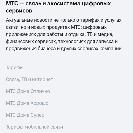
МТС — связь и экосистема цифровых
сервисов
МТС
о технологиях
Актуальные новости не только о тарифах и услугах
Достижения
связи, но и новых продуктах МТС: цифровых
приложениях для работы и отдыха, ТВ и медиа,
Интервью
финансовых сервисах, технологиях для запуска и
продвижения бизнеса и других сервисах компании
Финансовая
отчетность
Контакты
Тарифы
Пригласить
Связь, ТВ и интернет
спикера
МТС Дома Отлично
м и акционерам
Корпоративное
МТС Дома Хорошо
управление
МТС Дома Супер
Корпоративный
секретарь
Тарифы мобильной связи
Раскрытие