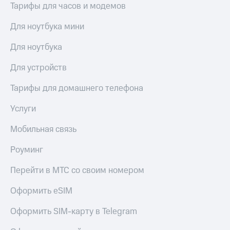
Тарифы для часов и модемов
акций
Дивиденды
Рынок
Для ноутбука мини
облигаций
Для ноутбука
Описание
Еврооблигации-2023
Для устройств
Уведомление
о
Тарифы для домашнего телефона
погашении
именных
Услуги
облигаций
Другое
Мобильная связь
Регистратор
Роуминг
Реквизиты
Контакты
Перейти в МТС со своим номером
йчивое развитие
и деловая этика
Оформить eSIM
На главную
Оформить SIM-карту в Telegram