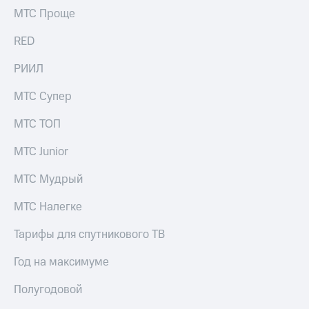
информации
МТС Проще
Информация
акционерам
RED
Документы
ПАО
РИИЛ
"МТС"
Собрания
акционеров
МТС Супер
Личный
кабинет
МТС ТОП
акционера
Акционерный
МТС Junior
капитал
Контроль
МТС Мудрый
и
аудит
МТС Налегке
Рынок
акций
Тарифы для спутникового ТВ
Описание
Год на максимуме
Программа
приобретения
Полугодовой
Порядок
выкупа