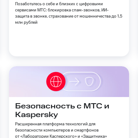
ильмы, музыка и многое другое
Позаботьтесь о себе и близких с цифровыми
сервисами МТС: блокировка спам-звонков, ИИ-
ive
Гудок
Мой МТС
Все приложения
защита в звонке, страхование от мошенничества до 1,5
услуги, доступ к геолокации
млн рублей
 в нашем приложении
ive
Гудок
Мой МТС
Все приложения
Инвестиции
ход 15%
ер МТС
Настройки автоплатежа
Пополнить номер др
 на карту
МТС Pay
Оплата по QR-коду за границей
ые часы и трекеры
Умный дом
Планшеты
Акции и 
Безопасность с МТС и
Kaspersky
ход 15%
Расширенная платформа технологий для
безопасности компьютеров и смартфонов
от «Лаборатории Касперского» и «Защитника»