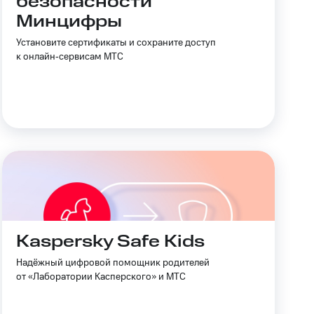
безопасности
Минцифры
Приложения
Установите сертификаты и сохраните доступ
Финансы
к онлайн‑сервисам МТС
угого оператора
Оплата
Интернет-магазин
скидки
Все товары
Kaspersky Safe Kids
Надёжный цифровой помощник родителей
от «Лаборатории Касперского» и МТС