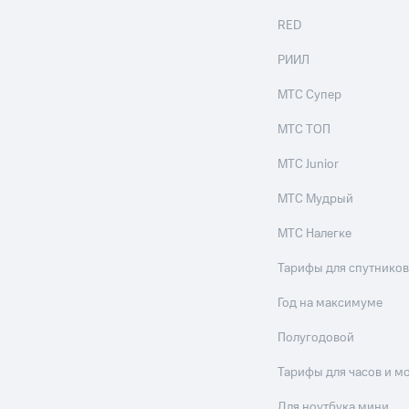
RED
РИИЛ
МТС Супер
МТС ТОП
МТС Junior
МТС Мудрый
МТС Налегке
Тарифы для спутников
Год на максимуме
Полугодовой
Тарифы для часов и м
Для ноутбука мини