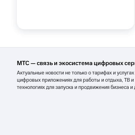
Тарифы RED, РИИЛ и МТС Супер дешев
Обзоры товаров
Скидки до 40%
на смартфоны
при покупке со связью МТС
МТС — связь и экосистема цифровых се
Актуальные новости не только о тарифах и услугах
цифровых приложениях для работы и отдыха, ТВ и
технологиях для запуска и продвижения бизнеса и