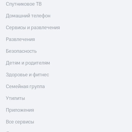
Live
и не
Спутниковое ТВ
только
Гудок
Домашний телефон
Безопасность
Мой
Сервисы и развлечения
МТС
Финансы
Развлечения
Все
Детям
приложения
и родителям
Безопасность
Инвестиции
Здоровье
Детям и родителям
и фитнес
Получайте
доход
Здоровье и фитнес
Приложения
онлайн
от МТС
Страхование
Семейная группа
Акции
Покупка
Утилиты
полисов
Приложения
онлайн
КИОН
Приложения
Скидка 30%
на связь
КИОН
Все сервисы
Музыка
С картой