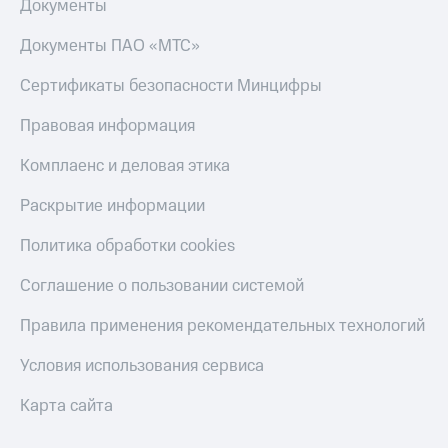
Документы
МТС
КИОН
Деньги
Строки
Документы ПАО «МТС»
МТС
Накопления
Live
Сертификаты безопасности Минцифры
Откладывайте
Гудок
Правовая информация
деньги
и получайте
Мой
Комплаенс и деловая этика
доход 15%
МТС
Акции
Условия
Раскрытие информации
Все
пополнения
приложения
Политика обработки cookies
Финансы
Скидка
Инвестиции
30%
Соглашение о пользовании системой
на связь
Получайте
доход
Правила применения рекомендательных технологий
онлайн
Тарифы
Страхование
RED,
Условия использования сервиса
РИИЛ
Покупка
и МТС Супер
Карта сайта
полисов
дешевле
онлайн
при оплате