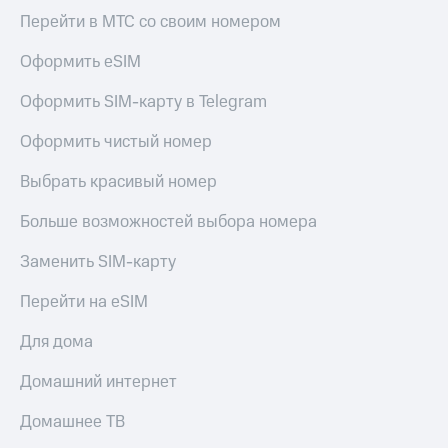
висы и подписки
Сертификаты
Перейти в МТС со своим номером
МТС
безопасности
Premium
Оформить eSIM
Всё
Подписка
под
на гигабайты
Оформить SIM-карту в Telegram
рукой
интернета,
в Мой МТС
фильмы,
Оформить чистый номер
музыка
Посмотрите,
и многое
Выбрать красивый номер
что
другое
полезного
Семейная
Больше возможностей выбора номера
есть
группа
в нашем
Заменить SIM-карту
приложении
Скидка
на тарифы,
Перейти на eSIM
КИОН
общие
подписки
КИОН
Для дома
и услуги,
Музыка
доступ
Домашний интернет
к геолокации
КИОН
Кино,
Строки
музыка,
Домашнее ТВ
книги