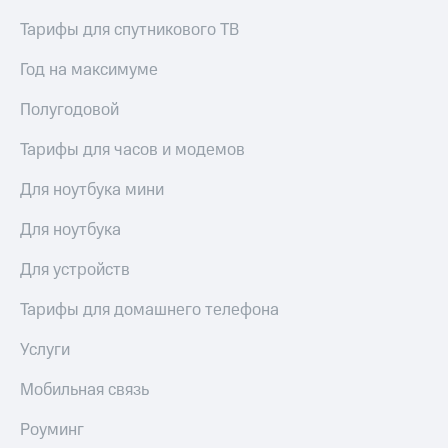
Услуги
290 ₽/
Тарифы для спутникового ТВ
мес
Акции
Год на максимуме
МТС
Домашний
Premium
интернет
Полугодовой
Подписка
Домашнее
Тарифы для часов и модемов
на гигабайты
ТВ
интернета,
Для ноутбука мини
фильмы,
Спутниковое
музыка
ТВ
и многое
Для ноутбука
другое
Домашний
Семейная
Для устройств
телефон
группа
Тарифы для домашнего телефона
Перейти
Скидка
в МТС
на тарифы,
Услуги
со своим
общие
номером
подписки
Мобильная связь
и услуги,
Поддержка
доступ
Роуминг
к геолокации