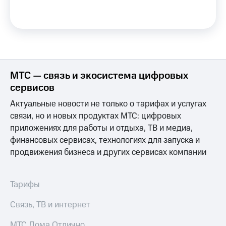
на связь
Роуминг
Тарифы
RED,
Семейная
РИИЛ
группа
и МТС
Супер
МТС — связь и экосистема цифровых
Заказать
дешевле
SIM-
при
сервисов
карту
оплате
Актуальные новости не только о тарифах и услугах
с карты
Оформить
МТС
связи, но и новых продуктах МТС: цифровых
eSIM
Деньги
приложениях для работы и отдыха, ТВ и медиа,
финансовых сервисах, технологиях для запуска и
SIM-
Выберите
карта
продвижения бизнеса и других сервисах компании
и подключите
для
ТВ
иностранцев
с выгодным
тарифом
Тарифы
Оформить
чистый
Тарифы
Связь, ТВ и интернет
номер
Интернет,
МТС Дома Отлично