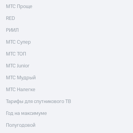
информации
МТС Проще
Информация
акционерам
RED
Документы
ПАО
"МТС"
РИИЛ
Собрания
акционеров
МТС Супер
Личный
кабинет
МТС ТОП
акционера
Акционерный
МТС Junior
капитал
Контроль
МТС Мудрый
и
аудит
МТС Налегке
Рынок
акций
Тарифы для спутникового ТВ
Описание
Год на максимуме
Программа
приобретения
Полугодовой
Порядок
выкупа