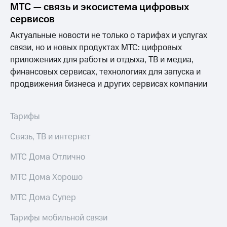
МТС — связь и экосистема цифровых
МТС
сервисов
о технологиях
Актуальные новости не только о тарифах и услугах
Достижения
связи, но и новых продуктах МТС: цифровых
приложениях для работы и отдыха, ТВ и медиа,
Интервью
финансовых сервисах, технологиях для запуска и
продвижения бизнеса и других сервисах компании
Финансовая
отчетность
Контакты
Тарифы
Пригласить
Связь, ТВ и интернет
спикера
МТС Дома Отлично
м и акционерам
Корпоративное
МТС Дома Хорошо
управление
МТС Дома Супер
Корпоративный
секретарь
Тарифы мобильной связи
Раскрытие