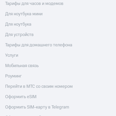
акций
Тарифы для часов и модемов
Дивиденды
Рынок
Для ноутбука мини
облигаций
Для ноутбука
Описание
Еврооблигации-2023
Для устройств
Уведомление
о
Тарифы для домашнего телефона
погашении
именных
Услуги
облигаций
Другое
Мобильная связь
Регистратор
Роуминг
Реквизиты
Контакты
Перейти в МТС со своим номером
йчивое развитие
и деловая этика
Оформить eSIM
На главную
Оформить SIM-карту в Telegram