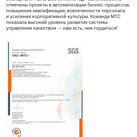
информации
отмечены проекты в автоматизации бизнес-процессов,
Информация
повышения квалификации, вовлеченности персонала
акционерам
и усиления корпоративной культуры. Команда МТС
Документы
показала высокий уровень развития системы
ПАО
управления качеством — нам есть, чем гордиться!
"МТС"
Собрания
акционеров
Личный
кабинет
акционера
Акционерный
капитал
Контроль
и
аудит
Рынок
акций
Описание
Программа
приобретения
Порядок
выкупа