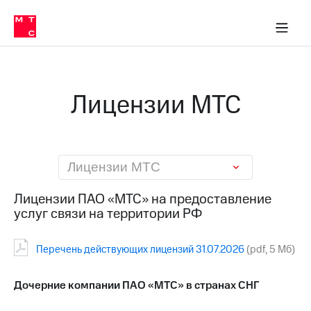
О
сторам и акционерам
Комплаенс и деловая этика
Устойчивое развитие
Медиа-центр
О МТС
О МТС
На главную
компании
О
компании
Стратегия
Стратегия
Карьера
Лицензии МТС
в МТС
Карьера
в МТС
Пресс-
релизы
История
компании
МТС
Лицензии МТС
о технологиях
Руководство
региона
Лицензии ПАО «МТС» на предоставление
услуг связи на территории РФ
Правовая
информация
Перечень действующих лицензий 31.07.2026
(pdf, 5 Mб)
Контакты
Медиа-центр
Дочерние компании ПАО «МТС» в странах СНГ
Пресс-
релизы