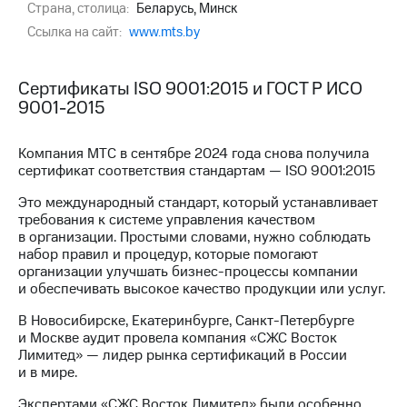
Страна, столица:
Беларусь, Минск
МТС
Ссылка на сайт:
www.mts.by
о технологиях
Достижения
Сертификаты ISO 9001:2015 и ГОСТ Р ИСО
9001-2015
Интервью
Финансовая
Компания МТС в сентябре 2024 года снова получила
отчетность
сертификат соответствия стандартам — ISO 9001:2015
Это международный стандарт, который устанавливает
Контакты
требования к системе управления качеством
в организации. Простыми словами, нужно соблюдать
Пригласить
набор правил и процедур, которые помогают
спикера
организации улучшать бизнес-процессы компании
и обеспечивать высокое качество продукции или услуг.
м и акционерам
Корпоративное
В Новосибирске, Екатеринбурге, Санкт-Петербурге
управление
и Москве аудит провела компания «СЖС Восток
Лимитед» — лидер рынка сертификаций в России
Корпоративный
и в мире.
секретарь
Раскрытие
Экспертами «СЖС Восток Лимитед» были особенно