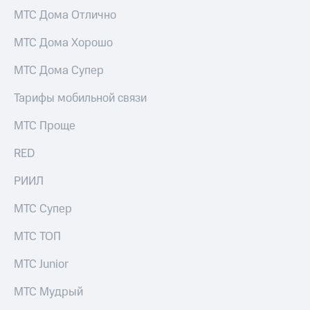
акций
МТС Дома Отлично
Дивиденды
Рынок
МТС Дома Хорошо
облигаций
МТС Дома Супер
Описание
Еврооблигации-2023
Тарифы мобильной связи
Уведомление
о
МТС Проще
погашении
именных
RED
облигаций
Другое
РИИЛ
Регистратор
Реквизиты
МТС Супер
Контакты
йчивое развитие
МТС ТОП
и деловая этика
На главную
МТС Junior
МТС Мудрый