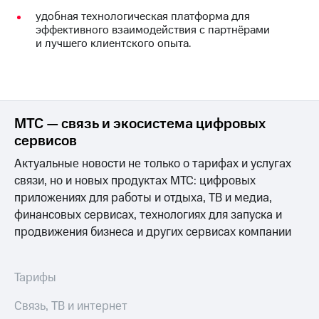
информации
удобная технологическая платформа для
Информация
эффективного взаимодействия с партнёрами
акционерам
и лучшего клиентского опыта.
Документы
ПАО
"МТС"
Собрания
акционеров
Личный
МТС — связь и экосистема цифровых
кабинет
акционера
сервисов
Акционерный
Актуальные новости не только о тарифах и услугах
капитал
Контроль
связи, но и новых продуктах МТС: цифровых
и
приложениях для работы и отдыха, ТВ и медиа,
аудит
финансовых сервисах, технологиях для запуска и
Рынок
продвижения бизнеса и других сервисах компании
акций
Описание
Программа
Тарифы
приобретения
Порядок
Связь, ТВ и интернет
выкупа