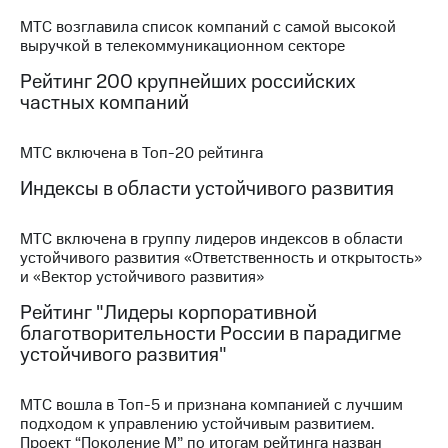
акций
МТС возглавила список компаний с самой высокой
Дивиденды
выручкой в телекоммуникационном секторе
Рынок
облигаций
Рейтинг 200 крупнейших российских
частных компаний
Описание
Еврооблигации-2023
Уведомление
МТС включена в Топ-20 рейтинга
о
погашении
Индексы в области устойчивого развития
именных
облигаций
МТС включена в группу лидеров индексов в области
Другое
устойчивого развития «Ответственность и открытость»
и «Вектор устойчивого развития»
Регистратор
Реквизиты
Рейтинг "Лидеры корпоративной
Контакты
благотворительности России в парадигме
йчивое развитие
устойчивого развития"
и деловая этика
На главную
МТС вошла в Топ-5 и признана компанией с лучшим
подходом к управлению устойчивым развитием.
Проект “Поколение М” по итогам рейтинга назван