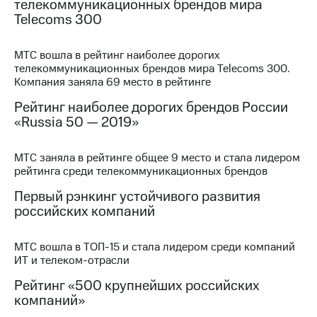
телекоммуникационных брендов мира
информации
Информация
Telecoms 300
акционерам
Документы
МТС вошла в рейтинг наиболее дорогих
ПАО
телекоммуникационных брендов мира Telecoms 300.
"МТС"
Компания заняла 69 место в рейтинге
Собрания
акционеров
Рейтинг наиболее дорогих брендов России
Личный
«Russia 50 — 2019»
кабинет
акционера
Акционерный
МТС заняла в рейтинге общее 9 место и стала лидером
капитал
рейтинга среди телекоммуникационных брендов
Контроль
и
Первый рэнкинг устойчивого развития
аудит
российских компаний
Рынок
акций
МТС вошла в ТОП-15 и стала лидером среди компаний
Описание
ИТ и телеком-отрасли
Программа
Рейтинг «500 крупнейших российских
приобретения
компаний»
Порядок
выкупа