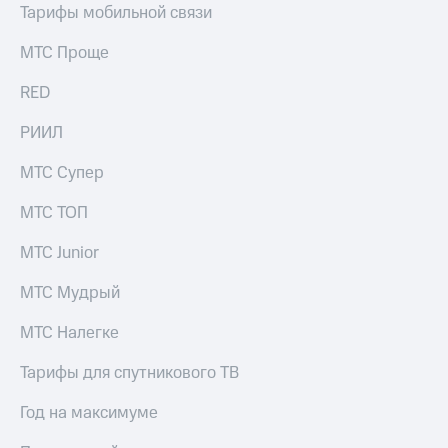
Тарифы мобильной связи
МТС Проще
RED
РИИЛ
МТС Супер
МТС ТОП
МТС Junior
МТС Мудрый
МТС Налегке
Тарифы для спутникового ТВ
Год на максимуме