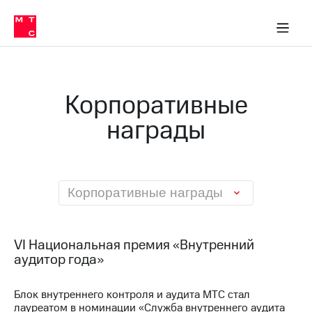
О
сторам и акционерам
Комплаенс и деловая этика
Устойчивое развитие
Медиа-центр
О МТС
О МТС
На главную
компании
О
компании
Стратегия
Стратегия
Карьера
Корпоративные
в МТС
Карьера
в МТС
награды
Пресс-
релизы
История
компании
МТС
о технологиях
Руководство
региона
Корпоративные награды
Правовая
информация
VI Национальная премия «Внутренний
Контакты
аудитор года»
Медиа-центр
Блок внутреннего контроля и аудита МТС стал
Пресс-
лауреатом в номинации «Служба внутреннего аудита
релизы