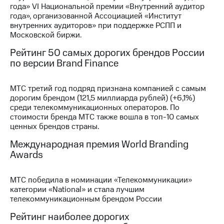
года» VI Национальной премии «Внутренний аудитор
года», организованной Ассоциацией «Институт
МТС
внутренних аудиторов» при поддержке РСПП и
о технологиях
Московской биржи.
Достижения
Рейтинг 50 самых дорогих брендов России
по версии Brand Finance
Интервью
Финансовая
МТС третий год подряд признана компанией с самым
отчетность
дорогим брендом (121,5 миллиарда рублей) (+6,1%)
среди телекоммуникационных операторов. По
Контакты
стоимости бренда МТС также вошла в топ-10 самых
ценных брендов страны.
Пригласить
спикера
Международная премия World Branding
Awards
м и акционерам
Корпоративное
управление
МТС победила в номинации «Телекоммуникации»
категории «National» и стала лучшим
Корпоративный
телекоммуникационным брендом России
секретарь
Рейтинг наиболее дорогих
Раскрытие