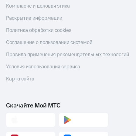
Скидка 30%
с карты
Комплаенс и деловая этика
на связь
МТС Деньги
Раскрытие информации
С картой
Обзоры
МТС
товаров
Политика обработки cookies
Деньги
МТС
Скидки
Соглашение о пользовании системой
Накопления
до 40%
на смартфоны
Правила применения рекомендательных технологий
Откладывайте
деньги
при
и получайте
Условия использования сервиса
покупке
доход 15%
со связью
Платежи
Карта сайта
МТС
и
переводы
Пополнить
Скачайте Мой МТС
номер
МТС
Настройки
автоплатежа