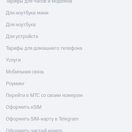
Тарифы для часов и модемов
висы и подписки
Сертификаты
МТС
безопасности
Premium
Для ноутбука мини
Всё
Подписка
Для ноутбука
под
на гигабайты
рукой
интернета,
Для устройств
в Мой МТС
фильмы,
музыка
Тарифы для домашнего телефона
Посмотрите,
и многое
что
другое
Услуги
полезного
Семейная
есть
группа
Мобильная связь
в нашем
приложении
Скидка
Роуминг
на тарифы,
КИОН
общие
Перейти в МТС со своим номером
подписки
КИОН
и услуги,
Музыка
Оформить eSIM
доступ
к геолокации
КИОН
Кино,
Оформить SIM-карту в Telegram
Строки
музыка,
книги
Оформить чистый номер