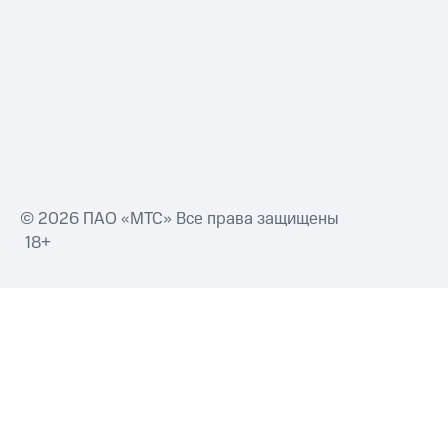
Смартфоны
Наушники
и
колонки
Умные
часы
и
трекеры
Умный
© 2026 ПАО «МТС» Все права защищены
дом
18+
Планшеты
Акции
и
скидки
Все
товары