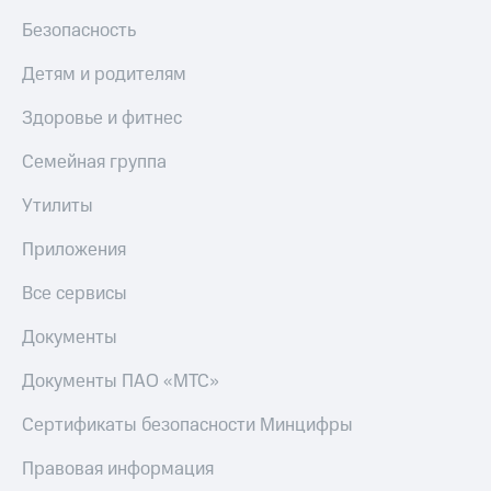
МТС
КИОН
Безопасность
Деньги
Строки
МТС
Детям и родителям
Накопления
Live
Здоровье и фитнес
Откладывайте
Гудок
деньги
и получайте
Семейная группа
Мой
доход 15%
МТС
Акции
Утилиты
Условия
Все
пополнения
Приложения
приложения
Финансы
Скидка
Все сервисы
Инвестиции
30%
на связь
Получайте
Документы
доход
онлайн
Тарифы
Документы ПАО «МТС»
Страхование
RED,
РИИЛ
Сертификаты безопасности Минцифры
Покупка
и МТС Супер
полисов
дешевле
Правовая информация
онлайн
при оплате