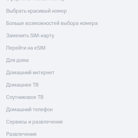
Live
и не
только
Выбрать красивый номер
Гудок
Безопасность
Больше возможностей выбора номера
Мой
МТС
Финансы
Заменить SIM-карту
Все
Детям
Перейти на eSIM
приложения
и родителям
Для дома
Инвестиции
Здоровье
и фитнес
Получайте
Домашний интернет
доход
Приложения
онлайн
Домашнее ТВ
от МТС
Страхование
Акции
Спутниковое ТВ
Покупка
полисов
Приложения
Домашний телефон
онлайн
КИОН
Скидка 30%
Сервисы и развлечения
на связь
КИОН
Музыка
Развлечения
С картой