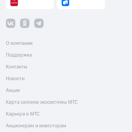
Пополнить
номер
другого
оператора
Оплата
интернета
О компании
и
ТВ
Поддержка
Переводы
Контакты
с
телефона
на карту
Новости
МТС Pay
Акции
Оплата
Карта салонов экосистемы МТС
по QR-
коду
Карьера в МТС
за границей
Акционерам и инвесторам
тернет-магазин