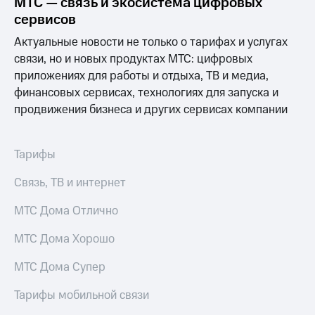
МТС — связь и экосистема цифровых
Выбрать
ТВ и телефон
красивый
для дома
сервисов
номер
Актуальные новости не только о тарифах и услугах
Услуги
Заменить
связи, но и новых продуктах МТС: цифровых
SIM-
Личный
приложениях для работы и отдыха, ТВ и медиа,
карту
кабинет
финансовых сервисах, технологиях для запуска и
интернета
продвижения бизнеса и других сервисах компании
Перейти
и
на
ТВ
eSIM
Личный
кабинет
Тарифы
Для дома
спутникового
Выберите
ТВ
Связь, ТВ и интернет
и подключите
Скачать
ТВ
приложение
МТС Дома Отлично
с выгодным
Мой
тарифом
МТС
МТС Дома Хорошо
Акции
Тарифы
МТС Дома Супер
Интернет,
ТВ и телефон
Видеонаблюдение
Тарифы мобильной связи
для дома
для дома