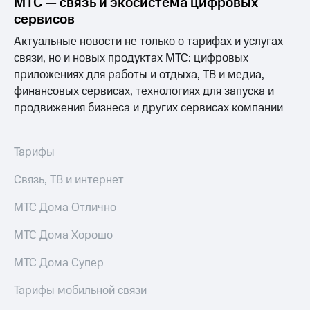
МТС — связь и экосистема цифровых
Выбрать
ТВ и телефон
красивый
для дома
сервисов
номер
Актуальные новости не только о тарифах и услугах
Услуги
Заменить
связи, но и новых продуктах МТС: цифровых
SIM-
Личный
приложениях для работы и отдыха, ТВ и медиа,
карту
кабинет
финансовых сервисах, технологиях для запуска и
интернета
продвижения бизнеса и других сервисах компании
Перейти
и
на
ТВ
eSIM
Личный
кабинет
Тарифы
Для дома
спутникового
Выберите
ТВ
Связь, ТВ и интернет
и подключите
Скачать
ТВ
приложение
МТС Дома Отлично
с выгодным
Мой
тарифом
МТС
МТС Дома Хорошо
Акции
Тарифы
МТС Дома Супер
Интернет,
ТВ и телефон
Видеонаблюдение
Тарифы мобильной связи
для дома
для дома