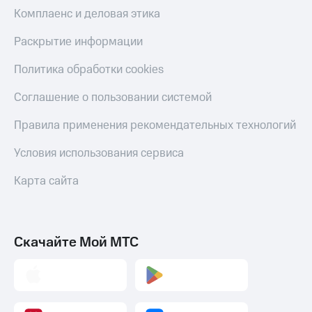
Скидка 30%
с карты
Комплаенс и деловая этика
на связь
МТС Деньги
Раскрытие информации
С картой
Обзоры
МТС
товаров
Политика обработки cookies
Деньги
МТС
Скидки
Соглашение о пользовании системой
Накопления
до 40%
на смартфоны
Правила применения рекомендательных технологий
Откладывайте
деньги
при
и получайте
Условия использования сервиса
покупке
доход 15%
со связью
Платежи
Карта сайта
МТС
и
переводы
Пополнить
Скачайте Мой МТС
номер
МТС
Настройки
автоплатежа