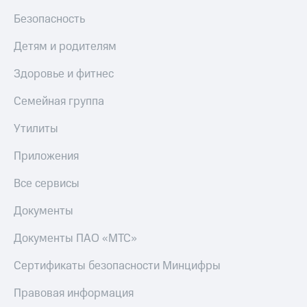
МТС
КИОН
Безопасность
Деньги
Строки
МТС
Детям и родителям
Накопления
Live
Здоровье и фитнес
Откладывайте
Гудок
деньги
и получайте
Семейная группа
Мой
доход 15%
МТС
Акции
Утилиты
Условия
Все
пополнения
Приложения
приложения
Финансы
Скидка
Все сервисы
Инвестиции
30%
на связь
Получайте
Документы
доход
онлайн
Тарифы
Документы ПАО «МТС»
Страхование
RED,
РИИЛ
Сертификаты безопасности Минцифры
Покупка
и МТС Супер
полисов
дешевле
Правовая информация
онлайн
при оплате