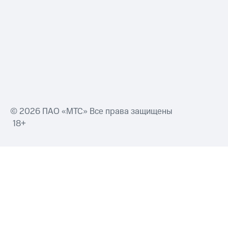
Смартфоны
Наушники
и
колонки
Умные
часы
и
трекеры
Умный
© 2026 ПАО «МТС» Все права защищены
дом
18+
Планшеты
Акции
и
скидки
Все
товары