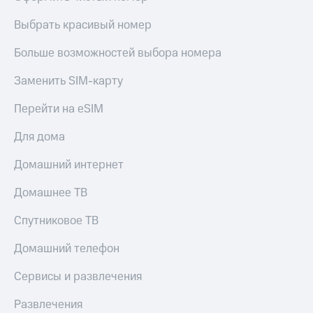
Live
и не
только
Выбрать красивый номер
Гудок
Безопасность
Больше возможностей выбора номера
Мой
МТС
Финансы
Заменить SIM-карту
Все
Детям
Перейти на eSIM
приложения
и родителям
Для дома
Инвестиции
Здоровье
и фитнес
Получайте
Домашний интернет
доход
Приложения
онлайн
Домашнее ТВ
от МТС
Страхование
Акции
Спутниковое ТВ
Покупка
полисов
Приложения
Домашний телефон
онлайн
КИОН
Скидка 30%
Сервисы и развлечения
на связь
КИОН
Музыка
Развлечения
С картой