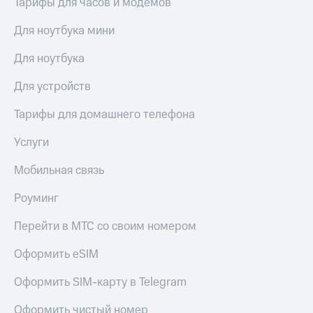
Тарифы для часов и модемов
висы и подписки
Сертификаты
МТС
безопасности
Premium
Для ноутбука мини
Всё
Подписка
Для ноутбука
под
на гигабайты
рукой
интернета,
Для устройств
в Мой МТС
фильмы,
музыка
Тарифы для домашнего телефона
Посмотрите,
и многое
что
другое
Услуги
полезного
Семейная
есть
группа
Мобильная связь
в нашем
приложении
Скидка
Роуминг
на тарифы,
КИОН
общие
Перейти в МТС со своим номером
подписки
КИОН
и услуги,
Музыка
Оформить eSIM
доступ
к геолокации
КИОН
Кино,
Оформить SIM-карту в Telegram
Строки
музыка,
книги
Оформить чистый номер