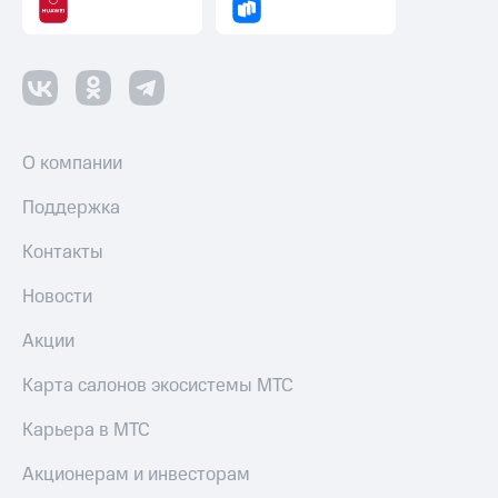
Пополнить
номер
другого
оператора
Оплата
интернета
О компании
и
ТВ
Поддержка
Переводы
Контакты
с
телефона
на карту
Новости
МТС Pay
Акции
Оплата
Карта салонов экосистемы МТС
по QR-
коду
Карьера в МТС
за границей
Акционерам и инвесторам
тернет-магазин