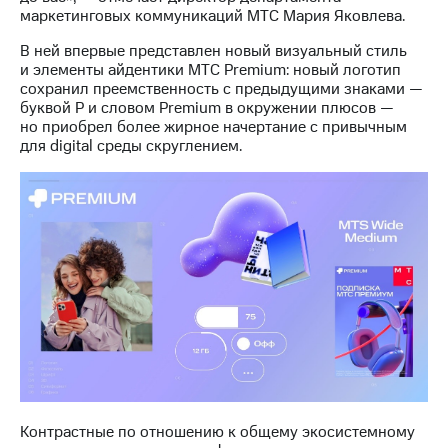
информации
маркетинговых коммуникаций МТС Мария Яковлева.
Информация
акционерам
В ней впервые представлен новый визуальный стиль
Документы
и элементы айдентики МТС Premium: новый логотип
ПАО
сохранил преемственность с предыдущими знаками —
"МТС"
буквой P и словом Premium в окружении плюсов —
Собрания
но приобрел более жирное начертание с привычным
акционеров
для digital среды скруглением.
Личный
кабинет
акционера
Акционерный
капитал
Контроль
и
аудит
Рынок
акций
Описание
Программа
приобретения
Порядок
Контрастные по отношению к общему экосистемному
выкупа