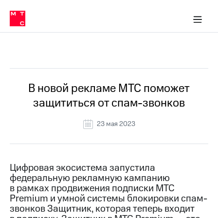
О
сторам и акционерам
Комплаенс и деловая этика
Устойчивое развитие
Медиа-центр
О МТС
О МТС
На главную
компании
О
компании
Стратегия
Стратегия
Все Новости
Карьера
в МТС
Карьера
в МТС
Пресс-
В новой рекламе МТС поможет
релизы
История
защититься от спам-звонков
компании
МТС
о технологиях
Руководство
23 мая 2023
региона
Правовая
информация
Цифровая экосистема запустила
федеральную рекламную кампанию
Контакты
в рамках продвижения подписки МТС
Premium и умной системы блокировки спам-
Медиа-центр
Пресс-
звонков Защитник, которая теперь входит
релизы