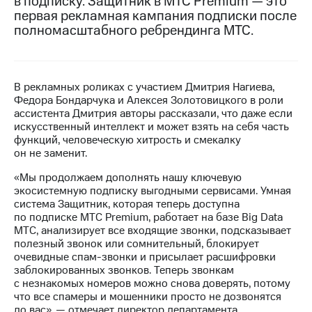
в подписку. Защитник в МТС Premium — это
первая рекламная кампания подписки после
МТС
полномасштабного ребрендинга МТС.
о технологиях
Достижения
В рекламных роликах с участием Дмитрия Нагиева,
Интервью
Федора Бондарчука и Алексея Золотовицкого в роли
ассистента Дмитрия авторы рассказали, что даже если
Финансовая
искусственный интеллект и может взять на себя часть
отчетность
функций, человеческую хитрость и смекалку
он не заменит.
Контакты
«Мы продолжаем дополнять нашу ключевую
Пригласить
экосистемную подписку выгодными сервисами. Умная
спикера
система Защитник, которая теперь доступна
по подписке МТС Premium, работает на базе Big Data
м и акционерам
МТС, анализирует все входящие звонки, подсказывает
Корпоративное
полезный звонок или сомнительный, блокирует
управление
очевидные спам-звонки и присылает расшифровки
заблокированных звонков. Теперь звонкам
Корпоративный
с незнакомых номеров можно снова доверять, потому
секретарь
что все спамеры и мошенники просто не дозвонятся
Раскрытие
до вас», — отмечает директор департамента