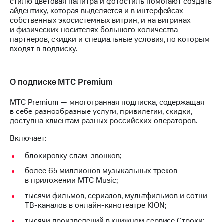
стилю цветовая палитра и фотостиль помогают создать
акций
айдентику, которая выделяется и в интерфейсах
Дивиденды
собственных экосистемных витрин, и на витринах
Рынок
и физических носителях большого количества
облигаций
партнеров, скидки и специальные условия, по которым
входят в подписку.
Описание
Еврооблигации-2023
Уведомление
о
О подписке МТС Premium
погашении
именных
МТС Premium — многогранная подписка, содержащая
облигаций
в себе разнообразные услуги, привилегии, скидки,
Другое
доступна клиентам разных российских операторов.
Регистратор
Включает:
Реквизиты
блокировку спам-звонков;
Контакты
йчивое развитие
более 65 миллионов музыкальных треков
и деловая этика
в приложении МТС Music;
На главную
тысячи фильмов, сериалов, мультфильмов и сотни
ТВ-каналов в онлайн-кинотеатре KION;
тысячи произведений в книжном сервисе Строки;