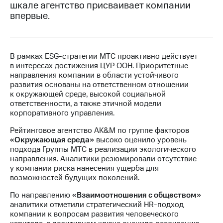
шкале агентство присваивает компании
впервые.
МТС
о технологиях
Достижения
В рамках ESG-стратегии МТС проактивно действует
Интервью
в интересах достижения ЦУР ООН. Приоритетные
направления компании в области устойчивого
Финансовая
развития основаны на ответственном отношении
отчетность
к окружающей среде, высокой социальной
ответственности, а также этичной модели
Контакты
корпоративного управления.
Пригласить
Рейтинговое агентство AK&M по группе факторов
спикера
«Окружающая среда»
высоко оценило уровень
подхода Группы МТС в реализации экологического
направления. Аналитики резюмировали отсутствие
м и акционерам
Корпоративное
у компании риска нанесения ущерба для
управление
возможностей будущих поколений.
По направлению
«Взаимоотношения с обществом»
Корпоративный
аналитики отметили стратегический HR-подход
секретарь
компании к вопросам развития человеческого
Раскрытие