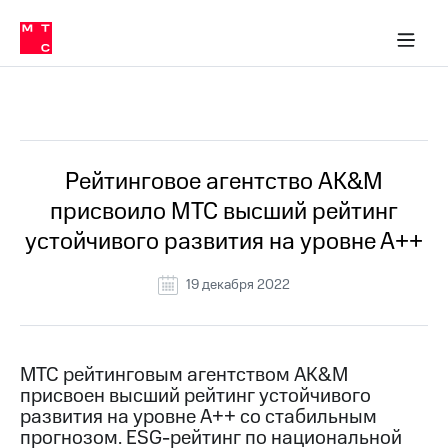
О
сторам и акционерам
Комплаенс и деловая этика
Устойчивое развитие
Медиа-центр
О МТС
О МТС
На главную
компании
О
компании
Стратегия
Стратегия
Все Новости
Карьера
в МТС
Карьера
в МТС
Пресс-
Рейтинговое агентство AK&M
релизы
История
присвоило МТС высший рейтинг
компании
МТС
устойчивого развития на уровне А++
о технологиях
Руководство
региона
19 декабря 2022
Правовая
информация
Контакты
МТС рейтинговым агентством AK&M
присвоен высший рейтинг устойчивого
Медиа-центр
развития на уровне А++ со стабильным
Пресс-
прогнозом.
ESG-рейтинг
по национальной
релизы