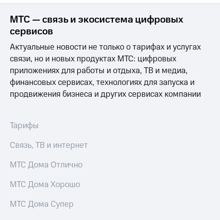
акций
Дивиденды
МТС — связь и экосистема цифровых
Рынок
сервисов
облигаций
Актуальные новости не только о тарифах и услугах
Описание
связи, но и новых продуктах МТС: цифровых
Еврооблигации-2023
приложениях для работы и отдыха, ТВ и медиа,
Уведомление
о
финансовых сервисах, технологиях для запуска и
погашении
продвижения бизнеса и других сервисах компании
именных
облигаций
Другое
Тарифы
Регистратор
Связь, ТВ и интернет
Реквизиты
Контакты
МТС Дома Отлично
йчивое развитие
и деловая этика
МТС Дома Хорошо
На главную
МТС Дома Супер