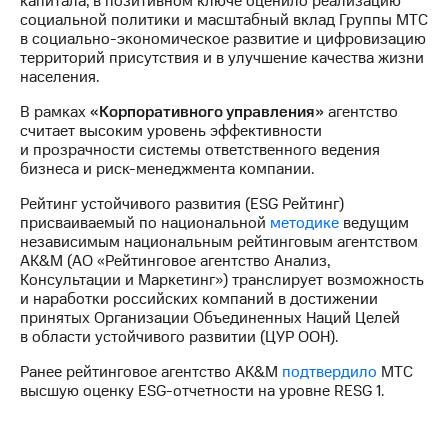
капитала, в позитивном ключе оценило реализацию
информации
социальной политики и масштабный вклад Группы МТС
Информация
в социально-экономическое развитие и цифровизацию
акционерам
территорий присутствия и в улучшение качества жизни
Документы
населения.
ПАО
"МТС"
В рамках
«Корпоративного управления»
агентство
Собрания
считает высоким уровень эффективности
акционеров
и прозрачности системы ответственного ведения
Личный
бизнеса и риск-менеджмента компании.
кабинет
акционера
Рейтинг устойчивого развития (ESG Рейтинг)
Акционерный
присваиваемый по национальной
методике
ведущим
капитал
независимым национальным рейтинговым агентством
Контроль
AK&M (АО «Рейтинговое агентство Анализ,
и
Консультации и Маркетинг») транслирует возможность
аудит
и наработки российских компаний в достижении
Рынок
принятых Организации Объединенных Наций Целей
акций
в области устойчивого развитии (ЦУР ООН).
Описание
Ранее рейтинговое агентство AK&M
подтвердило
МТС
Программа
высшую оценку ESG-отчетности на уровне RESG 1.
приобретения
Порядок
выкупа