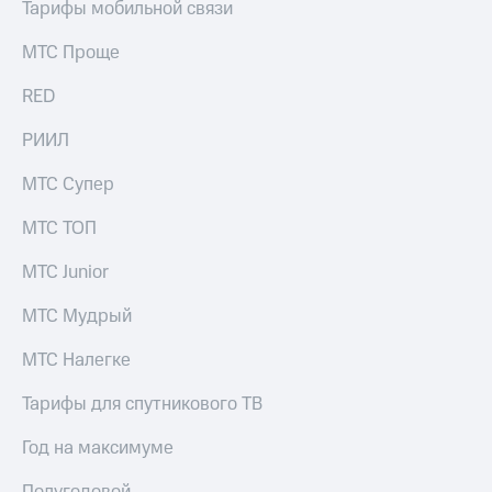
Тарифы мобильной связи
МТС Проще
RED
РИИЛ
МТС Супер
МТС ТОП
МТС Junior
МТС Мудрый
МТС Налегке
Тарифы для спутникового ТВ
Год на максимуме