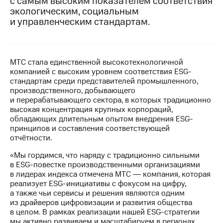
с самым высоким показателем соответствия
экологическим, социальным
МТС
и управленческим стандартам.
о технологиях
Достижения
МТС стала единственной высокотехнологичной
Интервью
компанией с высоким уровнем соответствия ESG-
стандартам среди представителей промышленного,
Финансовая
производственного, добывающего
отчетность
и перерабатывающего сектора, в которых традиционно
высокая концентрация крупных корпораций,
Контакты
обладающих длительным опытом внедрения ESG-
принципов и составления соответствующей
Пригласить
отчётности.
спикера
«Мы гордимся, что наряду с традиционно сильными
м и акционерам
в ESG-повестке производственными организациями
Корпоративное
в лидерах индекса отмечена МТС ― компания, которая
управление
реализует ESG-инициативы с фокусом на цифру,
а также чьи сервисы и решения являются одним
Корпоративный
из драйверов цифровизации и развития общества
секретарь
в целом. В рамках реализации нашей ESG-стратегии
Раскрытие
мы активно развиваем и масштабируем в регионах