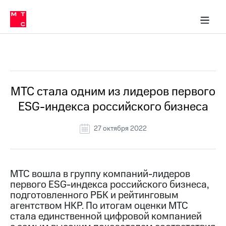
О
сторам и акционерам
Комплаенс и деловая этика
Устойчивое развитие
Медиа-центр
О МТС
О МТС
На главную
компании
О
компании
Стратегия
Стратегия
Все Новости
Карьера
в МТС
Карьера
в МТС
Пресс-
МТС стала одним из лидеров первого
релизы
История
ESG-индекса российского бизнеса
компании
МТС
о технологиях
Руководство
27 октября 2022
региона
Правовая
информация
МТС вошла в группу компаний-лидеров
первого ESG-индекса российского бизнеса,
Контакты
подготовленного РБК и рейтинговым
агентством НКР. По итогам оценки МТС
Медиа-центр
Пресс-
стала единственной цифровой компанией
релизы