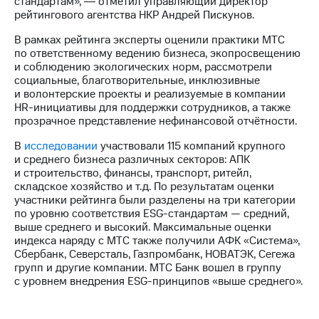
стандартам», ― отметил управляющий директор
акций
рейтингового агентства НКР Андрей Пискунов.
Дивиденды
Рынок
В рамках рейтинга эксперты оценили практики МТС
облигаций
по ответственному ведению бизнеса, экопросвещению
и соблюдению экологических норм, рассмотрели
Описание
социальные, благотворительные, инклюзивные
Еврооблигации-2023
и волонтерские проекты и реализуемые в компании
Уведомление
HR-инициативы для поддержки сотрудников, а также
о
прозрачное представление нефинансовой отчётности.
погашении
именных
В
исследовании
участвовали 115 компаний крупного
облигаций
и среднего бизнеса различных секторов: АПК
Другое
и строительство, финансы, транспорт, ритейл,
складское хозяйство и т.д. По результатам оценки
Регистратор
участники рейтинга были разделены на три категории
Реквизиты
по уровню соответствия ESG-стандартам — средний,
Контакты
выше среднего и высокий. Максимальные оценки
йчивое развитие
индекса наряду с МТС также получили АФК «Система»,
и деловая этика
Сбербанк, Северсталь, Газпромбанк, НОВАТЭК, Сегежа
групп и другие компании. МТС Банк вошел в группу
На главную
с уровнем внедрения ESG-принципов «выше среднего».