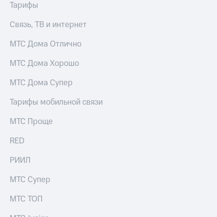
Тарифы
акций
Дивиденды
Рынок
Связь, ТВ и интернет
облигаций
МТС Дома Отлично
Описание
Еврооблигации-2023
МТС Дома Хорошо
Уведомление
о
МТС Дома Супер
погашении
именных
Тарифы мобильной связи
облигаций
Другое
МТС Проще
Регистратор
RED
Реквизиты
Контакты
РИИЛ
йчивое развитие
и деловая этика
МТС Супер
На главную
МТС ТОП