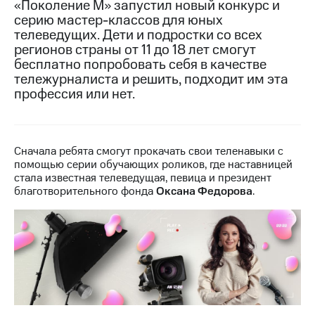
«Поколение М» запустил новый конкурс и
серию мастер-классов для юных
МТС
телеведущих. Дети и подростки со всех
о технологиях
регионов страны от 11 до 18 лет смогут
бесплатно попробовать себя в качестве
Достижения
тележурналиста и решить, подходит им эта
Интервью
профессия или нет.
Финансовая
отчетность
Сначала ребята смогут прокачать свои теленавыки с
Контакты
помощью серии обучающих роликов, где наставницей
стала известная телеведущая, певица и президент
Пригласить
благотворительного фонда
Оксана Федорова
.
спикера
м и акционерам
Корпоративное
управление
Корпоративный
секретарь
Раскрытие