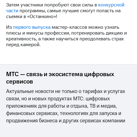
информации
Затем участники попробуют свои силы в
конкурсной
Информация
части
программы, самые лучшие смогут попасть на
акционерам
съемки в «Останкино»!
Документы
ПАО
Из
первого выпуска
мастер-классов можно узнать
"МТС"
плюсы и минусы профессии, потренировать дикцию и
Собрания
креативность, а также научиться преодолевать страх
акционеров
перед камерой.
Личный
кабинет
акционера
Акционерный
капитал
МТС — связь и экосистема цифровых
Контроль
сервисов
и
аудит
Актуальные новости не только о тарифах и услугах
Рынок
связи, но и новых продуктах МТС: цифровых
акций
приложениях для работы и отдыха, ТВ и медиа,
Описание
финансовых сервисах, технологиях для запуска и
Программа
продвижения бизнеса и других сервисах компании
приобретения
Порядок
выкупа