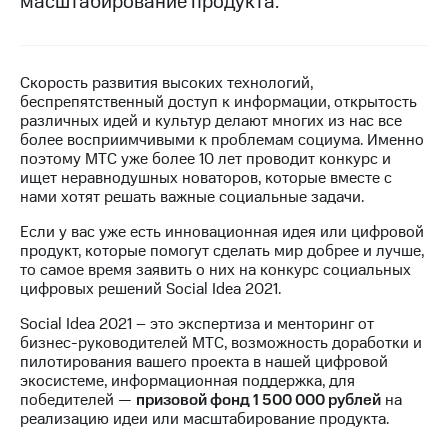
масштабирование продукта.
МТС
о технологиях
Скорость развития высоких технологий,
Достижения
беспрепятственный доступ к информации, открытость
различных идей и культур делают многих из нас все
Интервью
более восприимчивыми к проблемам социума. Именно
поэтому МТС уже более 10 лет проводит конкурс и
Финансовая
ищет неравнодушных новаторов, которые вместе с
отчетность
нами хотят решать важные социальные задачи.
Контакты
Если у вас уже есть инновационная идея или цифровой
продукт, которые помогут сделать мир добрее и лучше,
Пригласить
то самое время заявить о них на конкурс социальных
спикера
цифровых решений Social Idea 2021.
м и акционерам
Social Idea 2021 – это экспертиза и менторинг от
Корпоративное
бизнес-руководителей МТС, возможность доработки и
управление
пилотирования вашего проекта в нашей цифровой
экосистеме, информационная поддержка, для
Корпоративный
победителей —
призовой фонд 1 500 000 рублей
на
секретарь
реализацию идеи или масштабирование продукта.
Раскрытие