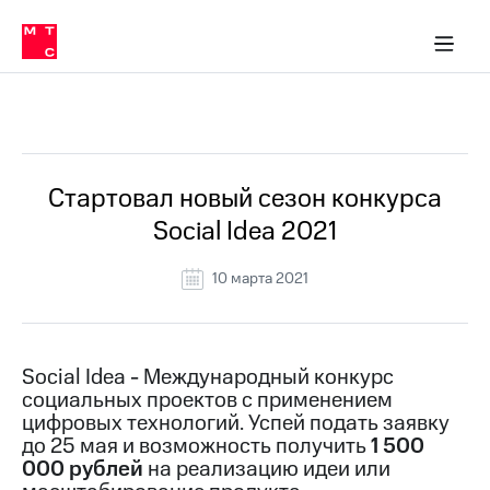
О
сторам и акционерам
Комплаенс и деловая этика
Устойчивое развитие
Медиа-центр
О МТС
О МТС
На главную
компании
О
компании
Стратегия
Стратегия
Все Новости
Карьера
в МТС
Карьера
в МТС
Пресс-
Стартовал новый сезон конкурса
релизы
История
Social Idea 2021
компании
МТС
о технологиях
Руководство
10 марта 2021
региона
Правовая
информация
Social Idea - Международный конкурс
социальных проектов с применением
Контакты
цифровых технологий. Успей подать заявку
до 25 мая и возможность получить
1 500
Медиа-центр
Пресс-
000 рублей
на реализацию идеи или
релизы