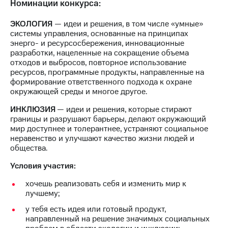
информации
Номинации конкурса:
Информация
акционерам
ЭКОЛОГИЯ
— идеи и решения, в том числе «умные»
Документы
системы управления, основанные на принципах
ПАО
энерго- и ресурсосбережения, инновационные
"МТС"
разработки, нацеленные на сокращение объема
Собрания
отходов и выбросов, повторное использование
акционеров
ресурсов, программные продукты, направленные на
Личный
формирование ответственного подхода к охране
кабинет
окружающей среды и многое другое.
акционера
Акционерный
ИНКЛЮЗИЯ
— идеи и решения, которые стирают
капитал
границы и разрушают барьеры, делают окружающий
Контроль
мир доступнее и толерантнее, устраняют социальное
и
неравенство и улучшают качество жизни людей и
аудит
общества.
Рынок
Условия участия:
акций
хочешь реализовать себя и изменить мир к
Описание
лучшему;
Программа
приобретения
у тебя есть идея или готовый продукт,
Порядок
направленный на решение значимых социальных
выкупа