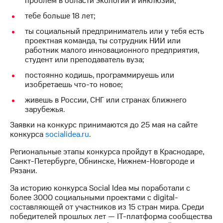
проблем в области экологии и инклюзии;
акций
Дивиденды
тебе больше 18 лет;
Рынок
ты социальный предприниматель или у тебя есть
облигаций
проектная команда, ты сотрудник НИИ или
работник малого инновационного предприятия,
Описание
студент или преподаватель вуза;
Еврооблигации-2023
Уведомление
постоянно кодишь, программируешь или
о
изобретаешь что-то новое;
погашении
живешь в России, СНГ или странах ближнего
именных
зарубежья.
облигаций
Другое
Заявки на конкурс принимаются до 25 мая на сайте
конкурса
socialidea.ru
.
Регистратор
Реквизиты
Региональные этапы конкурса пройдут в Краснодаре,
Контакты
Санкт-Петербурге, Обнинске, Нижнем-Новгороде и
йчивое развитие
Рязани.
и деловая этика
На главную
За историю конкурса Social Idea мы поработали с
более 3000 социальными проектами с digital-
составляющей от участников из 15 стран мира. Среди
победителей прошлых лет — IT-платформа сообщества