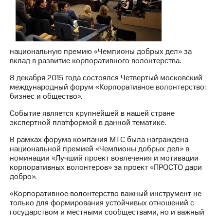
МТС
о технологиях
Достижения
национальную премию «Чемпионы добрых дел» за
вклад в развитие корпоративного волонтерства.
Интервью
8 декабря 2015 года состоялся Четвертый московский
Финансовая
международный форум «Корпоративное волонтерство:
отчетность
бизнес и общество».
Контакты
Событие является крупнейшей в нашей стране
экспертной платформой в данной тематике.
Пригласить
спикера
В рамках форума компания МТС была награждена
национальной премией «Чемпионы добрых дел» в
м и акционерам
номинации «Лучший проект вовлечения и мотивации
Корпоративное
корпоративных волонтеров» за проект «ПРОСТО дари
управление
добро».
Корпоративный
«Корпоративное волонтерство важный инструмент не
секретарь
только для формирования устойчивых отношений с
Раскрытие
государством и местными сообществами, но и важный