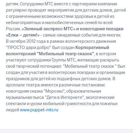
детям. Сотрудники МТС вместе с партнерами компании
регулярно проводят мероприятия для детских домов, детей
с ограниченными возможностями здоровья и детей из
неблагоприятных и малообеспеченных семей по всей
России.
«Зеленый экспресс МТС» и новогодние поездки
«Елки – детям!»
- самые ожидаемые события для многих.
В октябре 2012 года в рамках волонтерского движения
"ПРОСТО дари добро" был создан
Корпоративный
волонтерский "Мобильный театр сказок"
, в котором
участвуют сотрудники Группы МТС, желающие раскрыть
свой творческий потенциал. "Мобильный театр сказок " был
создан для участия в волонтерских поездках и организации
праздников для детей из подшефных детских домов. В
арсенале театра имеются различные постановки:
новогодняя сказка "Морозко", образовательная
музыкальная пьеса "Дети в Интернете", экологические
спектакли и уроки мобильной грамотности для пожилых
людей
www.puppet-mts.ru