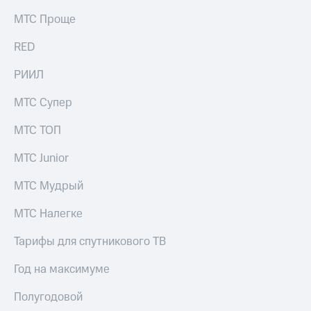
МТС Проще
RED
РИИЛ
МТС Супер
МТС ТОП
МТС Junior
МТС Мудрый
МТС Налегке
Тарифы для спутникового ТВ
Год на максимуме
Полугодовой