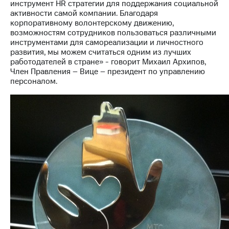
информации
инструмент HR стратегии для поддержания социальной
Информация
активности самой компании. Благодаря
акционерам
корпоративному волонтерскому движению,
Документы
возможностям сотрудников пользоваться различными
ПАО
инструментами для самореализации и личностного
"МТС"
развития, мы можем считаться одним из лучших
Собрания
работодателей в стране» - говорит Михаил Архипов,
акционеров
Член Правления – Вице – президент по управлению
Личный
персоналом.
кабинет
акционера
Акционерный
капитал
Контроль
и
аудит
Рынок
акций
Описание
Программа
приобретения
Порядок
выкупа