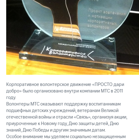
акций
Дивиденды
Рынок
облигаций
Описание
Еврооблигации-2023
Уведомление
о
погашении
именных
облигаций
Другое
Корпоративное волонтерское движение «ПРОСТО дари
Регистратор
добро» было организовано внутри компании МТС в 2011
Реквизиты
году.
Контакты
Волонтеры МТС оказывают поддержку воспитанникам
йчивое развитие
подшефных детских учреждений, ветеранам Великой
и деловая этика
На главную
отечественной войны и отрасли «Связь», организуя акции,
приуроченные к Новому году, Дню защиты детей, Дню
знаний, Дню Победы и другим значимым датам.
Особое внимание мы уделяем социально незащищенным