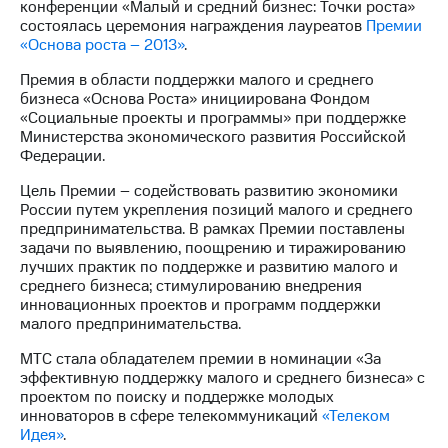
конференции «Малый и средний бизнес: Точки роста»
состоялась церемония награждения лауреатов
Премии
МТС
«Основа роста – 2013»
.
о технологиях
Премия в области поддержки малого и среднего
Достижения
бизнеса «Основа Роста» инициирована Фондом
«Социальные проекты и программы» при поддержке
Интервью
Министерства экономического развития Российской
Федерации.
Финансовая
отчетность
Цель Премии – содействовать развитию экономики
России путем укрепления позиций малого и среднего
Контакты
предпринимательства. В рамках Премии поставлены
задачи по выявлению, поощрению и тиражированию
Пригласить
лучших практик по поддержке и развитию малого и
спикера
среднего бизнеса; стимулированию внедрения
инновационных проектов и программ поддержки
м и акционерам
малого предпринимательства.
Корпоративное
управление
МТС стала обладателем премии в номинации «За
эффективную поддержку малого и среднего бизнеса» с
Корпоративный
проектом по поиску и поддержке молодых
секретарь
инноваторов в сфере телекоммуникаций
«Телеком
Раскрытие
Идея»
.