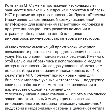
информации
Компания МТС уже на протяжении нескольких лет
Информация
занимается поиском и внедрением проектов в области
акционерам
ИКТ в режиме «открытых инноваций». Проект «Телеком
Документы
Идея» является комплексной коммуникационной
ПАО
платформой для вовлечения талантливой молодежи в
"МТС"
процесс инновационного развития компании и
Собрания
отрасли, и объединяет на одной площадке
акционеров
инноваторов, инженеров, стартаперов и инвесторов.
Личный
кабинет
«Рынок телекоммуникаций практически исчерпал
акционера
возможности роста за счет предоставления базовых
Акционерный
услуг. Настало время поиска новых решений. Именно с
капитал
этой целью мы обратились к использованию модели
Контроль
«открытых инноваций», создав уникальный механизм
и
поиска, отбора и внедрения инновационных идей. В
аудит
результате МТС получает приток новых идей для
Рынок
бизнеса, а молодые ученые и стартаперы – поддержку
акций
своих разработок и возможность их реализации в
партнерстве с одной из крупнейших
Описание
телекоммуникационных компаний. Все это в комплексе
Программа
задает положительный стимул для повышения
приобретения
инновационного потенциала телекоммуникационной
Порядок
индустрии и модернизации страны в целом», отметила
выкупа