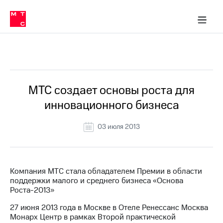
О
сторам и акционерам
Комплаенс и деловая этика
Устойчивое развитие
Медиа-центр
О МТС
О МТС
На главную
компании
О
компании
Стратегия
Стратегия
Все Новости
Карьера
в МТС
Карьера
в МТС
Пресс-
МТС создает основы роста для
релизы
История
инновационного бизнеса
компании
МТС
о технологиях
Руководство
03 июля 2013
региона
Правовая
информация
Компания МТС стала обладателем Премии в области
поддержки малого и среднего бизнеса «Основа
Контакты
Роста-2013»
Медиа-центр
27 июня 2013 года в Москве в Отеле Ренессанс Москва
Пресс-
Монарх Центр в рамках Второй практической
релизы