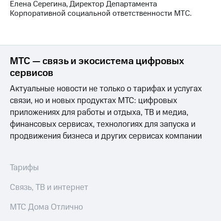
Елена Серегина, Директор Департамента
акций
Корпоративной социальной ответственности МТС.
Дивиденды
Рынок
облигаций
Описание
МТС — связь и экосистема цифровых
Еврооблигации-2023
Уведомление
сервисов
о
Актуальные новости не только о тарифах и услугах
погашении
именных
связи, но и новых продуктах МТС: цифровых
облигаций
приложениях для работы и отдыха, ТВ и медиа,
Другое
финансовых сервисах, технологиях для запуска и
продвижения бизнеса и других сервисах компании
Регистратор
Реквизиты
Контакты
йчивое развитие
Тарифы
и деловая этика
На главную
Связь, ТВ и интернет
МТС Дома Отлично