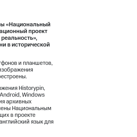
ры «Национальный
вационный проект
 реальность»,
ни в исторической
тфонов и планшетов,
 изображения
рестроены.
жения Historypin,
Android, Windows
ия архивных
влены Национальным
щих в проекте
английский язык для