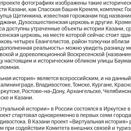
 проекте фотографиях изображены такие историчес
и Казани, как Спасская башня Кремля, комплекс Го
купца Щетинкина, известная горожанам под названи
жани, Духосошественская церковь и другие. Кроме 
са доступны утраченные объекты истории Казани, с
есенская церковь, на месте которой сейчас стоит зд
рковь четырех Евангелистов, район толкучки вблизи 
дополненная реальность» можно увидеть разницу 
вской и дореволюционной Воскресенской (название
ду настоящим и историческим обликом улицы Бауман
оломная.
ьная история» является всероссийским, и на данный
Калининграде, Владивостоке, Томске, Кургане, Красн
кутске, Ростове-на-Дону, Архангельске, Челябинске
ске и Казани.
туальной истории» в России состоялся в Иркутске в 
оект стартовал одновременно в первых семи города
дивостока. В Казани проект «Виртуальная история» 
 при содействии Комитета внешних связей и туриз