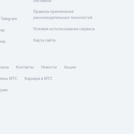
системой
Правила применения
рекомендательных технологий
 Telegram
Условия использования сервиса
мер
Карта сайта
мер
ржка
Контакты
Новости
Акции
стемы МТС
Карьера в МТС
орам