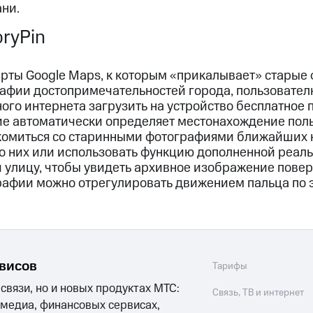
ни.
oryPin
арты Google Maps, к которым «прикалывает» старые 
афии достопримечательностей города, пользователю
го интернета загрузить на устройство бесплатное 
ние автоматически определяет местонахождение пол
комиться со старинными фотографиями ближайших к
 о них или использовать функцию дополненной реаль
и улицу, чтобы увидеть архивное изображение пове
рафии можно отрегулировать движением пальца по э
рвисов
Тарифы
 связи, но и новых продуктах МТС:
Связь, ТВ и интернет
 медиа, финансовых сервисах,