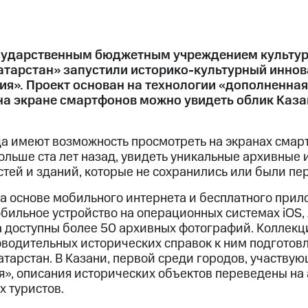
осударственным бюджетным учреждением культу
атарстан» запустили историко-культурный инно
ия». Проект основан на технологии «дополненная
на экране смартфонов можно увидеть облик Каза
да имеют возможность просмотреть на экранах смар
больше ста лет назад, увидеть уникальные архивные
тей и зданий, которые не сохранились или были пе
а основе мобильного интернета и бесплатного прило
бильное устройство на операционных системах iOS, 
а доступны более 50 архивных фотографий. Коллекц
водительных исторических справок к ним подгото
тарстан. В Казани, первой среди городов, участвую
я», описания исторических объектов переведены на 
х туристов.