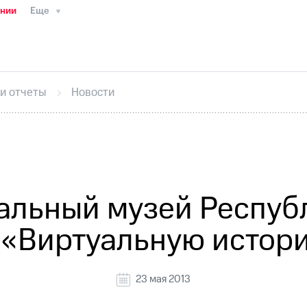
ании
Еще
ТС
Пресс-релизы
МТС о технологиях
ТС
История компании
Руководство региона
Правова
стижения
Интервью
Финансовая отчетность
Конта
 и отчеты
Новости
тивный секретарь
Раскрытие информации
Информа
ный кабинет акционера
Акционерный капитал
Конт
Порядок выкупа акций
Дивиденды
Рынок облигаци
 погашении именных облигаций
Другое
Регистрато
альный музей Республ
 «Виртуальную истор
23 мая 2013