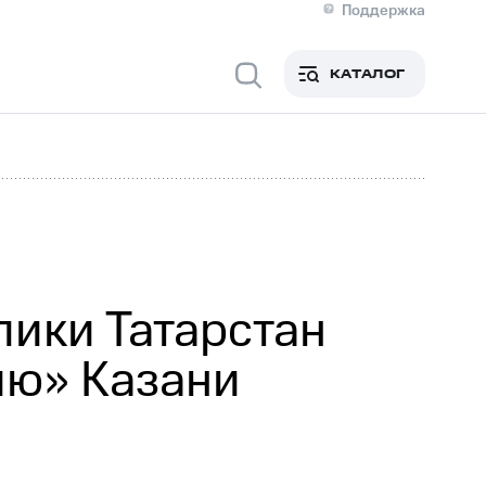
Поддержка
О МТС
я информация
Контакты
КАТАЛОГ
Медиа-центр
кты
Пригласить спикера
Инвесторам и акционерам
ция акционерам
Документы
роль и аудит
Рынок акций
й
Описание
р
Реквизиты
Контакты
Устойчивое развитие
Комплаенс и деловая этика
На главную
ики Татарстан
ию» Казани