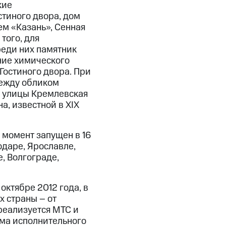
кие
стиного двора, дом
ем «Казань», Сенная
того, для
реди них памятник
ание химического
Гостиного двора. При
между обликом
 улицы Кремлевская
а, известной в XIX
 момент запущен в 16
одаре, Ярославле,
, Волгограде,
октябре 2012 года, в
х страны – от
реализуется МТС и
ма исполнительного