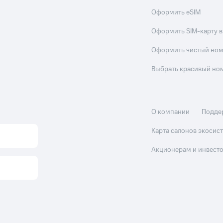
Оформить eSIM
Оформить SIM-карту в
Оформить чистый но
Выбрать красивый но
О компании
Подде
Карта салонов экоси
Акционерам и инвест