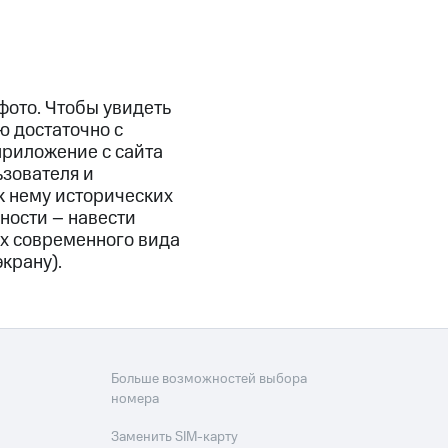
фото. Чтобы увидеть
 достаточно с
приложение с сайта
ьзователя и
 нему исторических
ности – навести
рх современного вида
крану).
Больше возможностей выбора
номера
Заменить SIM-карту