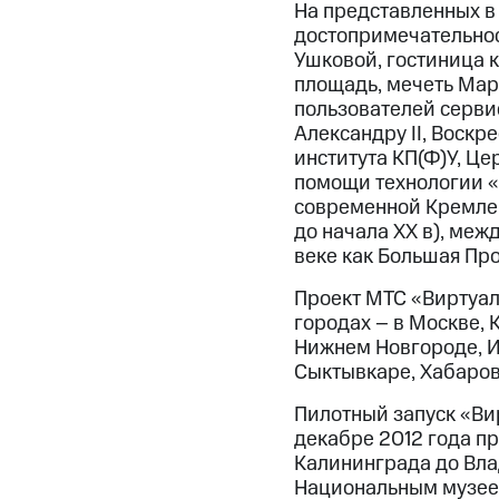
На представленных в
достопримечательност
Ушковой, гостиница 
площадь, мечеть Мард
пользователей серви
Александру II, Воскр
института КП(Ф)У, Це
помощи технологии «
современной Кремле
до начала XX в), меж
веке как Большая Пр
Проект МТС «Виртуал
городах – в Москве, 
Нижнем Новгороде, Ир
Сыктывкаре, Хабаров
Пилотный запуск «Вир
декабре 2012 года пр
Калининграда до Вла
Национальным музеем