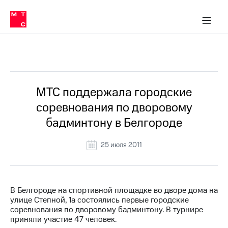
О
сторам и акционерам
Комплаенс и деловая этика
Устойчивое развитие
Медиа-центр
О МТС
О МТС
На главную
компании
О
компании
Стратегия
Стратегия
Все Новости
Карьера
в МТС
Карьера
в МТС
Пресс-
МТС поддержала городские
релизы
История
соревнования по дворовому
компании
МТС
бадминтону в Белгороде
о технологиях
Руководство
региона
25 июля 2011
Правовая
информация
Контакты
В Белгороде на спортивной площадке во дворе дома на
улице Степной, 1а состоялись первые городские
Медиа-центр
соревнования по дворовому бадминтону. В турнире
Пресс-
приняли участие 47 человек.
релизы