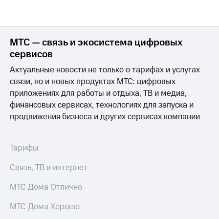
акций
Дивиденды
Рынок
облигаций
МТС — связь и экосистема цифровых
Описание
сервисов
Еврооблигации-2023
Актуальные новости не только о тарифах и услугах
Уведомление
о
связи, но и новых продуктах МТС: цифровых
погашении
приложениях для работы и отдыха, ТВ и медиа,
именных
финансовых сервисах, технологиях для запуска и
облигаций
продвижения бизнеса и других сервисах компании
Другое
Регистратор
Реквизиты
Тарифы
Контакты
йчивое развитие
Связь, ТВ и интернет
и деловая этика
На главную
МТС Дома Отлично
МТС Дома Хорошо