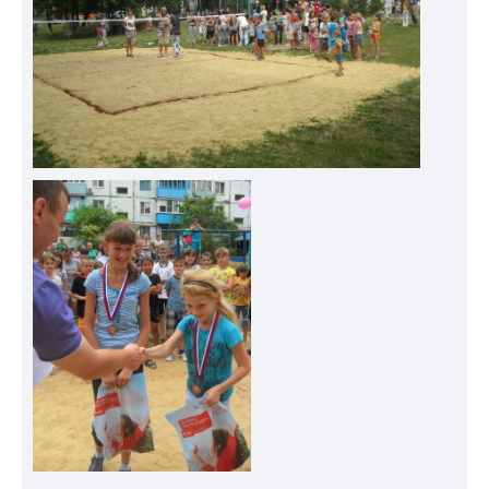
информации
Информация
акционерам
Документы
ПАО
"МТС"
Собрания
акционеров
Личный
кабинет
акционера
Акционерный
капитал
Контроль
и
аудит
Рынок
акций
Описание
Программа
приобретения
Порядок
выкупа