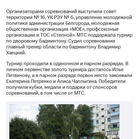
МТС
Организаторами соревнований выступили совет
о технологиях
территории № 16, УК РЭУ № 6, управление молодежной
политики администрации Белгорода, молодежная
Достижения
общественная организация «МОЕ», профсоюзные
организации и ТОС «Степной». МТС поддержала турнир
Интервью
по дворовому бадминтону. Судил соревнования
главный тренер области по бадминтону Владимир
Финансовая
Хаецкий.
отчетность
Турнир проходили в одиночном и парном разрядах. В
Контакты
личном первенстве золото турнира досталось Илье
Литвинову, а в парном разряде первое место завоевали
Пригласить
Екатерина Петренко и Алиса Чаплыгина. Победители
спикера
получили кубки, медали и подарки от спонсоров
соревнований, в том числе от МТС.
м и акционерам
Корпоративное
управление
Корпоративный
секретарь
Раскрытие