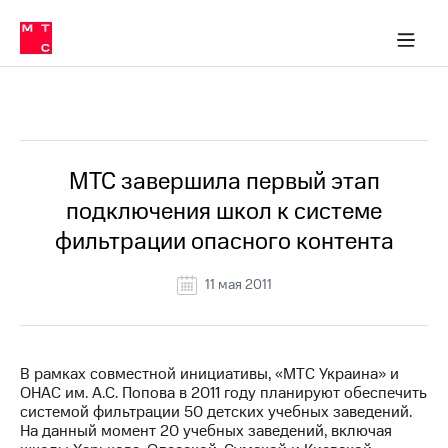
О
сторам и акционерам
Комплаенс и деловая этика
Устойчивое развитие
Медиа-центр
О МТС
О МТС
На главную
компании
О
компании
Стратегия
Стратегия
Все Новости
Карьера
в МТС
Карьера
в МТС
Пресс-
МТС завершила первый этап
релизы
История
подключения школ к системе
компании
МТС
фильтрации опасного контента
о технологиях
Руководство
региона
11 мая 2011
Правовая
информация
Контакты
В рамках совместной инициативы, «МТС Украина» и
ОНАС им. А.С. Попова в 2011 году планируют обеспечить
Медиа-центр
системой фильтрации 50 детских учебных заведений.
Пресс-
На данный момент 20 учебных заведений, включая
релизы