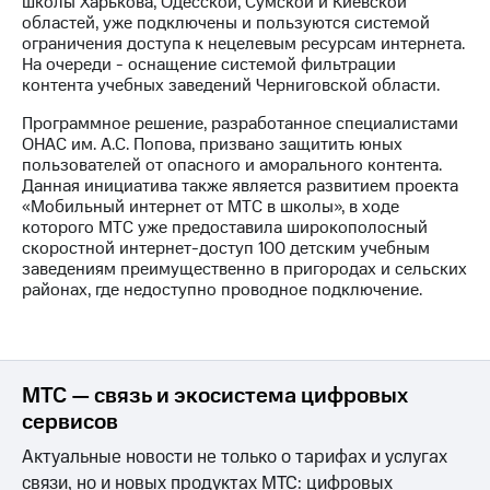
школы Харькова, Одесской, Сумской и Киевской
областей, уже подключены и пользуются системой
МТС
ограничения доступа к нецелевым ресурсам интернета.
о технологиях
На очереди - оснащение системой фильтрации
контента учебных заведений Черниговской области.
Достижения
Программное решение, разработанное специалистами
Интервью
ОНАС им. А.С. Попова, призвано защитить юных
пользователей от опасного и аморального контента.
Финансовая
Данная инициатива также является развитием проекта
отчетность
«Мобильный интернет от МТС в школы», в ходе
которого МТС уже предоставила широкополосный
Контакты
скоростной интернет-доступ 100 детским учебным
заведениям преимущественно в пригородах и сельских
Пригласить
районах, где недоступно проводное подключение.
спикера
м и акционерам
Корпоративное
управление
МТС — связь и экосистема цифровых
сервисов
Корпоративный
секретарь
Актуальные новости не только о тарифах и услугах
Раскрытие
связи, но и новых продуктах МТС: цифровых