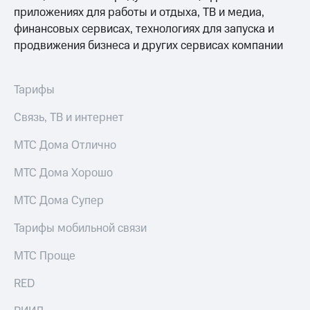
информации
приложениях для работы и отдыха, ТВ и медиа,
Информация
финансовых сервисах, технологиях для запуска и
акционерам
Документы
продвижения бизнеса и других сервисах компании
ПАО
"МТС"
Собрания
Тарифы
акционеров
Личный
Связь, ТВ и интернет
кабинет
акционера
МТС Дома Отлично
Акционерный
капитал
МТС Дома Хорошо
Контроль
и
аудит
МТС Дома Супер
Рынок
акций
Тарифы мобильной связи
Описание
МТС Проще
Программа
приобретения
RED
Порядок
выкупа