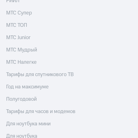
РИИЛ
акций
Дивиденды
МТС Супер
Рынок
облигаций
МТС ТОП
Описание
МТС Junior
Еврооблигации-2023
Уведомление
МТС Мудрый
о
погашении
МТС Налегке
именных
облигаций
Другое
Тарифы для спутникового ТВ
Регистратор
Год на максимуме
Реквизиты
Контакты
Полугодовой
йчивое развитие
и деловая этика
Тарифы для часов и модемов
На главную
Для ноутбука мини
Для ноутбука