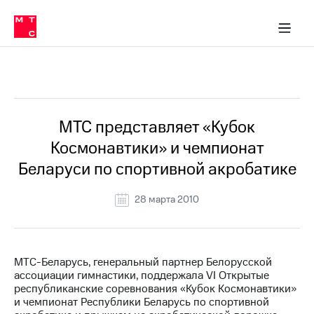
О
сторам и акционерам
Комплаенс и деловая этика
Устойчивое развитие
Медиа-центр
О МТС
О МТС
На главную
компании
О
компании
Стратегия
Стратегия
Все Новости
Карьера
в МТС
Карьера
в МТС
Пресс-
МТС представляет «Кубок
релизы
История
Космонавтики» и чемпионат
компании
МТС
Беларуси по спортивной акробатике
о технологиях
Руководство
региона
28 марта 2010
Правовая
информация
Контакты
МТС-Беларусь, генеральный партнер Белорусской
ассоциации гимнастики, поддержала VI Открытые
Медиа-центр
республиканские соревнования «Кубок Космонавтики»
Пресс-
и чемпионат Республики Беларусь по спортивной
релизы