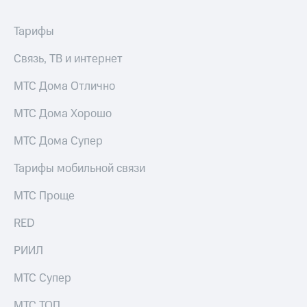
акций
Дивиденды
Тарифы
Рынок
облигаций
Связь, ТВ и интернет
Описание
МТС Дома Отлично
Еврооблигации-2023
Уведомление
о
МТС Дома Хорошо
погашении
именных
МТС Дома Супер
облигаций
Другое
Тарифы мобильной связи
Регистратор
МТС Проще
Реквизиты
Контакты
RED
йчивое развитие
и деловая этика
РИИЛ
На главную
МТС Супер
МТС ТОП