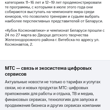
информации
категориях 11–16 лет и 12–19 лет продемонстрировали
Информация
те программы, с которыми в июле этого года они
акционерам
собираются выступать на чемпионате мира среди
Документы
юниоров, что позволило тренерам и судьям выбрать
ПАО
наиболее перспективных представителей от Беларуси.
"МТС"
Собрания
«Кубок Космонавтики» и чемпионат Беларуси прошли с
акционеров
24 по 27 марта во Дворце детского творчества
Личный
Железнодорожного района г. Витебска по адресу ул.
кабинет
Космонавтов, 2.
акционера
Акционерный
капитал
Контроль
и
МТС — связь и экосистема цифровых
аудит
сервисов
Рынок
акций
Актуальные новости не только о тарифах и услугах
связи, но и новых продуктах МТС: цифровых
Описание
приложениях для работы и отдыха, ТВ и медиа,
Программа
приобретения
финансовых сервисах, технологиях для запуска и
Порядок
продвижения бизнеса и других сервисах компании
выкупа