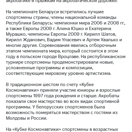
акробатике и прыжкам на акробатической дорожке.
МТС
На чемпионате Беларуси встретились лучшие
о технологиях
спортсмены страны, члены национальной команды
Республики Беларусь: чемпионки мира 2006 и 2008 гг.,
Достижения
а также Европы 2009 г. Алина Юшко и Екатерина
Мурашко, чемпионы Европы 2009 г. Кирилл Шатов,
Интервью
Кирилл Жданович, Вадим Уласевич и Артем Хвалько и
многие другие. Соревнования явились отборочным
Финансовая
этапом чемпионата мира, который состоится в этом
отчетность
году в польском городе Вроцлаве. На республиканском
турнире спортсмены продемонстрировали новые,
Контакты
усложненные программы и композиции,
соответствующие мировому уровню артистизма.
Пригласить
спикера
В традиционном шестом по счету «Кубке
Космонавтики» приняли участие юниоры и взрослые
м и акционерам
спортсмены 1997 года рождения и старше. Акробаты
Корпоративное
показали свое мастерство во всех видах спортивной
управление
программы. У белорусских спортсменов была
возможность померяться мастерством с гостями из
Корпоративный
Молдовы и России.
секретарь
Раскрытие
На «Кубке Космонавтики» спортсмены в возрастных