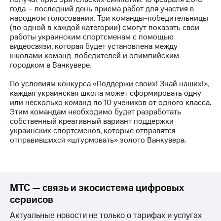
акций
года – последний день приема работ для участия в
Дивиденды
народном голосовании. Три команды-победительницы
Рынок
(по одной в каждой категории) смогут показать свои
облигаций
работы украинским спортсменам с помощью
видеосвязи, которая будет установлена между
Описание
школами команд-победителей и олимпийским
Еврооблигации-2023
городком в Ванкувере.
Уведомление
о
По условиям конкурса «Поддержи своих! Знай наших!»,
погашении
каждая украинская школа может сформировать одну
именных
или несколько команд по 10 учеников от одного класса.
облигаций
Этим командам необходимо будет разработать
Другое
собственный креативный вариант поддержки
украинских спортсменов, которые отправятся
Регистратор
отправившихся «штурмовать» золото Ванкувера.
Реквизиты
Контакты
йчивое развитие
и деловая этика
На главную
МТС — связь и экосистема цифровых
сервисов
Актуальные новости не только о тарифах и услугах