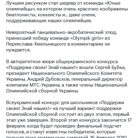
информации
Лучшим рисунком стал шедевр от команды «Юные
Информация
олимпийцы», на котором очень красочно изображены
акционерам
биатлонисты, хоккеисты и… даже олени,
Документы
поддерживающие наших олимпийцев.
ПАО
"МТС"
Невероятный танцевально-акробатический этюд,
Собрания
принесший победу команде «Olympik girls» из
акционеров
Переяслава-Хмельницкого в комментариях не
Личный
нуждается.
кабинет
акционера
В авторитетное жюри общеукраинского конкурса
Акционерный
«Поддержи своих! Знай наших!» вошли Сергей Бубка,
капитал
президент Национального Олимпийского Комитета
Контроль
Украины, Андрей Дубовсков, генеральный директор
и
компании МТС-Украина, а также члены Национальной
аудит
Олимпийской сборной Украины.
Рынок
акций
Всеукраинский конкурс для школьников «Поддержи
своих! Знай наших!» на лучший вариант поддержки
Описание
Олимпийской сборной состоит из двух этапов, первый
Программа
этап уже завершен. Второй этап конкурса закончится 17
приобретения
февраля, когда будет проведен финальный подсчет
Порядок
голосов, и станут известны победители, которые
выкупа
получат приз зрительских симпатий. 16 февраля 2010