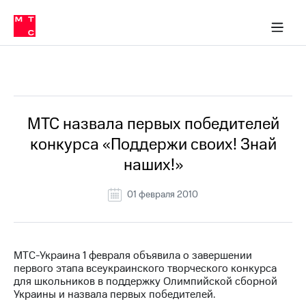
О
сторам и акционерам
Комплаенс и деловая этика
Устойчивое развитие
Медиа-центр
О МТС
О МТС
На главную
компании
О
компании
Стратегия
Стратегия
Все Новости
Карьера
в МТС
Карьера
в МТС
Пресс-
МТС назвала первых победителей
релизы
История
конкурса «Поддержи своих! Знай
компании
МТС
наших!»
о технологиях
Руководство
региона
01 февраля 2010
Правовая
информация
Контакты
МТС-Украина 1 февраля объявила о завершении
первого этапа всеукраинского творческого конкурса
Медиа-центр
для школьников в поддержку Олимпийской сборной
Пресс-
Украины и назвала первых победителей.
релизы