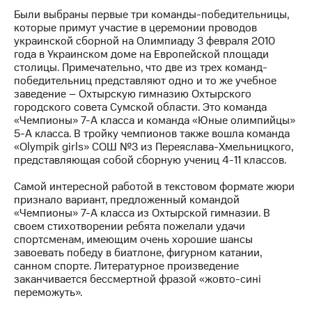
Были выбраны первые три команды-победительницы,
МТС
которые примут участие в церемонии проводов
о технологиях
украинской сборной на Олимпиаду 3 февраля 2010
года в Украинском доме на Европейской площади
Достижения
столицы. Примечательно, что две из трех команд-
победительниц представляют одно и то же учебное
Интервью
заведение – Охтырскую гимназию Охтырского
городского совета Сумской области. Это команда
Финансовая
«Чемпионы» 7-A класса и команда «Юные олимпийцы»
отчетность
5-A класса. В тройку чемпионов также вошла команда
«Olympik girls» СОШ №3 из Переяслава-Хмельницкого,
Контакты
представляющая собой сборную учениц 4-11 классов.
Пригласить
Самой интересной работой в текстовом формате жюри
спикера
признало вариант, предложенный командой
«Чемпионы» 7-А класса из Охтырской гимназии. В
м и акционерам
своем стихотворении ребята пожелали удачи
Корпоративное
спортсменам, имеющим очень хорошие шансы
управление
завоевать победу в биатлоне, фигурном катании,
санном спорте. Литературное произведение
Корпоративный
заканчивается бессмертной фразой «жовто-сині
секретарь
переможуть».
Раскрытие