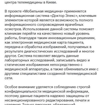
центра телемедицины в Киеве.
МТС
В проекте «Мобильная медицина» применяется
о технологиях
информационная система «Доктор Элекс», ключевым
элементом которой является возможность полного
Достижения
информационного сопровождения врачебных
осмотров. Использование данной системы поможет
Интервью
клиникам перейти на качественно новый уровень
работы, благодаря таким инновационным решениям,
Финансовая
как электронная медицинская карта пациента,
отчетность
передача и обработка изображений, получаемых в
результате диагностических исследований и многое
Контакты
другое. Система позволяет вводить данные
лабораторных исследований, записывать видео и
Пригласить
статические изображения непосредственно с
спикера
медицинской аппаратуры, а также обмениваться ими с
другими специалистами созданной телемедицинской
м и акционерам
сети.
Корпоративное
управление
Особое внимание уделяется соблюдению строгой
конфиденциальности медицинской информации,
Корпоративный
поэтому данные пациента надежно защищены от
секретарь
несанкционированного редактирования, печати и
Раскрытие
удаления. Только персонал, обладающий