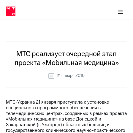
О
сторам и акционерам
Комплаенс и деловая этика
Устойчивое развитие
Медиа-центр
О МТС
О МТС
На главную
компании
О
компании
Стратегия
Стратегия
Все Новости
Карьера
в МТС
Карьера
в МТС
Пресс-
МТС реализует очередной этап
релизы
История
проекта «Мобильная медицина»
компании
МТС
о технологиях
Руководство
21 января 2010
региона
Правовая
информация
МТС-Украина 21 января приступила к установке
специального программного обеспечения в
Контакты
телемедицинских центрах, созданных в рамках проекта
«Мобильная медицина» на базе Донецкой и
Медиа-центр
Закарпатской (г. Ужгород) областных больниц и
Пресс-
государственного клинического научно-практического
релизы