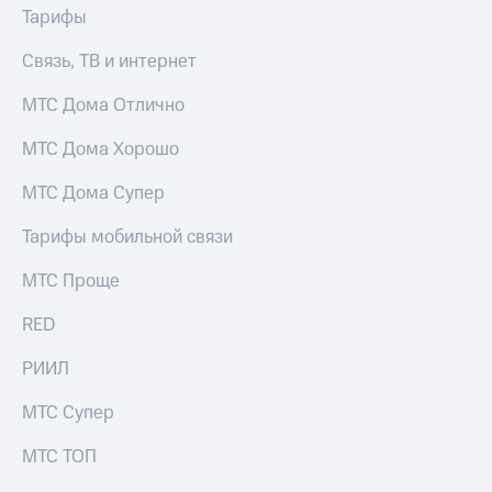
акций
Тарифы
Дивиденды
Рынок
Связь, ТВ и интернет
облигаций
МТС Дома Отлично
Описание
Еврооблигации-2023
МТС Дома Хорошо
Уведомление
о
МТС Дома Супер
погашении
именных
Тарифы мобильной связи
облигаций
Другое
МТС Проще
Регистратор
RED
Реквизиты
Контакты
РИИЛ
йчивое развитие
и деловая этика
МТС Супер
На главную
МТС ТОП