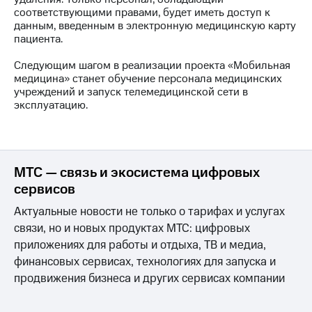
информации
соответствующими правами, будет иметь доступ к
Информация
данным, введенным в электронную медицинскую карту
акционерам
пациента.
Документы
ПАО
Следующим шагом в реализации проекта «Мобильная
"МТС"
медицина» станет обучение персонала медицинских
Собрания
учреждений и запуск телемедицинской сети в
акционеров
эксплуатацию.
Личный
кабинет
акционера
Акционерный
капитал
МТС — связь и экосистема цифровых
Контроль
сервисов
и
аудит
Актуальные новости не только о тарифах и услугах
Рынок
акций
связи, но и новых продуктах МТС: цифровых
приложениях для работы и отдыха, ТВ и медиа,
Описание
финансовых сервисах, технологиях для запуска и
Программа
продвижения бизнеса и других сервисах компании
приобретения
Порядок
выкупа