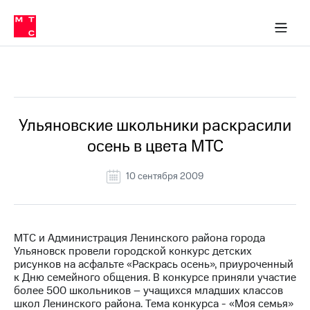
О
сторам и акционерам
Комплаенс и деловая этика
Устойчивое развитие
Медиа-центр
О МТС
О МТС
На главную
компании
О
компании
Стратегия
Стратегия
Все Новости
Карьера
в МТС
Карьера
в МТС
Пресс-
Ульяновские школьники раскрасили
релизы
История
осень в цвета МТС
компании
МТС
о технологиях
Руководство
10 сентября 2009
региона
Правовая
информация
МТС и Администрация Ленинского района города
Ульяновск провели городской конкурс детских
Контакты
рисунков на асфальте «Раскрась осень», приуроченный
к Дню семейного общения. В конкурсе приняли участие
Медиа-центр
более 500 школьников – учащихся младших классов
Пресс-
школ Ленинского района. Тема конкурса - «Моя семья»
релизы