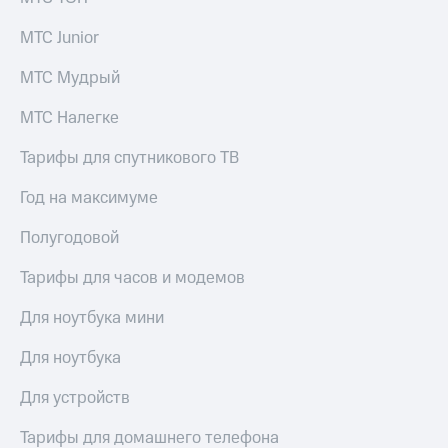
акций
Дивиденды
МТС Junior
Рынок
облигаций
МТС Мудрый
Описание
МТС Налегке
Еврооблигации-2023
Уведомление
Тарифы для спутникового ТВ
о
погашении
Год на максимуме
именных
облигаций
Полугодовой
Другое
Тарифы для часов и модемов
Регистратор
Реквизиты
Контакты
Для ноутбука мини
йчивое развитие
и деловая этика
Для ноутбука
На главную
Для устройств
Тарифы для домашнего телефона