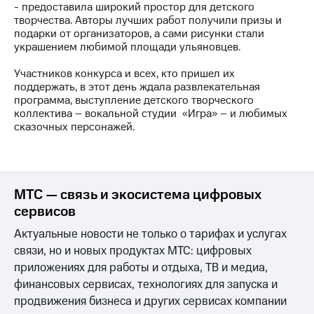
- предоставила широкий простор для детского
творчества. Авторы лучших работ получили призы и
МТС
подарки от организаторов, а сами рисунки стали
о технологиях
украшением любимой площади ульяновцев.
Достижения
Участников конкурса и всех, кто пришел их
поддержать, в этот день ждала развлекательная
Интервью
программа, выступление детского творческого
коллектива – вокальной студии «Игра» – и любимых
Финансовая
сказочных персонажей.
отчетность
Контакты
Пригласить
МТС — связь и экосистема цифровых
спикера
сервисов
м и акционерам
Актуальные новости не только о тарифах и услугах
Корпоративное
управление
связи, но и новых продуктах МТС: цифровых
приложениях для работы и отдыха, ТВ и медиа,
Корпоративный
финансовых сервисах, технологиях для запуска и
секретарь
продвижения бизнеса и других сервисах компании
Раскрытие