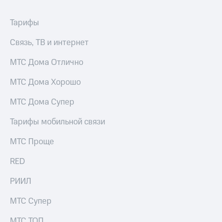
информации
Информация
акционерам
Тарифы
Документы
ПАО
Связь, ТВ и интернет
"МТС"
Собрания
МТС Дома Отлично
акционеров
Личный
МТС Дома Хорошо
кабинет
акционера
МТС Дома Супер
Акционерный
капитал
Тарифы мобильной связи
Контроль
и
МТС Проще
аудит
Рынок
RED
акций
Описание
РИИЛ
Программа
приобретения
МТС Супер
Порядок
выкупа
МТС ТОП