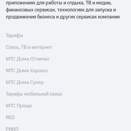
информации
приложениях для работы и отдыха, ТВ и медиа,
Информация
финансовых сервисах, технологиях для запуска и
акционерам
продвижения бизнеса и других сервисах компании
Документы
ПАО
"МТС"
Собрания
Тарифы
акционеров
Личный
Связь, ТВ и интернет
кабинет
акционера
МТС Дома Отлично
Акционерный
капитал
МТС Дома Хорошо
Контроль
и
МТС Дома Супер
аудит
Рынок
Тарифы мобильной связи
акций
МТС Проще
Описание
Программа
RED
приобретения
Порядок
выкупа
РИИЛ