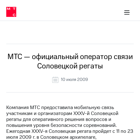
О
сторам и акционерам
Комплаенс и деловая этика
Устойчивое развитие
Медиа-центр
О МТС
О МТС
На главную
компании
О
компании
Стратегия
Стратегия
Все Новости
Карьера
в МТС
Карьера
в МТС
Пресс-
МТС — официальный оператор связи
релизы
История
Соловецкой регаты
компании
МТС
о технологиях
Руководство
10 июля 2009
региона
Правовая
информация
Компания МТС предоставила мобильную связь
участникам и организаторам XXXV-й Соловецкой
Контакты
регаты для оперативного решения вопросов и
повышения уровня безопасности соревнований.
Медиа-центр
Ежегодная XXXV-я Соловецкая регата пройдет с 11 по 23
Пресс-
июля 2009 г. в Соловецком архипелаге,
релизы