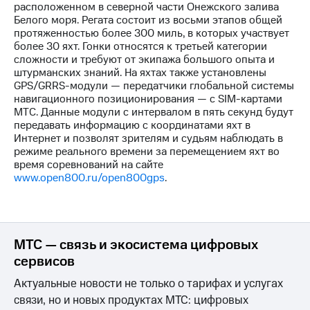
расположенном в северной части Онежского залива
Белого моря. Регата состоит из восьми этапов общей
МТС
протяженностью более 300 миль, в которых участвует
о технологиях
более 30 яхт. Гонки относятся к третьей категории
сложности и требуют от экипажа большого опыта и
Достижения
штурманских знаний. На яхтах также установлены
GPS/GRRS-модули — передатчики глобальной системы
Интервью
навигационного позиционирования — с SIM-картами
МТС. Данные модули с интервалом в пять секунд будут
Финансовая
передавать информацию с координатами яхт в
отчетность
Интернет и позволят зрителям и судьям наблюдать в
режиме реального времени за перемещением яхт во
Контакты
время соревнований на сайте
www.open800.ru/open800gps
.
Пригласить
спикера
м и акционерам
Корпоративное
МТС — связь и экосистема цифровых
управление
сервисов
Корпоративный
Актуальные новости не только о тарифах и услугах
секретарь
Раскрытие
связи, но и новых продуктах МТС: цифровых