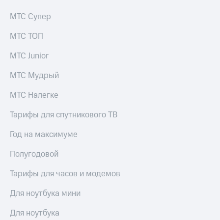
акций
Дивиденды
МТС Супер
Рынок
облигаций
МТС ТОП
Описание
МТС Junior
Еврооблигации-2023
Уведомление
МТС Мудрый
о
погашении
МТС Налегке
именных
облигаций
Тарифы для спутникового ТВ
Другое
Год на максимуме
Регистратор
Реквизиты
Полугодовой
Контакты
йчивое развитие
Тарифы для часов и модемов
и деловая этика
На главную
Для ноутбука мини
Для ноутбука