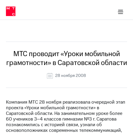
О
сторам и акционерам
Комплаенс и деловая этика
Устойчивое развитие
Медиа-центр
О МТС
О МТС
На главную
компании
О
компании
Стратегия
Стратегия
Все Новости
Карьера
в МТС
Карьера
в МТС
Пресс-
МТС проводит «Уроки мобильной
релизы
История
грамотности» в Саратовской области
компании
МТС
о технологиях
Руководство
28 ноября 2008
региона
Правовая
информация
Компания МТС 28 ноября реализовала очередной этап
проекта «Уроки мобильной грамотности» в
Контакты
Саратовской области. На занимательном уроке более
60 учеников 3–4 классов гимназии №3 г. Саратова
Медиа-центр
познакомились с историей связи, узнали об
Пресс-
основоположниках современных телекоммуникаций,
релизы