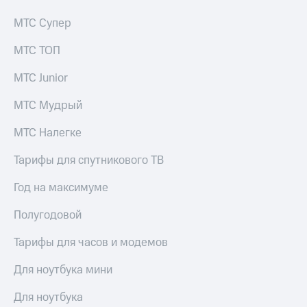
акций
Дивиденды
МТС Супер
Рынок
облигаций
МТС ТОП
Описание
МТС Junior
Еврооблигации-2023
Уведомление
МТС Мудрый
о
погашении
МТС Налегке
именных
облигаций
Тарифы для спутникового ТВ
Другое
Год на максимуме
Регистратор
Реквизиты
Полугодовой
Контакты
йчивое развитие
Тарифы для часов и модемов
и деловая этика
На главную
Для ноутбука мини
Для ноутбука