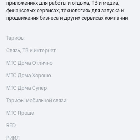
информации
приложениях для работы и отдыха, ТВ и медиа,
Информация
финансовых сервисах, технологиях для запуска и
акционерам
продвижения бизнеса и других сервисах компании
Документы
ПАО
"МТС"
Собрания
Тарифы
акционеров
Личный
Связь, ТВ и интернет
кабинет
акционера
МТС Дома Отлично
Акционерный
капитал
МТС Дома Хорошо
Контроль
и
МТС Дома Супер
аудит
Рынок
Тарифы мобильной связи
акций
МТС Проще
Описание
Программа
RED
приобретения
Порядок
выкупа
РИИЛ