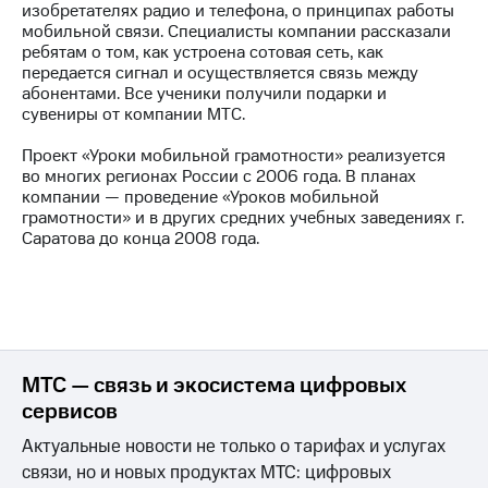
изобретателях радио и телефона, о принципах работы
мобильной связи. Специалисты компании рассказали
МТС
ребятам о том, как устроена сотовая сеть, как
о технологиях
передается сигнал и осуществляется связь между
абонентами. Все ученики получили подарки и
Достижения
сувениры от компании МТС.
Интервью
Проект «Уроки мобильной грамотности» реализуется
во многих регионах России с 2006 года. В планах
Финансовая
компании — проведение «Уроков мобильной
отчетность
грамотности» и в других средних учебных заведениях г.
Саратова до конца 2008 года.
Контакты
Пригласить
спикера
м и акционерам
Корпоративное
МТС — связь и экосистема цифровых
управление
сервисов
Корпоративный
Актуальные новости не только о тарифах и услугах
секретарь
Раскрытие
связи, но и новых продуктах МТС: цифровых