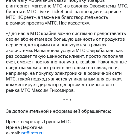
на оплату мобильной связи, покупку товаров
информации
в интернет-магазине МТС и в салонах Экосистемы МТС,
Информация
билеты в МТС Live и Ticketland, на поездки в сервисе
акционерам
МТС «Юрент», а также на благотворительность
Документы
в рамках проекта «МТС. Нас касается».
ПАО
"МТС"
«Для нас в МТС крайне важно системно предоставлять
Собрания
своим абонентам все большую ценность от продуктов
акционеров
сервисов, которыми они пользуются в рамках
Личный
экосистемы. Наша новая услуга МТС Сверхбаланс как
кабинет
раз создает такую ценность: клиент, просто пополняя
акционера
счет, сможет постоянно получать кешбэк. Накопленные
Акционерный
средства можно потратить не только на связь, но и,
капитал
например, на покупку электроники в розничной сети
Контроль
МТС, такой подход является уникальным для рынка», —
и
комментирует директор департамента массового
аудит
рынка МТС Максим Тихомиров.
Рынок
акций
* * *
Описание
За дополнительной информацией обращайтесь:
Программа
приобретения
Пресс-секретарь Группы МТС
Порядок
Ирина Дерюгина
выкупа
e-mail:
pr@mts.ru