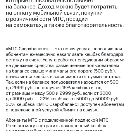
которые пользователь оставляет
на балансе. Доход можно будет потратить
МТС
на оплату мобильной связи, покупки
о технологиях
в розничной сети МТС, поездки
на самокатах, а также благотворительность.
Достижения
Интервью
Финансовая
«МТС Сверхбаланс» — это новая услуга, позволяющая
отчетность
абонентам ежемесячно накапливать кешбэк благодаря
остатку на счете. Услуга работает следующим образом:
Контакты
на денежные средства, размещенные пользователем
на балансе свыше минимального порога (500 руб.),
Пригласить
начисляется кешбэк в зависимости от суммы остатка.
спикера
Так, если на балансе пользователя находится от 500
до 2999 руб., он получает 16% кешбэка в год
от разницы между 500 и 2999 руб., если от 3000
м и акционерам
Корпоративное
до 4999 руб. — 22% кешбэка, от 5000 до 50000 руб.—
управление
30% кешбэка. «МТС Сверхбаланс» доступен абонентам
с подключенной услугой «Лимит на связь».
Корпоративный
Абоненты МТС с подключенной подпиской МТС
секретарь
Premium могут потратить накопленный кешбэк
Раскрытие