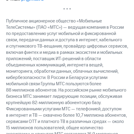
акций
Дивиденды
* * *
Рынок
облигаций
Публичное акционерное общество «Мобильные
ТелеСистемы» (ПАО «МТС») — ведущая компания в России
Описание
по предоставлению услуг мобильной и фиксированной
Еврооблигации-2023
связи, передачи данных и доступа в интернет, кабельного
Уведомление
и спутникового ТВ-вещания; провайдер цифровых сервисов,
о
включая финтех и медиа в рамках экосистем и мобильных
погашении
приложений; поставщик ИТ-решений в области
именных
объединенных коммуникаций, интернета вещей,
облигаций
мониторинга, обработки данных, облачных вычислений,
Другое
кибербезопасности. В России и Беларуси услугами
Регистратор
мобильной связи Группы МТС пользуются более
Реквизиты
88 миллионов абонентов. На российском рынке мобильного
Контакты
бизнеса МТС занимает лидирующие позиции, обслуживая
йчивое развитие
крупнейшую 82-миллионную абонентскую базу.
и деловая этика
Фиксированными услугами МТС — телефонией, доступом
На главную
в интернет и ТВ — охвачено более 10,7 миллиона абонентов,
сервисами OTT и платного ТВ в различных средах — около
15 миллионов пользователей, общее количество