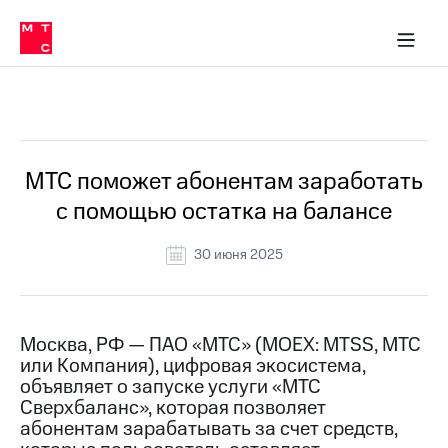
О
сторам и акционерам
Комплаенс и деловая этика
Устойчивое развитие
Медиа-центр
О МТС
О МТС
На главную
компании
О
компании
Стратегия
Стратегия
Все Новости
Карьера
в МТС
Карьера
в МТС
Пресс-
МТС поможет абонентам заработать
релизы
История
с помощью остатка на балансе
компании
МТС
о технологиях
Руководство
30 июня 2025
региона
Правовая
информация
Москва, РФ — ПАО «МТС» (MOEX: MTSS, МТС
или Компания), цифровая экосистема,
Контакты
объявляет о запуске услуги «МТС
Сверхбаланс», которая позволяет
Медиа-центр
Пресс-
абонентам зарабатывать за счет средств,
релизы