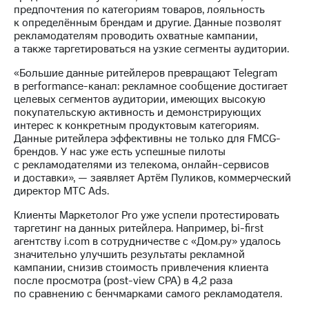
информации
предпочтения по категориям товаров, лояльность
Информация
к определённым брендам и другие. Данные позволят
акционерам
рекламодателям проводить охватные кампании,
Документы
а также таргетироваться на узкие сегменты аудитории.
ПАО
"МТС"
«Большие данные ритейлеров превращают Telegram
Собрания
в performance-канал: рекламное сообщение достигает
акционеров
целевых сегментов аудитории, имеющих высокую
Личный
покупательскую активность и демонстрирующих
кабинет
интерес к конкретным продуктовым категориям.
акционера
Данные ритейлера эффективны не только для FMCG-
Акционерный
брендов. У нас уже есть успешные пилоты
капитал
с рекламодателями из телекома, онлайн-сервисов
Контроль
и доставки», — заявляет Артём Пуликов, коммерческий
и
директор МТС Ads.
аудит
Рынок
Клиенты Маркетолог Pro уже успели протестировать
акций
таргетинг на данных ритейлера. Например, bi-first
агентству i.com в сотрудничестве с «Дом.ру» удалось
Описание
значительно улучшить результаты рекламной
Программа
кампании, снизив стоимость привлечения клиента
приобретения
после просмотра (post-view CPA) в 4,2 раза
Порядок
по сравнению с бенчмарками самого рекламодателя.
выкупа