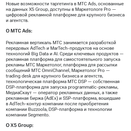
акций
Новые возможности таргетинга в МТС Ads, основанные
Дивиденды
на данных X5 Group, доступны в Маркетологе Pro —
Рынок
цифровой рекламной платформе для крупного бизнеса
облигаций
и агентств.
О МТС Ads:
Описание
Еврооблигации-2023
Уведомление
Рекламная вертикаль МТС занимается разработкой
о
передовых AdTech и MarTech-продуктов на основе
погашении
технологий Big Data и AI. Среди ключевых продуктов —
именных
рекламная платформа для самостоятельного запуска
облигаций
рекламы МТС Маркетолог, платформа для рассылки
Другое
сообщений МТС OmniChannel, Маркетолог Pro —
trading desk для крупного бизнеса и агентств,
Регистратор
технологическая платформа МТС DSP — собственная
Реквизиты
DSP-платформа для запуска programmatic-рекламы,
Контакты
МедиаСкаут — оператор рекламных данных, а также
рекламная биржа (AdEx) и SSP-платформа, вошедшие
йчивое развитие
в AdTech-контур компании после приобретения
и деловая этика
компании Buzzoola, DSP-платформа и технологии
На главную
компании Segmento.
О Х5 Group: