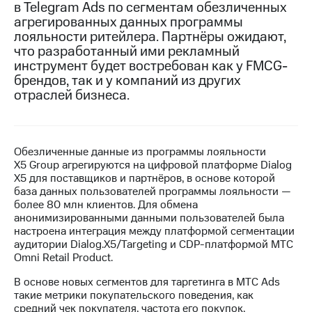
в Telegram Ads по сегментам обезличенных
агрегированных данных программы
МТС
лояльности ритейлера. Партнёры ожидают,
о технологиях
что разработанный ими рекламный
Достижения
инструмент будет востребован как у FMCG-
брендов, так и у компаний из других
Интервью
отраслей бизнеса.
Финансовая
отчетность
Обезличенные данные из программы лояльности
Контакты
X5 Group агрегируются на цифровой платформе Dialog
X5 для поставщиков и партнёров, в основе которой
Пригласить
база данных пользователей программы лояльности —
спикера
более 80 млн клиентов. Для обмена
анонимизированными данными пользователей была
м и акционерам
настроена интеграция между платформой сегментации
Корпоративное
аудитории Dialog.X5/Targeting и CDP-платформой МТС
управление
Omni Retail Product.
Корпоративный
В основе новых сегментов для таргетинга в МТС Ads
секретарь
такие метрики покупательского поведения, как
Раскрытие
средний чек покупателя, частота его покупок,