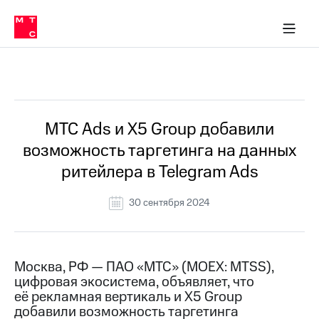
О
сторам и акционерам
Комплаенс и деловая этика
Устойчивое развитие
Медиа-центр
О МТС
О МТС
На главную
компании
О
компании
Стратегия
Стратегия
Все Новости
Карьера
в МТС
Карьера
в МТС
Пресс-
МТС Ads и X5 Group добавили
релизы
История
возможность таргетинга на данных
компании
МТС
ритейлера в Telegram Ads
о технологиях
Руководство
региона
30 сентября 2024
Правовая
информация
Контакты
Москва, РФ — ПАО «МТС» (MOEX: MTSS),
цифровая экосистема, объявляет, что
Медиа-центр
её рекламная вертикаль и X5 Group
Пресс-
добавили возможность таргетинга
релизы