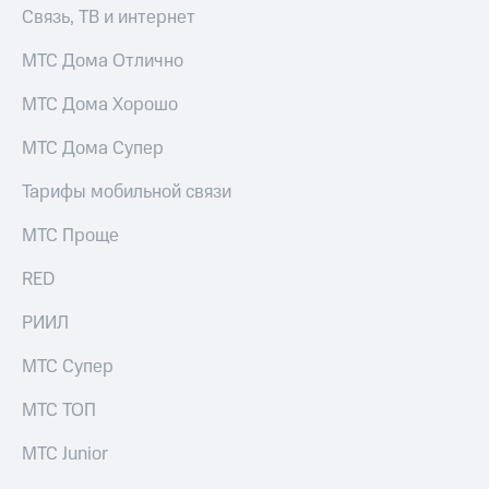
информации
Связь, ТВ и интернет
Информация
акционерам
МТС Дома Отлично
Документы
ПАО
МТС Дома Хорошо
"МТС"
Собрания
МТС Дома Супер
акционеров
Личный
кабинет
Тарифы мобильной связи
акционера
Акционерный
МТС Проще
капитал
Контроль
RED
и
аудит
РИИЛ
Рынок
акций
МТС Супер
Описание
МТС ТОП
Программа
приобретения
МТС Junior
Порядок
выкупа