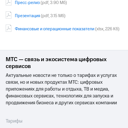
Пресс-релиз
(pdf, 3.90 Мб)
МТС
о технологиях
Презентация
(pdf, 3.15 Мб)
Достижения
Финансовые и операционные показатели
(xlsx, 226 Кб)
Интервью
Финансовая
отчетность
МТС — связь и экосистема цифровых
Контакты
сервисов
Пригласить
Актуальные новости не только о тарифах и услугах
спикера
связи, но и новых продуктах МТС: цифровых
приложениях для работы и отдыха, ТВ и медиа,
м и акционерам
финансовых сервисах, технологиях для запуска и
Корпоративное
управление
продвижения бизнеса и других сервисах компании
Корпоративный
секретарь
Тарифы
Раскрытие