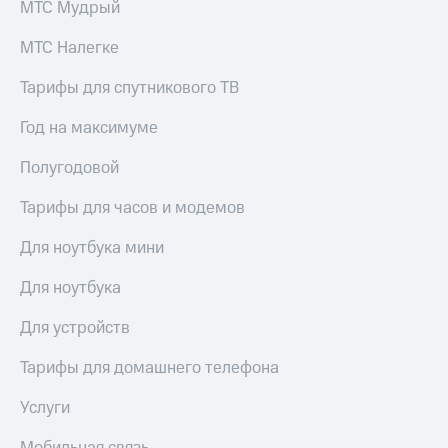
МТС Мудрый
акций
Дивиденды
МТС Налегке
Рынок
облигаций
Тарифы для спутникового ТВ
Описание
Еврооблигации-2023
Год на максимуме
Уведомление
о
Полугодовой
погашении
именных
Тарифы для часов и модемов
облигаций
Другое
Для ноутбука мини
Регистратор
Для ноутбука
Реквизиты
Контакты
Для устройств
йчивое развитие
и деловая этика
Тарифы для домашнего телефона
На главную
Услуги