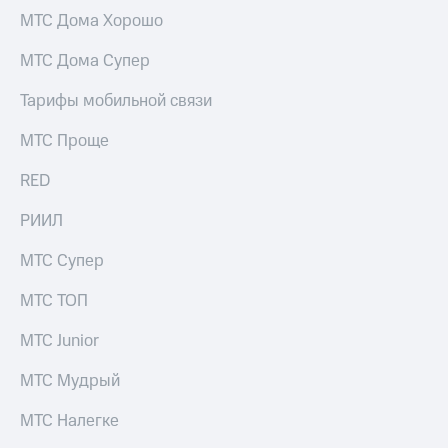
МТС Дома Хорошо
МТС Дома Супер
Тарифы мобильной связи
МТС Проще
RED
РИИЛ
МТС Супер
МТС ТОП
МТС Junior
МТС Мудрый
МТС Налегке