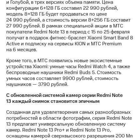
информации
и Голубой, в трех версиях объема памяти. Цена
Информация
конфигурации 6+128 ГБ cоставил 22 990 рублей,
акционерам
модель 8+128 ГБ будет продаваться по цене
Документы
24 990 рублей, а стоимость версии 8+256 ГБ составит
ПАО
27 990 рублей. В рамках специальной акции в МТС
"МТС"
покупатели Redmi Note 13 в период с 15 по 25 февраля
Собрания
получат в подарок фитнес-браслет Xiaomi Smart Band 8
акционеров
Active и подписку на сервисы KION и МТС Premium
Личный
на 6 месяцев.
кабинет
акционера
Кроме того, в МТС появились новые экосистемные
Акционерный
устройства Xiaomi: умные часы Redmi Watch 4, а также
капитал
беспроводные наушники Redmi Buds 5. Стоимость
Контроль
умных часов составляет 9900 рублей, стоимость
и
наушников — 3790 рублей.
аудит
С обновленной системой камер серии Redmi Note
Рынок
13 каждый снимок становится эпичным
акций
Созданная для удовлетворения самых разнообразных
Описание
потребностей в области фотографии, серия Redmi Note
Программа
13 предлагает универсальную обновленную систему
приобретения
камер. Redmi Note 13 Pro+ и Redmi Note 13 Pro,
Порядок
оснащены камерой сверхвысокого разрешения 200 Мп
выкупа