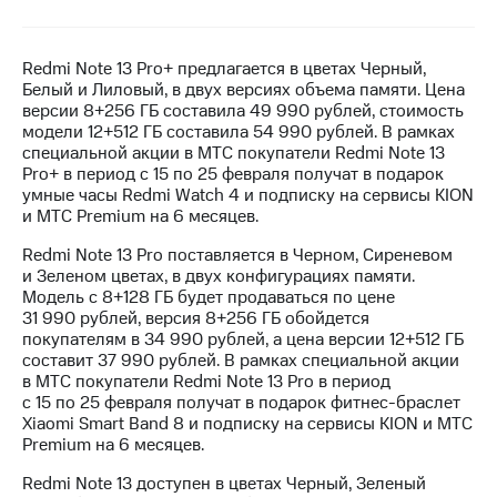
МТС
о технологиях
Redmi Note 13 Pro+ предлагается в цветах Черный,
Белый и Лиловый, в двух версиях объема памяти. Цена
Достижения
версии 8+256 ГБ составила 49 990 рублей, стоимость
модели 12+512 ГБ составила 54 990 рублей. В рамках
Интервью
специальной акции в МТС покупатели Redmi Note 13
Pro+ в период с 15 по 25 февраля получат в подарок
Финансовая
умные часы Redmi Watch 4 и подписку на сервисы KION
отчетность
и МТС Premium на 6 месяцев.
Контакты
Redmi Note 13 Pro поставляется в Черном, Сиреневом
и Зеленом цветах, в двух конфигурациях памяти.
Пригласить
Модель с 8+128 ГБ будет продаваться по цене
спикера
31 990 рублей, версия 8+256 ГБ обойдется
покупателям в 34 990 рублей, а цена версии 12+512 ГБ
м и акционерам
составит 37 990 рублей. В рамках специальной акции
Корпоративное
в МТС покупатели Redmi Note 13 Pro в период
управление
с 15 по 25 февраля получат в подарок фитнес-браслет
Xiaomi Smart Band 8 и подписку на сервисы KION и МТС
Корпоративный
Premium на 6 месяцев.
секретарь
Раскрытие
Redmi Note 13 доступен в цветах Черный, Зеленый