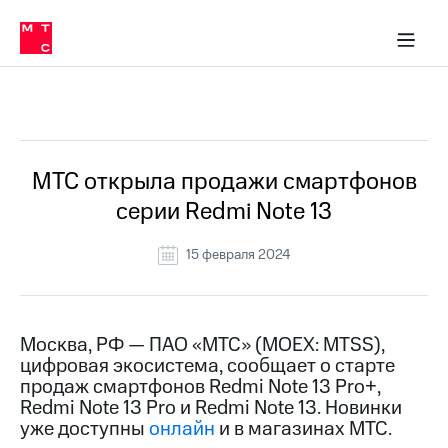
О
сторам и акционерам
Комплаенс и деловая этика
Устойчивое развитие
Медиа-центр
О МТС
О МТС
На главную
компании
О
компании
Стратегия
Стратегия
Все Новости
Карьера
в МТС
Карьера
в МТС
Пресс-
МТС открыла продажи смартфонов
релизы
История
серии Redmi Note 13
компании
МТС
о технологиях
Руководство
15 февраля 2024
региона
Правовая
информация
Москва, РФ — ПАО «МТС» (MOEX: MTSS),
цифровая экосистема, сообщает о старте
Контакты
продаж смартфонов Redmi Note 13 Pro+,
Redmi Note 13 Pro и Redmi Note 13. Новинки
Медиа-центр
Пресс-
уже доступны
онлайн
и в магазинах МТС.
релизы