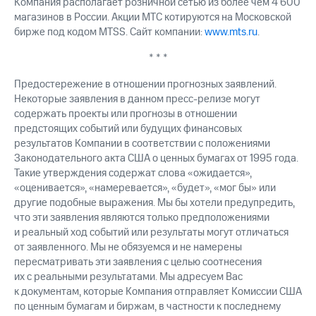
Компания располагает розничной сетью из более чем 4 600
магазинов в России. Акции МТС котируются на Московской
бирже под кодом MTSS. Сайт компании:
www.mts.ru
.
* * *
Предостережение в отношении прогнозных заявлений.
Некоторые заявления в данном пресс-релизе могут
содержать проекты или прогнозы в отношении
предстоящих событий или будущих финансовых
результатов Компании в соответствии с положениями
Законодательного акта США о ценных бумагах от 1995 года.
Такие утверждения содержат слова «ожидается»,
«оценивается», «намеревается», «будет», «мог бы» или
другие подобные выражения. Мы бы хотели предупредить,
что эти заявления являются только предположениями
и реальный ход событий или результаты могут отличаться
от заявленного. Мы не обязуемся и не намерены
пересматривать эти заявления с целью соотнесения
их с реальными результатами. Мы адресуем Вас
к документам, которые Компания отправляет Комиссии США
по ценным бумагам и биржам, в частности к последнему