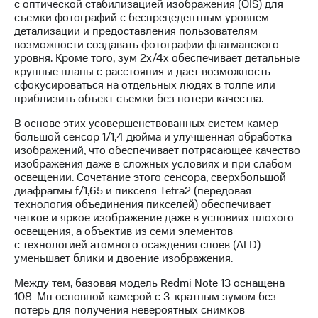
с оптической стабилизацией изображения (OIS) для
акций
съемки фотографий с беспрецедентным уровнем
Дивиденды
детализации и предоставления пользователям
Рынок
возможности создавать фотографии флагманского
облигаций
уровня. Кроме того, зум 2x/4x обеспечивает детальные
крупные планы с расстояния и дает возможность
Описание
сфокусироваться на отдельных людях в толпе или
Еврооблигации-2023
приблизить объект съемки без потери качества.
Уведомление
о
В основе этих усовершенствованных систем камер —
погашении
большой сенсор 1/1,4 дюйма и улучшенная обработка
именных
изображений, что обеспечивает потрясающее качество
облигаций
изображения даже в сложных условиях и при слабом
Другое
освещении. Сочетание этого сенсора, сверхбольшой
диафрагмы f/1,65 и пикселя Tetra2 (передовая
Регистратор
технология объединения пикселей) обеспечивает
Реквизиты
четкое и яркое изображение даже в условиях плохого
Контакты
освещения, а объектив из семи элементов
йчивое развитие
с технологией атомного осаждения слоев (ALD)
и деловая этика
уменьшает блики и двоение изображения.
На главную
Между тем, базовая модель Redmi Note 13 оснащена
108-Мп основной камерой с 3-кратным зумом без
потерь для получения невероятных снимков