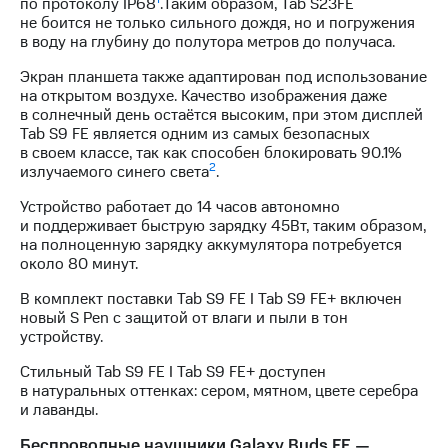
по протоколу IP68
.Таким образом, Tab S23FE
не боится не только сильного дождя, но и погружения
в воду на глубину до полутора метров до получаса.
Экран планшета также адаптирован под использование
на открытом воздухе. Качество изображения даже
в солнечный день остаётся высоким, при этом дисплей
Tab S9 FE является одним из самых безопасных
в своем классе, так как способен блокировать 90.1%
2
излучаемого синего света
.
Устройство работает до 14 часов автономно
и поддерживает быструю зарядку 45Вт, таким образом,
на полноценную зарядку аккумулятора потребуется
около 80 минут.
В комплект поставки Tab S9 FE I Tab S9 FE+ включен
новый S Pen с защитой от влаги и пыли в тон
устройству.
Стильный Tab S9 FE I Tab S9 FE+ доступен
в натуральных оттенках: сером, мятном, цвете серебра
и лаванды.
Беспроводные наушники Galaxy Buds FE —