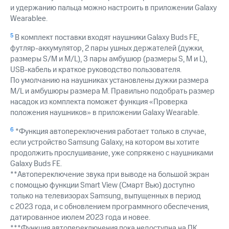
и удержанию пальца можно настроить в приложении Galaxy
Wearablee.
5
В комплект поставки входят наушники Galaxy Buds FE,
футляр-аккумулятор, 2 пары ушных держателей (дужки,
размеры S/M и M/L), 3 пары амбушюр (размеры S, M и L),
USB-кабель и краткое руководство пользователя.
По умолчанию на наушниках установлены дужки размера
M/L и амбушюры размера М. Правильно подобрать размер
насадок из комплекта поможет функция «Проверка
положения наушников» в приложении Galaxy Wearable.
6
*Функция автопереключения работает только в случае,
если устройство Samsung Galaxy, на котором вы хотите
продолжить прослушивание, уже сопряжено с наушниками
Galaxy Buds FE.
**Автопереключение звука при выводе на большой экран
с помощью функции Smart View (Смарт Вью) доступно
только на телевизорах Samsung, выпущенных в период
с 2023 года, и с обновлением программного обеспечения,
датированное июлем 2023 года и новее.
***Функция автопереключения пока недоступна на ПК.