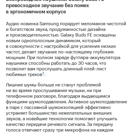
превосходное звучание без помех
в эргономичном корпусе
Аудио новинка Samsung порадует меломанов чистотой
и богатством звука, продуманностью дизайна
и производительностью. Galaxy Buds FE оснащены
новым однополосным динамиком, который
в совокупности с настройкой для усиления низких
частот, делает звучание по-настоящему глубоким
мощным. При полном заряде футляра-аккумулятора
наушники способны работать до 30 часов, что
позволит вам прослушать длинный плей-лист
3
любимых треков
.
Лишние шумы больше не станут проблемой
ни во время прослушивания музыки, ни при
телефонном разговоре, благодаря выдающимся
функциям шумоподавления. Активное шумоподавление
в паре с пассивной шумоизоляцией эффективно
устраняет большинство нежелательных внешних
звуков, а новейшие технологии помогают улучшить
качество передачи речевого сигнала. За передачу
голоса отвечают сразу три микрофона на каждом