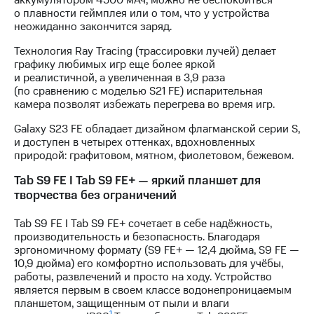
аккумулятором 4500 мАч, можно не беспокоиться
акций
о плавности геймплея или о том, что у устройства
Дивиденды
неожиданно закончится заряд.
Рынок
облигаций
Технология Ray Tracing (трассировки лучей) делает
графику любимых игр еще более яркой
Описание
и реалистичной, а увеличенная в 3,9 раза
Еврооблигации-2023
(по сравнению с моделью S21 FE) испарительная
Уведомление
камера позволят избежать перегрева во время игр.
о
погашении
Galaxy S23 FE обладает дизайном флагманской серии S,
именных
и доступен в четырех оттенках, вдохновленных
облигаций
природой: графитовом, мятном, фиолетовом, бежевом.
Другое
Tab S9 FE I Tab S9 FE+ — яркий планшет для
Регистратор
творчества без ограничений
Реквизиты
Контакты
Tab S9 FE I Tab S9 FE+ сочетает в себе надёжность,
йчивое развитие
производительность и безопасность. Благодаря
и деловая этика
эргономичному формату (S9 FE+ — 12,4 дюйма, S9 FE —
10,9 дюйма) его комфортно использовать для учёбы,
На главную
работы, развлечений и просто на ходу. Устройство
является первым в своем классе водонепроницаемым
планшетом, защищенным от пыли и влаги
1