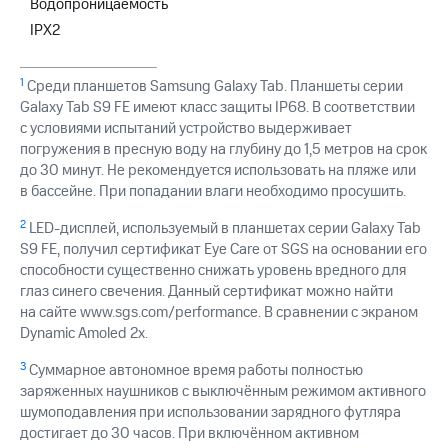
Водопроницаемость
IPX2
1
Среди планшетов Samsung Galaxy Tab. Планшеты серии
Galaxy Tab S9 FE имеют класс защиты IP68. В соответствии
с условиями испытаний устройство выдерживает
погружения в пресную воду на глубину до 1,5 метров на срок
до 30 минут. Не рекомендуется использовать на пляже или
в бассейне. При попадании влаги необходимо просушить.
2
LED-дисплей, используемый в планшетах серии Galaxy Tab
S9 FE, получил сертификат Eye Care от SGS на основании его
способности существенно снижать уровень вредного для
глаз синего свечения. Данный сертификат можно найти
на сайте www.sgs.com/performance. В сравнении с экраном
Dynamic Amoled 2x.
3
Суммарное автономное время работы полностью
заряженных наушников с выключённым режимом активного
шумоподавления при использовании зарядного футляра
достигает до 30 часов. При включённом активном