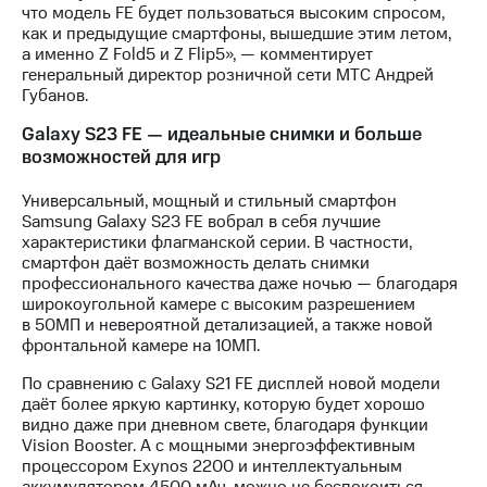
информации
что модель FE будет пользоваться высоким спросом,
Информация
как и предыдущие смартфоны, вышедшие этим летом,
акционерам
а именно Z Fold5 и Z Flip5», — комментирует
Документы
генеральный директор розничной сети МТС Андрей
ПАО
Губанов.
"МТС"
Собрания
Galaxy S23 FE — идеальные снимки и больше
акционеров
возможностей для игр
Личный
кабинет
Универсальный, мощный и стильный смартфон
акционера
Samsung Galaxy S23 FE вобрал в себя лучшие
Акционерный
характеристики флагманской серии. В частности,
капитал
смартфон даёт возможность делать снимки
Контроль
профессионального качества даже ночью — благодаря
и
широкоугольной камере с высоким разрешением
аудит
в 50МП и невероятной детализацией, а также новой
Рынок
фронтальной камере на 10МП.
акций
По сравнению с Galaxy S21 FE дисплей новой модели
Описание
даёт более яркую картинку, которую будет хорошо
Программа
видно даже при дневном свете, благодаря функции
приобретения
Vision Booster. А с мощными энергоэффективным
Порядок
процессором Exynos 2200 и интеллектуальным
выкупа