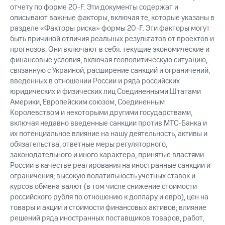
отчету по форме 20-F. Эти документы содержат и
описывают важные факторы, включая те, которые указаны в
разделе «Факторы риска» формы 20-F. Эти факторы могут
быть причиной отличия реальных результатов от проектов и
прогнозов. Они включают в себя: текущие экономические и
финансовые условия, включая геополитическую ситуацию,
связанную с Украиной; расширение санкций и ограничений,
введенных в отношении России и ряда российских
юридических и физических лиц Соединенными Штатами
Америки, Европейским союзом, Соединенным
Королевством и некоторыми другими государствами,
включая недавно введенные санкции против МТС-Банка и
их потенциальное влияние на нашу деятельность, активы и
обязательства; ответные меры регуляторного,
законодательного и иного характера, принятые властями
России в качестве реагирования на иностранные санкции и
ограничения; высокую волатильность учетных ставок и
курсов обмена валют (в том числе снижение стоимости
российского рубля по отношению к доллару и евро), цен на
товары и акции и стоимости финансовых активов; влияние
решений ряда иностранных поставщиков товаров, работ,