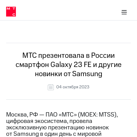
О
сторам и акционерам
Комплаенс и деловая этика
Устойчивое развитие
Медиа-центр
О МТС
О МТС
На главную
компании
О
компании
Стратегия
Стратегия
Все Новости
Карьера
в МТС
Карьера
в МТС
Пресс-
МТС презентовала в России
релизы
История
смартфон Galaxy 23 FE и другие
компании
МТС
новинки от Samsung
о технологиях
Руководство
региона
04 октября 2023
Правовая
информация
Контакты
Москва, РФ — ПАО «МТС» (MOEX: MTSS),
цифровая экосистема, провела
Медиа-центр
эксклюзивную презентацию новинок
Пресс-
от Samsung в один день с мировой
релизы