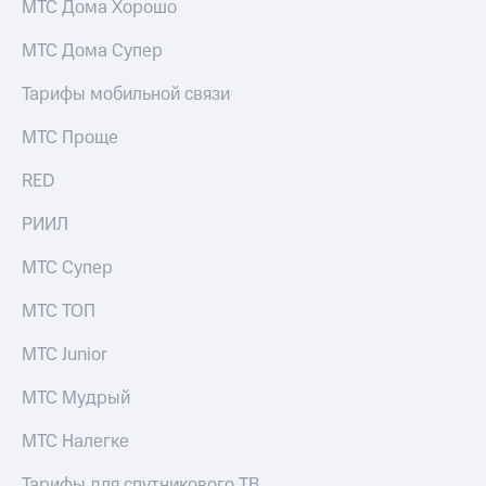
МТС Дома Хорошо
МТС Дома Супер
Тарифы мобильной связи
МТС Проще
RED
РИИЛ
МТС Супер
МТС ТОП
МТС Junior
МТС Мудрый
МТС Налегке
Тарифы для спутникового ТВ