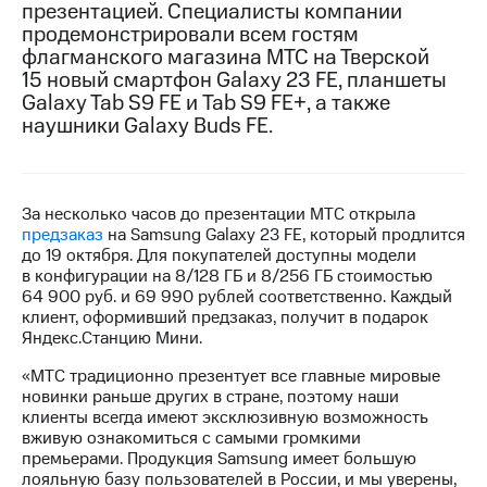
презентацией. Специалисты компании
продемонстрировали всем гостям
МТС
флагманского магазина МТС на Тверской
о технологиях
15 новый смартфон Galaxy 23 FE, планшеты
Достижения
Galaxy Tab S9 FE и Tab S9 FE+, а также
наушники Galaxy Buds FE.
Интервью
Финансовая
отчетность
За несколько часов до презентации МТС открыла
предзаказ
на Samsung Galaxy 23 FE, который продлится
Контакты
до 19 октября. Для покупателей доступны модели
в конфигурации на 8/128 ГБ и 8/256 ГБ стоимостью
Пригласить
64 900 руб. и 69 990 рублей соответственно. Каждый
спикера
клиент, оформивший предзаказ, получит в подарок
Яндекс.Станцию Мини.
м и акционерам
Корпоративное
«МТС традиционно презентует все главные мировые
управление
новинки раньше других в стране, поэтому наши
клиенты всегда имеют эксклюзивную возможность
Корпоративный
вживую ознакомиться с самыми громкими
секретарь
премьерами. Продукция Samsung имеет большую
Раскрытие
лояльную базу пользователей в России, и мы уверены,