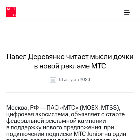
О
сторам и акционерам
Комплаенс и деловая этика
Устойчивое развитие
Медиа-центр
О МТС
О МТС
На главную
компании
О
компании
Стратегия
Стратегия
Все Новости
Карьера
в МТС
Карьера
в МТС
Пресс-
Павел Деревянко читает мысли дочки
релизы
История
в новой рекламе МТС
компании
МТС
о технологиях
Руководство
18 августа 2023
региона
Правовая
информация
Москва, РФ — ПАО «МТС» (MOEX: MTSS),
цифровая экосистема, объявляет о старте
Контакты
федеральной рекламной кампании
в поддержку нового предложения: при
Медиа-центр
Пресс-
подключении подписки МТС Junior на один
релизы