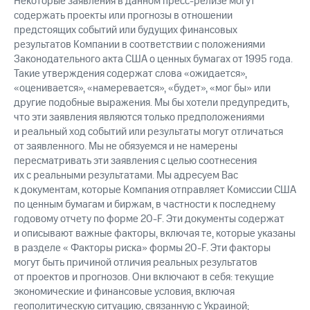
Некоторые заявления в данном пресс-релизе могут
содержать проекты или прогнозы в отношении
предстоящих событий или будущих финансовых
результатов Компании в соответствии с положениями
Законодательного акта США о ценных бумагах от 1995 года.
Такие утверждения содержат слова «ожидается»,
«оценивается», «намеревается», «будет», «мог бы» или
другие подобные выражения. Мы бы хотели предупредить,
что эти заявления являются только предположениями
и реальный ход событий или результаты могут отличаться
от заявленного. Мы не обязуемся и не намерены
пересматривать эти заявления с целью соотнесения
их с реальными результатами. Мы адресуем Вас
к документам, которые Компания отправляет Комиссии США
по ценным бумагам и биржам, в частности к последнему
годовому отчету по форме 20-F. Эти документы содержат
и описывают важные факторы, включая те, которые указаны
в разделе « Факторы риска» формы 20-F. Эти факторы
могут быть причиной отличия реальных результатов
от проектов и прогнозов. Они включают в себя: текущие
экономические и финансовые условия, включая
геополитическую ситуацию, связанную с Украиной;