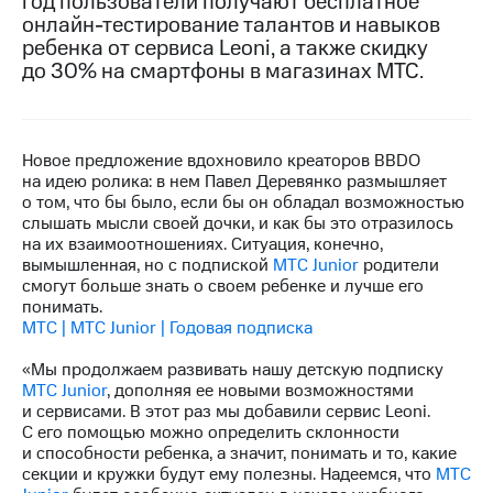
год пользователи получают бесплатное
онлайн-тестирование талантов и навыков
МТС
ребенка от сервиса Leoni, а также скидку
о технологиях
до 30% на смартфоны в магазинах МТС.
Достижения
Интервью
Новое предложение вдохновило креаторов BBDO
на идею ролика: в нем Павел Деревянко размышляет
Финансовая
о том, что бы было, если бы он обладал возможностью
отчетность
слышать мысли своей дочки, и как бы это отразилось
на их взаимоотношениях. Ситуация, конечно,
Контакты
вымышленная, но с подпиской
МТС Junior
родители
смогут больше знать о своем ребенке и лучше его
Пригласить
понимать.
спикера
МТС | MTC Junior | Годовая подписка
м и акционерам
«Мы продолжаем развивать нашу детскую подписку
Корпоративное
МТС Junior
, дополняя ее новыми возможностями
управление
и сервисами. В этот раз мы добавили сервис Leoni.
С его помощью можно определить склонности
Корпоративный
и способности ребенка, а значит, понимать и то, какие
секретарь
секции и кружки будут ему полезны. Надеемся, что
МТС
Раскрытие