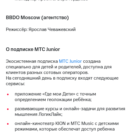
акций
Дивиденды
Рынок
BBDO Moscow (агентство)
облигаций
Режиссёр: Ярослав Чеважевский
Описание
Еврооблигации-2023
Уведомление
о
О подписке МТС Junior
погашении
именных
Экосистемная подписка
МТС Junior
создана
облигаций
специально для детей и родителей, доступна для
Другое
клиентов разных сотовых операторов.
На сегодняшний день в подписку входят следующие
Регистратор
сервисы:
Реквизиты
Контакты
приложение «Где мои Дети» с точным
йчивое развитие
определением геолокации ребёнка;
и деловая этика
развивающие курсы и онлайн-задачи для развития
На главную
мышления ЛогикЛайк;
онлайн-кинотеатр KION и МТС Music с детскими
режимами, которые обеспечат доступ ребенка