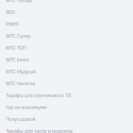
МТС Проще
RED
РИИЛ
МТС Супер
МТС ТОП
МТС Junior
МТС Мудрый
МТС Налегке
Тарифы для спутникового ТВ
Год на максимуме
Полугодовой
Тарифы для часов и модемов