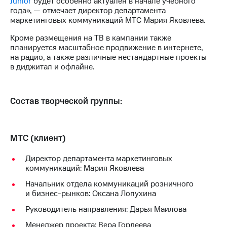
Junior
будет особенно актуален в начале учебного
информации
года», — отмечает директор департамента
Информация
маркетинговых коммуникаций МТС Мария Яковлева.
акционерам
Документы
Кроме размещения на ТВ в кампании также
ПАО
планируется масштабное продвижение в интернете,
"МТС"
на радио, а также различные нестандартные проекты
Собрания
в диджитал и офлайне.
акционеров
Личный
кабинет
акционера
Состав творческой группы:
Акционерный
капитал
Контроль
и
МТС (клиент)
аудит
Рынок
Директор департамента маркетинговых
акций
коммуникаций: Мария Яковлева
Начальник отдела коммуникаций розничного
Описание
и бизнес-рынков: Оксана Лопухина
Программа
приобретения
Руководитель направления: Дарья Маилова
Порядок
выкупа
Менеджер проекта: Вера Гордеева