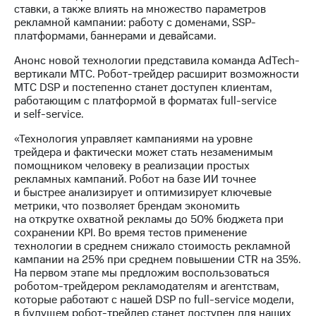
информации
ставки, а также влиять на множество параметров
Информация
рекламной кампании: работу с доменами, SSP-
акционерам
платформами, баннерами и девайсами.
Документы
ПАО
Анонс новой технологии представила команда AdTech-
"МТС"
вертикали МТС. Робот-трейдер расширит возможности
Собрания
МТС DSP и постепенно станет доступен клиентам,
акционеров
работающим с платформой в форматах full-service
Личный
и self-service.
кабинет
акционера
«Технология управляет кампаниями на уровне
Акционерный
трейдера и фактически может стать незаменимым
капитал
помощником человеку в реализации простых
Контроль
рекламных кампаний. Робот на базе ИИ точнее
и
и быстрее анализирует и оптимизирует ключевые
аудит
метрики, что позволяет брендам экономить
Рынок
на открутке охватной рекламы до 50% бюджета при
акций
сохранении KPI. Во время тестов применение
технологии в среднем снижало стоимость рекламной
Описание
кампании на 25% при среднем повышении CTR на 35%.
Программа
На первом этапе мы предложим воспользоваться
приобретения
роботом-трейдером рекламодателям и агентствам,
Порядок
которые работают с нашей DSP по full-service модели,
выкупа
в будущем робот-трейдер станет доступен для наших