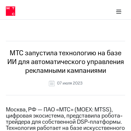
О
сторам и акционерам
Комплаенс и деловая этика
Устойчивое развитие
Медиа-центр
О МТС
О МТС
На главную
компании
О
компании
Стратегия
Стратегия
Все Новости
Карьера
в МТС
Карьера
в МТС
Пресс-
МТС запустила технологию на базе
релизы
История
ИИ для автоматического управления
компании
МТС
рекламными кампаниями
о технологиях
Руководство
региона
07 июля 2023
Правовая
информация
Контакты
Москва, РФ — ПАО «МТС» (MOEX: MTSS),
цифровая экосистема, представила робота-
Медиа-центр
трейдера для собственной DSP-платформы.
Пресс-
Технология работает на базе искусственного
релизы