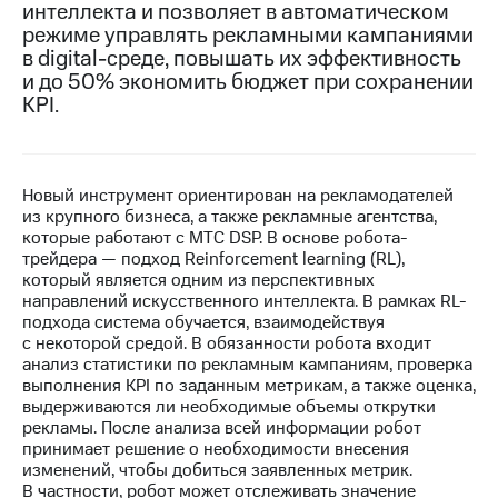
интеллекта и позволяет в автоматическом
режиме управлять рекламными кампаниями
МТС
в digital-среде, повышать их эффективность
о технологиях
и до 50% экономить бюджет при сохранении
Достижения
KPI.
Интервью
Финансовая
Новый инструмент ориентирован на рекламодателей
отчетность
из крупного бизнеса, а также рекламные агентства,
которые работают с МТС DSP. В основе робота-
Контакты
трейдера — подход Reinforcement learning (RL),
который является одним из перспективных
Пригласить
направлений искусственного интеллекта. В рамках RL-
спикера
подхода система обучается, взаимодействуя
с некоторой средой. В обязанности робота входит
м и акционерам
анализ статистики по рекламным кампаниям, проверка
Корпоративное
выполнения KPI по заданным метрикам, а также оценка,
управление
выдерживаются ли необходимые объемы открутки
рекламы. После анализа всей информации робот
Корпоративный
принимает решение о необходимости внесения
секретарь
изменений, чтобы добиться заявленных метрик.
Раскрытие
В частности, робот может отслеживать значение