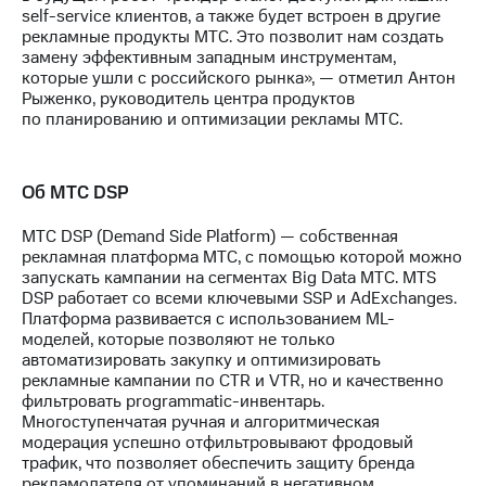
акций
self-service клиентов, а также будет встроен в другие
Дивиденды
рекламные продукты МТС. Это позволит нам создать
Рынок
замену эффективным западным инструментам,
облигаций
которые ушли с российского рынка», — отметил Антон
Рыженко, руководитель центра продуктов
Описание
по планированию и оптимизации рекламы МТС.
Еврооблигации-2023
Уведомление
о
Об МТС DSP
погашении
именных
МТС DSP (Demand Side Platform) — собственная
облигаций
рекламная платформа МТС, с помощью которой можно
Другое
запускать кампании на сегментах Big Data МТС. MTS
DSP работает со всеми ключевыми SSP и AdExchanges.
Регистратор
Платформа развивается с использованием ML-
Реквизиты
моделей, которые позволяют не только
Контакты
автоматизировать закупку и оптимизировать
йчивое развитие
рекламные кампании по CTR и VTR, но и качественно
и деловая этика
фильтровать programmatic-инвентарь.
На главную
Многоступенчатая ручная и алгоритмическая
модерация успешно отфильтровывают фродовый
трафик, что позволяет обеспечить защиту бренда
рекламодателя от упоминаний в негативном