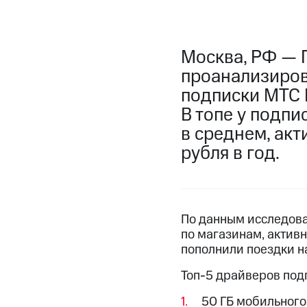
Москва, РФ — 
проанализиров
подписки МТС P
В топе у подпи
в среднем, акт
рубля в год.
По данным исследова
по магазинам, актив
пополнили поездки н
Топ-5 драйверов под
50 ГБ мобильного