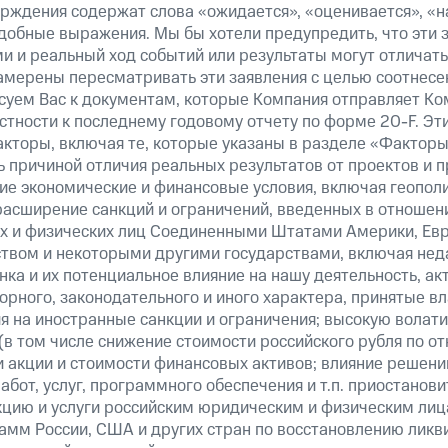
верждения содержат слова «ожидается», «оценивается», «н
добные выражения. Мы бы хотели предупредить, что эти 
 и реальный ход событий или результаты могут отличатьс
амерены пересматривать эти заявления с целью соотнесе
суем Вас к документам, которые Компания отправляет К
стности к последнему годовому отчету по форме 20-F. Э
кторы, включая те, которые указаны в разделе «Факторы
 причиной отличия реальных результатов от проектов и п
щие экономические и финансовые условия, включая геопол
расширение санкций и ограничений, введенных в отношени
х и физических лиц Соединенными Штатами Америки, Ев
вом и некоторыми другими государствами, включая нед
ка и их потенциальное влияние на нашу деятельность, акт
рного, законодательного и иного характера, принятые в
я на иностранные санкции и ограничения; высокую волати
(в том числе снижение стоимости российского рубля по о
 и акции и стоимости финансовых активов; влияние решен
абот, услуг, программного обеспечения и т.п. приостанови
кцию и услуги российским юридическим и физическим лиц
амм России, США и других стран по восстановлению ликв