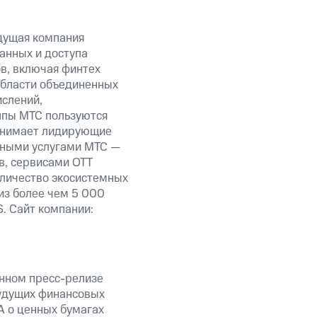
дущая компания
анных и доступа
ов, включая финтех
области объединенных
ислений,
уппы МТС пользуются
занимает лидирующие
нными услугами МТС —
в, сервисами OTT
оличество экосистемных
из более чем 5 000
. Сайт компании:
анном пресс-релизе
будущих финансовых
А о ценных бумагах