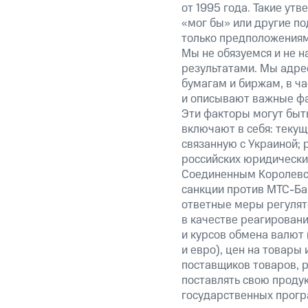
от 1995 года. Такие ут
«мог бы» или другие по
только предположениями
Мы не обязуемся и не н
результатами. Мы адре
бумагам и биржам, в ча
и описывают важные фа
Эти факторы могут быть
включают в себя: теку
связанную с Украиной; 
российских юридически
Соединенным Королевст
санкции против МТС-Бан
ответные меры регулято
в качестве реагировани
и курсов обмена валют 
и евро), цен на товары
поставщиков товаров, р
поставлять свою проду
государственных прогр