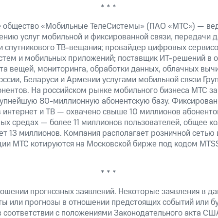
* * *
е общество «Мобильные ТелеСистемы» (ПАО «МТС») — ве
ению услуг мобильной и фиксированной связи, передачи д
 и спутникового ТВ-вещания; провайдер цифровых сервис
истем и мобильных приложений; поставщик ИТ-решений в 
та вещей, мониторинга, обработки данных, облачных выч
оссии, Беларуси и Армении услугами мобильной связи Гр
онентов. На российском рынке мобильного бизнеса МТС 
рупнейшую 80-миллионную абонентскую базу. Фиксирова
 интернет и ТВ — охвачено свыше 10 миллионов абоненто
ных средах — более 11 миллионов пользователей, общее к
т 13 миллионов. Компания располагает розничной сетью 
кции МТС котируются на Московской бирже под кодом MTSS
* * *
ошении прогнозных заявлений. Некоторые заявления в д
ты или прогнозы в отношении предстоящих событий или 
в соответствии с положениями Законодательного акта СШ