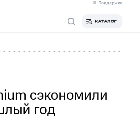
Поддержка
О МТС
я информация
Контакты
КАТАЛОГ
Медиа-центр
кты
Пригласить спикера
Инвесторам и акционерам
ция акционерам
Документы
роль и аудит
Рынок акций
й
Описание
р
Реквизиты
Контакты
Устойчивое развитие
Комплаенс и деловая этика
На главную
mium сэкономили
шлый год