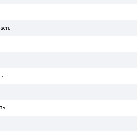
асть
ь
ть