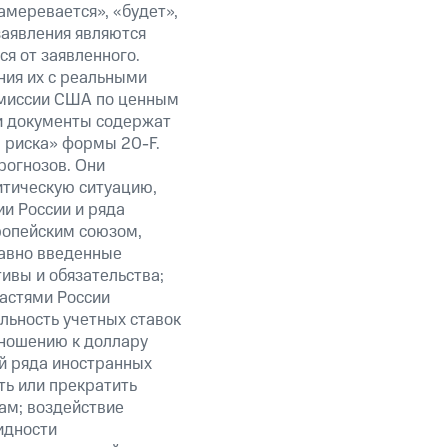
амеревается», «будет»,
заявления являются
я от заявленного.
ния их с реальными
омиссии США по ценным
ти документы содержат
 риска» формы 20-F.
рогнозов. Они
итическую ситуацию,
и России и ряда
ропейским союзом,
авно введенные
ивы и обязательства;
ластями России
льность учетных ставок
тношению к доллару
ий ряда иностранных
ть или прекратить
ам; воздействие
идности