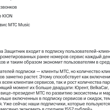
-звонков
р KION
вис МТС Music
а Защитник входит в подписку пользователей-клиен
рометированных ранее номеров сервис каждый ден
в и таким образом экономит пользователям в средн
ателей подписки — клиенты МТС, но количество кли
в заметно растет. Этому способствует как включени
 всем клиентам сервисов, так и рост количества па
ящий момент их больше двадцати: Юрент, BelkaCar,
т вице-президент МТС по развитию экосистемы и ма
ольше включенных в подписку сервисов и скидок, те
я. Уже сейчас наши подписчики, которые пользуютс
емесячно экономить в среднем 1557 рублей».