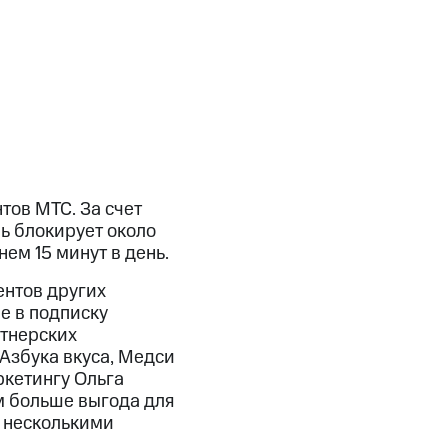
тов МТС. За счет
ь блокирует около
ем 15 минут в день.
ентов других
е в подписку
ртнерских
 Азбука вкуса, Медси
ркетингу Ольга
м больше выгода для
я несколькими