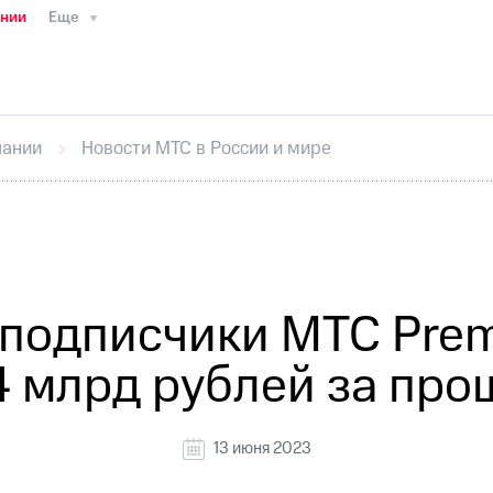
ании
Еще
ТС
Пресс-релизы
МТС о технологиях
ТС
История компании
Руководство региона
Правова
стижения
Интервью
Финансовая отчетность
Конта
пании
Новости МТС в России и мире
тивный секретарь
Раскрытие информации
Информа
ный кабинет акционера
Акционерный капитал
Конт
Порядок выкупа акций
Дивиденды
Рынок облигаци
 погашении именных облигаций
Другое
Регистрато
 подписчики МТС Pre
4 млрд рублей за про
13 июня 2023