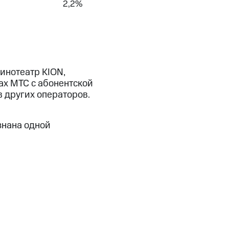
2,2%
кинотеатр KION,
ах МТС с абонентской
в других операторов.
изнана одной