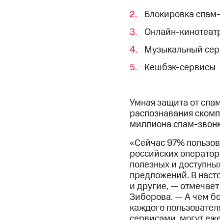
Блокировка спам
Онлайн-кинотеат
Музыкальный сер
Кешбэк-сервисы
Умная защита от спам
распознавания скомп
миллиона спам-звонко
«Сейчас 97% пользов
российских операторо
полезных и доступных
предложений. В насто
и другие, — отмечае
Зиборова. — А чем б
каждого пользовател
сервисами, могут еж