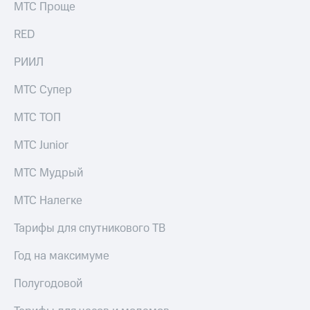
МТС Проще
RED
РИИЛ
МТС Супер
МТС ТОП
МТС Junior
МТС Мудрый
МТС Налегке
Тарифы для спутникового ТВ
Год на максимуме
Полугодовой