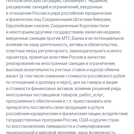
геополитическую ситуацию, связанную с Украиной;
расширение санкций и ограничений, введенных
в отношении России и ряда российских юридических
и физических лиц Соединенными Штатами Америки,
Европейским союзом, Соединенным Королевством
и некоторыми другими государствами, включая недавно
введенные санкции против МТС-Банка и их потенциальное
влияние на нашу деятельность, активы и обязательства;
ответные меры регуляторного, законодательного и иного
характера, принятые властями России в качестве
реагирования на иностранные санкции и ограничения;
высокую волатильность учетных ставок и курсов обмена
валют (в том числе снижение стоимости российского рубля
по отношению к доллару и евро), цен на товары и акции
и стоимости финансовых активов; влияние решений ряда
иностранных поставщиков товаров, работ, услуг,
программного обеспечения и т.п. приостановить или
прекратить поставлять свою продукцию и услуги
российским юридическим и физическим лицам; воздействие
государственных программ России, США и других стран
по восстановлению ликвидности и стимулированию
национальной и мировой экономик; нашу возможность