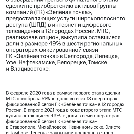
сделки по приобретению активов Группы
МТС
компаний (ГК) «Зелёная точка»,
о технологиях
предоставляющих услуги широкополосного
доступа (ШПД) в интернет и цифрового
Достижения
телевидения в 12 городах России. МТС,
реализовав опцион, выкупила оставшиеся
Интервью
доли в размере 49% в шести региональных
операторах фиксированной связи
Финансовая
отчетность
ГК «Зелёная точка» в Белгороде, Липецке,
Уфе, Нефтекамске, Белорецке, Томске
Контакты
и Владивостоке.
Пригласить
спикера
В феврале 2020 года в рамках первого этапа сделки
м и акционерам
МТС приобрела 51%-ю долю во всех 13 операторах
Корпоративное
фиксированной связи ГК «Зелёная точка» в 12 городах
управление
России. В апреле 2021 года в ходе второго этапа МТС
купила остающиеся 49%-е доли в семи операторах
Корпоративный
фиксированной связи ГК «Зелёная точка»
секретарь
в Ставрополе, Михайловске, Невинномысске, Элисте
Раскрытие
и Тамбове. Теперь с закрытием последнего этапа