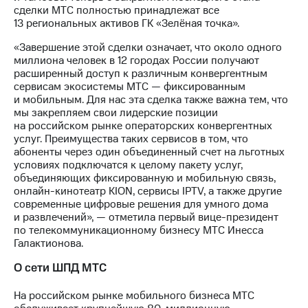
информации
сделки МТС полностью принадлежат все
Информация
13 региональных активов ГК «Зелёная точка».
акционерам
Документы
«Завершение этой сделки означает, что около одного
ПАО
миллиона человек в 12 городах России получают
"МТС"
расширенный доступ к различным конвергентным
Собрания
сервисам экосистемы МТС — фиксированным
акционеров
и мобильным. Для нас эта сделка также важна тем, что
Личный
мы закрепляем свои лидерские позиции
кабинет
на российском рынке операторских конвергентных
акционера
услуг. Преимущества таких сервисов в том, что
Акционерный
абоненты через один объединенный счет на льготных
капитал
условиях подключатся к целому пакету услуг,
Контроль
объединяющих фиксированную и мобильную связь,
и
онлайн-кинотеатр KION, сервисы IPTV, а также другие
аудит
современные цифровые решения для умного дома
Рынок
и развлечений», — отметила первый вице-президент
акций
по телекоммуникационному бизнесу МТС Инесса
Галактионова.
Описание
Программа
О сети ШПД МТС
приобретения
Порядок
На российском рынке мобильного бизнеса МТС
выкупа