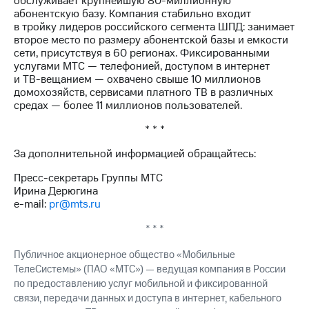
обслуживает крупнейшую 80-миллионную
акций
абонентскую базу. Компания стабильно входит
Дивиденды
в тройку лидеров российского сегмента ШПД: занимает
Рынок
второе место по размеру абонентской базы и емкости
облигаций
сети, присутствуя в 60 регионах. Фиксированными
услугами МТС — телефонией, доступом в интернет
Описание
и ТВ-вещанием — охвачено свыше 10 миллионов
Еврооблигации-2023
домохозяйств, сервисами платного ТВ в различных
Уведомление
средах — более 11 миллионов пользователей.
о
погашении
* * *
именных
облигаций
За дополнительной информацией обращайтесь:
Другое
Пресс-секретарь Группы МТС
Ирина Дерюгина
Регистратор
e-mail:
pr@mts.ru
Реквизиты
Контакты
* * *
йчивое развитие
и деловая этика
Публичное акционерное общество «Мобильные
На главную
ТелеСистемы» (ПАО «МТС») — ведущая компания в России
по предоставлению услуг мобильной и фиксированной
связи, передачи данных и доступа в интернет, кабельного