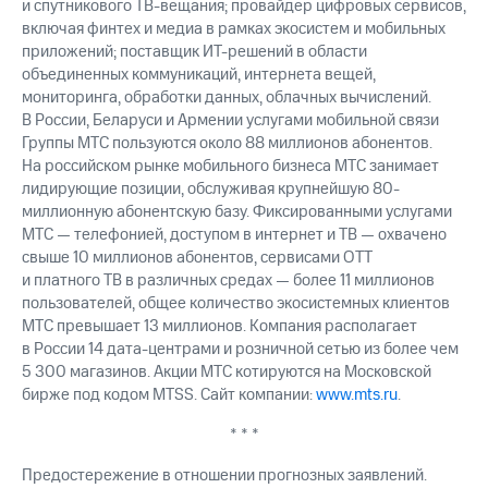
и спутникового ТВ-вещания; провайдер цифровых сервисов,
включая финтех и медиа в рамках экосистем и мобильных
приложений; поставщик ИТ-решений в области
объединенных коммуникаций, интернета вещей,
мониторинга, обработки данных, облачных вычислений.
В России, Беларуси и Армении услугами мобильной связи
Группы МТС пользуются около 88 миллионов абонентов.
На российском рынке мобильного бизнеса МТС занимает
лидирующие позиции, обслуживая крупнейшую 80-
миллионную абонентскую базу. Фиксированными услугами
МТС — телефонией, доступом в интернет и ТВ — охвачено
свыше 10 миллионов абонентов, сервисами OTT
и платного ТВ в различных средах — более 11 миллионов
пользователей, общее количество экосистемных клиентов
МТС превышает 13 миллионов. Компания располагает
в России 14 дата-центрами и розничной сетью из более чем
5 300 магазинов. Акции МТС котируются на Московской
бирже под кодом MTSS. Сайт компании:
www.mts.ru
.
* * *
Предостережение в отношении прогнозных заявлений.