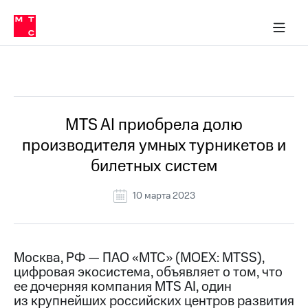
О
сторам и акционерам
Комплаенс и деловая этика
Устойчивое развитие
Медиа-центр
О МТС
О МТС
На главную
компании
О
компании
Стратегия
Стратегия
Все Новости
Карьера
в МТС
Карьера
в МТС
Пресс-
MTS AI приобрела долю
релизы
История
производителя умных турникетов и
компании
МТС
билетных систем
о технологиях
Руководство
региона
10 марта 2023
Правовая
информация
Контакты
Москва, РФ — ПАО «МТС» (MOEX: MTSS),
цифровая экосистема, объявляет о том, что
Медиа-центр
ее дочерняя компания MTS AI, один
Пресс-
из крупнейших российских центров развития
релизы