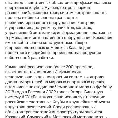
информации
систем для спортивных объектов и профессиональных
Информация
спортивных клубов, музеев, театров, парков
акционерам
развлечений, экспоцентров; систем контроля оплаты
Документы
проезда в общественном транспорте;
ПАО
специализированного оборудования контроля
"МТС"
и управления доступом: турникетов, калиток,
Собрания
управляющей автоматики; информационно-платежных
акционеров
терминалов и интерактивного оборудования. Компания
Личный
имеет собственное конструкторское бюро
кабинет
и производственных комплекс в Казани для
акционера
проектного и серийного производства продукции
Акционерный
собственной разработки.
капитал
Контроль
Компанией реализовано более 200 проектов,
и
в частности, технологии «Инфоматики»
аудит
использовались для построения системы контроля
Рынок
доступом зрителей на мировых спортивных аренах,
акций
в том числе на стадионах Чемпионата мира по футболу
2018 года в России и 2022 года в Катаре. Билетную
Описание
систему АСУ «Лента» успешно используют ведущие
Программа
российские спортивные Клубы и крупнейшие объекты
приобретения
индустрии развлечений. Среди реализованных
Порядок
объектов транспортной инфраструктуры значится
выкупа
Казанский, Самарский и Московский метрополитены.