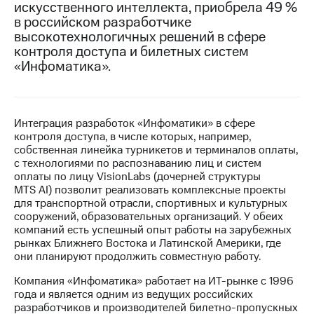
искусственного интеллекта, приобрела 49 %
в российском разработчике
МТС
высокотехнологичных решений в сфере
о технологиях
контроля доступа и билетных систем
Достижения
«Инфоматика».
Интервью
Финансовая
Интеграция разработок «Инфоматики» в сфере
отчетность
контроля доступа, в числе которых, например,
собственная линейка турникетов и терминалов оплаты,
Контакты
с технологиями по распознаванию лиц и систем
оплаты по лицу VisionLabs (дочерней структуры
Пригласить
MTS AI) позволит реализовать комплексные проекты
спикера
для транспортной отрасли, спортивных и культурных
сооружений, образовательных организаций. У обеих
м и акционерам
компаний есть успешный опыт работы на зарубежных
Корпоративное
рынках Ближнего Востока и Латинской Америки, где
управление
они планируют продолжить совместную работу.
Корпоративный
Компания «Инфоматика» работает на ИТ-рынке с 1996
секретарь
года и является одним из ведущих российских
Раскрытие
разработчиков и производителей билетно-пропускных