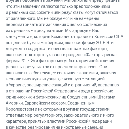
другие подобные выражения. Мы бы хотели предупредить,
что эти заявления являются только предположениями
и реальный ход событий или результаты могут отличаться
от заявленного. Мы не обязуемся и не намерены
пересматривать эти заявления с целью соотнесения
их с реальными результатами. Мы адресуем Вас
к документам, которые Компания отправляет Комиссии США
по ценным бумагам и биржам, включая форму 20-F. Эти
документы содержат и описывают важные факторы,
включая те, которые указаны в разделе «Факторы риска»
формы 20-F. Эти факторы могут быть причиной отличия
реальных результатов от проектов и прогнозов. Они
включают в себя: текущее состояние экономики, включая
геополитическую ситуацию, связанную с ситуацией
в Украине; расширение санкций и ограничений, введенных
в отношении Российской Федерации и ряда российских
юридических и физических лиц Соединенными Штатами
Америки, Европейским союзом, Соединенным
Королевством и некоторыми другими государствами;
ответных мер регуляторного, законодательного и иного
характера, принятых властями Российской Федерации
в качестве реагирования на иностранные санкции