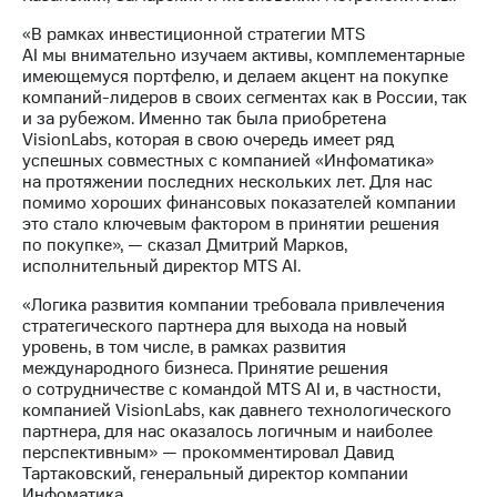
акций
Дивиденды
«В рамках инвестиционной стратегии MTS
Рынок
AI мы внимательно изучаем активы, комплементарные
облигаций
имеющемуся портфелю, и делаем акцент на покупке
компаний-лидеров в своих сегментах как в России, так
Описание
и за рубежом. Именно так была приобретена
Еврооблигации-2023
VisionLabs, которая в свою очередь имеет ряд
Уведомление
успешных совместных с компанией «Инфоматика»
о
на протяжении последних нескольких лет. Для нас
погашении
помимо хороших финансовых показателей компании
именных
это стало ключевым фактором в принятии решения
облигаций
по покупке», — сказал Дмитрий Марков,
Другое
исполнительный директор MTS AI.
«Логика развития компании требовала привлечения
Регистратор
стратегического партнера для выхода на новый
Реквизиты
уровень, в том числе, в рамках развития
Контакты
международного бизнеса. Принятие решения
йчивое развитие
о сотрудничестве с командой MTS AI и, в частности,
и деловая этика
компанией VisionLabs, как давнего технологического
На главную
партнера, для нас оказалось логичным и наиболее
перспективным» — прокомментировал Давид
Тартаковский, генеральный директор компании
Инфоматика.