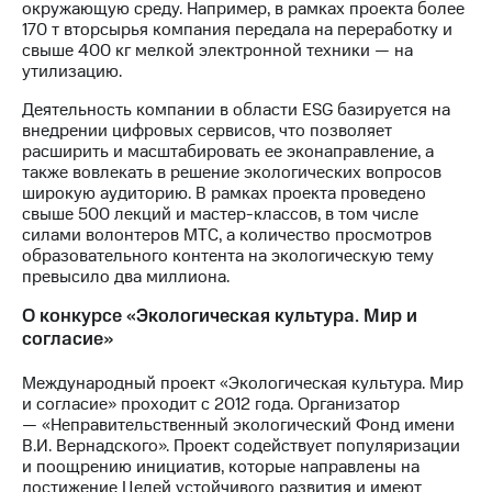
информации
окружающую среду. Например, в рамках проекта более
Информация
170 т вторсырья компания передала на переработку и
акционерам
свыше 400 кг мелкой электронной техники — на
Документы
утилизацию.
ПАО
"МТС"
Деятельность компании в области ESG базируется на
Собрания
внедрении цифровых сервисов, что позволяет
акционеров
расширить и масштабировать ее эконаправление, а
Личный
также вовлекать в решение экологических вопросов
кабинет
широкую аудиторию. В рамках проекта проведено
акционера
свыше 500 лекций и мастер-классов, в том числе
Акционерный
силами волонтеров МТС, а количество просмотров
капитал
образовательного контента на экологическую тему
Контроль
превысило два миллиона.
и
О конкурсе «Экологическая культура. Мир и
аудит
Рынок
согласие»
акций
Международный проект «Экологическая культура. Мир
Описание
и согласие» проходит с 2012 года. Организатор
Программа
— «Неправительственный экологический Фонд имени
приобретения
В.И. Вернадского». Проект содействует популяризации
Порядок
и поощрению инициатив, которые направлены на
выкупа
достижение Целей устойчивого развития и имеют