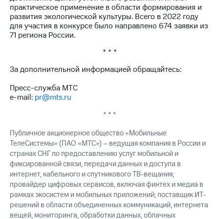
акций
практическое применение в области формирования и
Дивиденды
развития экологической культуры. Всего в 2022 году
Рынок
для участия в конкурсе было направлено 674 заявки из
облигаций
71 региона России.
Описание
* * *
Еврооблигации-2023
За дополнительной информацией обращайтесь:
Уведомление
о
Пресс-служба МТС
погашении
e-mail:
pr@mts.ru
именных
облигаций
* * *
Другое
Публичное акционерное общество «Мобильные
Регистратор
ТелеСистемы» (ПАО «МТС») – ведущая компания в России и
Реквизиты
странах СНГ по предоставлению услуг мобильной и
Контакты
фиксированной связи, передачи данных и доступа в
йчивое развитие
и деловая этика
интернет, кабельного и спутникового ТВ-вещания;
На главную
провайдер цифровых сервисов, включая финтех и медиа в
рамках экосистем и мобильных приложений; поставщик ИТ-
решений в области объединенных коммуникаций, интернета
вещей, мониторинга, обработки данных, облачных