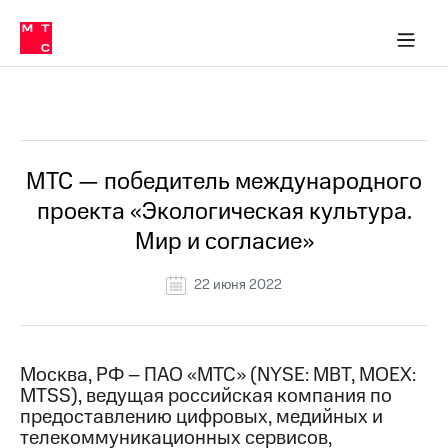
О
сторам и акционерам
Комплаенс и деловая этика
Устойчивое развитие
Медиа-центр
О МТС
О МТС
На главную
компании
О
компании
Стратегия
Стратегия
Все Новости
Карьера
в МТС
Карьера
в МТС
Пресс-
МТС — победитель международного
релизы
История
проекта «Экологическая культура.
компании
МТС
Мир и согласие»
о технологиях
Руководство
региона
22 июня 2022
Правовая
информация
Контакты
Москва, РФ – ПАО «МТС» (NYSE: MBT, MOEX:
MTSS), ведущая российская компания по
Медиа-центр
предоставлению цифровых, медийных и
Пресс-
телекоммуникационных сервисов,
релизы