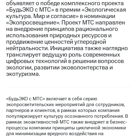
объявляет о победе комплексного проекта
«БудьЭКО с МТС» в премии «Экологическая
МТС
культура. Мир и согласие» в номинации
о технологиях
«Экопросвещение». Проект МТС направлен
Достижения
на внедрение принципов рационального
использования природных ресурсов и
Интервью
продвижение ценностей углеродной
нейтральности. Инициатива также наглядно
Финансовая
транслирует ведущую роль современных
отчетность
цифровых технологий в решении вопросов
экологии, развитии эковолонтерства и
Контакты
экотуризма.
Пригласить
спикера
м и акционерам
«БудьЭКО с МТС» включает в себя серию
Корпоративное
экопросветительских мероприятий для сотрудников,
управление
партнеров и клиентов, в рамках которых компания
популяризирует культуру осознанного потребления. В
Корпоративный
рамках экоактивностей МТС также внедряет в бизнес-
секретарь
процессы компании принципы цикличной экономики
Раскрытие
для минимизации вредного воздействия на