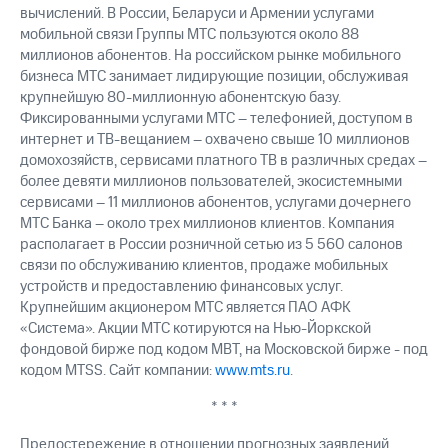
вычислений. В России, Беларуси и Армении услугами
мобильной связи Группы МТС пользуются около 88
миллионов абонентов. На российском рынке мобильного
бизнеса МТС занимает лидирующие позиции, обслуживая
крупнейшую 80-миллионную абонентскую базу.
Фиксированными услугами МТС – телефонией, доступом в
интернет и ТВ-вещанием – охвачено свыше 10 миллионов
домохозяйств, сервисами платного ТВ в различных средах –
более девяти миллионов пользователей, экосистемными
сервисами – 11 миллионов абонентов, услугами дочернего
МТС Банка – около трех миллионов клиентов. Компания
располагает в России розничной сетью из 5 560 салонов
связи по обслуживанию клиентов, продаже мобильных
устройств и предоставлению финансовых услуг.
Крупнейшим акционером МТС является ПАО АФК
«Система». Акции МТС котируются на Нью-Йоркской
фондовой бирже под кодом MBT, на Московской бирже - под
кодом MTSS. Сайт компании:
www.mts.ru
.
* * *
Предостережение в отношении прогнозных заявлений.