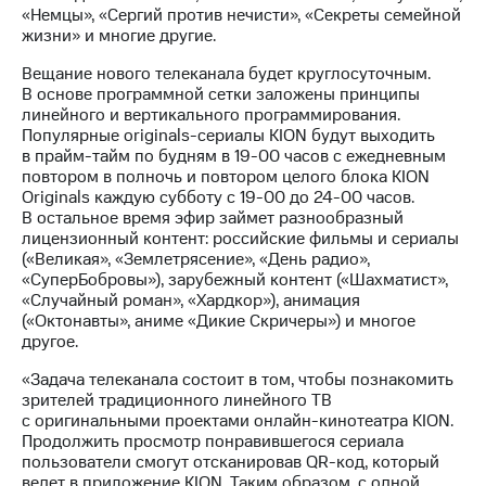
информации
«Немцы», «Сергий против нечисти», «Секреты семейной
Информация
жизни» и многие другие.
акционерам
Документы
Вещание нового телеканала будет круглосуточным.
ПАО
В основе программной сетки заложены принципы
"МТС"
линейного и вертикального программирования.
Собрания
Популярные originals-сериалы KION будут выходить
акционеров
в прайм-тайм по будням в 19-00 часов с ежедневным
Личный
повтором в полночь и повтором целого блока KION
кабинет
Originals каждую субботу с 19-00 до 24-00 часов.
акционера
В остальное время эфир займет разнообразный
Акционерный
лицензионный контент: российские фильмы и сериалы
капитал
(«Великая», «Землетрясение», «День радио»,
Контроль
«СуперБобровы»), зарубежный контент («Шахматист»,
и
«Случайный роман», «Хардкор»), анимация
аудит
(«Октонавты», аниме «Дикие Скричеры») и многое
Рынок
другое.
акций
«Задача телеканала состоит в том, чтобы познакомить
Описание
зрителей традиционного линейного ТВ
Программа
с оригинальными проектами онлайн-кинотеатра KION.
приобретения
Продолжить просмотр понравившегося сериала
Порядок
пользователи смогут отсканировав QR-код, который
выкупа
ведет в приложение KION. Таким образом, с одной