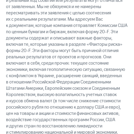
и реальный ход событий или результаты могут отличаться
от заявленных. Мы не обязуемся и не намерены
пересматривать эти заявления с целью соотнесения
их с реальными результатами. Мы адресуем Вас
к документам, которые компания отправляет Комиссии США
по ценным бумагам и биржам, включая форму 20-F. Эти
документы содержат и описывают важные факторы,
включая те, которые указаны в разделе «Факторы риска»
формы 20-F. Эти факторы могут быть причиной отличия
реальных результатов от проектов и прогнозов. Они
включают в себя, среди прочих: текущее состояние
экономики, включая геополитическую ситуацию, связанную
с конфликтом в Украине, расширение санкций, введенных
в отношении Российской Федерации Соединенными
Штатами Америки, Европейским союзом и Соединенным
Королевством, высокую волатильность учетных ставок
и курсов обмена валют (в том числе снижение стоимости
российского рубля по отношению к доллару США и евро),
цен на товары и акции и стоимости финансовых активов;
воздействие государственных программ России, США
и других стран по восстановлению ликвидности
и стимулированию национальной и мировой экономики,