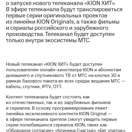
о запуске нового телеканала «KION ХИТ».
В эфире телеканала будут транслироваться
МТС
первые серии оригинальных проектов
о технологиях
из линейки KION Originals, а также фильмы
Достижения
и сериалы российского и зарубежного
производства. Телеканал будет доступен
Интервью
только внутри экосистемы МТС.
Финансовая
отчетность
Новый телеканал «KION ХИТ» будет доступен
Контакты
пользователям онлайн-кинотеатра KION и абонентам
домашнего и спутникового ТВ от МТС на кнопке 30 в
Пригласить
рамках базового пакета во всех средах вещания МТС —
спикера
кабель, спутник, IPTV, OTT.
м и акционерам
Контент телеканала будет состоять как
Корпоративное
из отечественных, так и из зарубежных фильмов
управление
и сериалов. В основу программирования ляжет
линейка эксклюзивного контента KION Original —
Корпоративный
в эфире телеканала зрители смогут увидеть первые
секретарь
серии полюбившихся сериалов KION, таких как
Раскрытие
«Обоюдное согласие», «Клиника Счастья», «Бег улиток»,