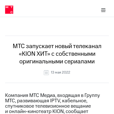
О
сторам и акционерам
Комплаенс и деловая этика
Устойчивое развитие
Медиа-центр
О МТС
О МТС
На главную
компании
О
компании
Стратегия
Стратегия
Все Новости
Карьера
в МТС
Карьера
в МТС
Пресс-
МТС запускает новый телеканал
релизы
История
«KION ХИТ» с собственными
компании
МТС
оригинальными сериалами
о технологиях
Руководство
региона
13 мая 2022
Правовая
информация
Контакты
Компания МТС Медиа, входящая в Группу
МТС, развивающая IPTV, кабельное,
Медиа-центр
спутниковое телевизионное вещание
Пресс-
и онлайн-кинотеатр KION, сообщает
релизы