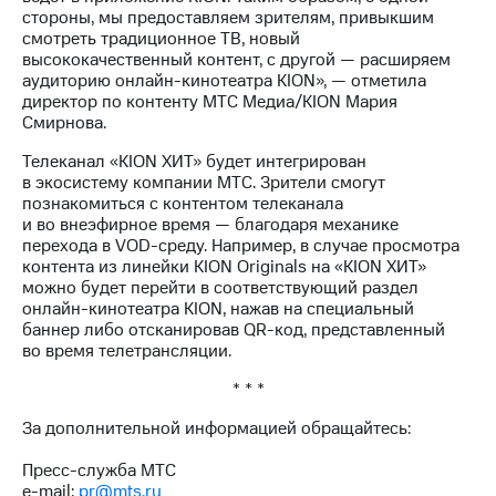
акций
стороны, мы предоставляем зрителям, привыкшим
Дивиденды
смотреть традиционное ТВ, новый
Рынок
высококачественный контент, с другой — расширяем
облигаций
аудиторию онлайн-кинотеатра KION», — отметила
директор по контенту МТС Медиа/KION Мария
Описание
Смирнова.
Еврооблигации-2023
Уведомление
Телеканал «KION ХИТ» будет интегрирован
о
в экосистему компании МТС. Зрители смогут
погашении
познакомиться с контентом телеканала
именных
и во внеэфирное время — благодаря механике
облигаций
перехода в VOD-среду. Например, в случае просмотра
Другое
контента из линейки KION Originals на «KION ХИТ»
можно будет перейти в соответствующий раздел
Регистратор
онлайн-кинотеатра KION, нажав на специальный
Реквизиты
баннер либо отсканировав QR-код, представленный
Контакты
во время телетрансляции.
йчивое развитие
* * *
и деловая этика
На главную
За дополнительной информацией обращайтесь:
Пресс-служба МТС
e-mail:
pr@mts.ru