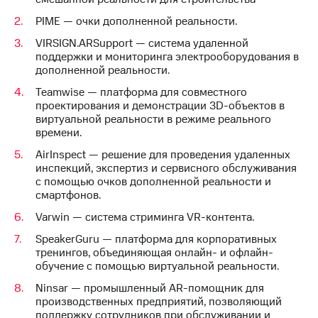
акций
PIME — очки дополненной реальности.
Дивиденды
Рынок
VIRSIGN.ARSupport — система удаленной
облигаций
поддержки и мониторинга электрооборудования в
дополненной реальности.
Описание
Еврооблигации-2023
Teamwise — платформа для совместного
Уведомление
проектирования и демонстрации 3D-объектов в
о
виртуальной реальности в режиме реального
погашении
времени.
именных
AirInspect — решение для проведения удаленных
облигаций
инспекций, экспертиз и сервисного обслуживания
Другое
с помощью очков дополненной реальности и
смартфонов.
Регистратор
Реквизиты
Varwin — система стриминга VR-контента.
Контакты
йчивое развитие
SpeakerGuru — платформа для корпоративных
тренингов, объединяющая онлайн- и офлайн-
и деловая этика
обучение с помощью виртуальной реальности.
На главную
Ninsar — промышленный AR-помощник для
производственных предприятий, позволяющий
поддержку сотрудников при обслуживании и