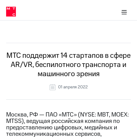
О
сторам и акционерам
Комплаенс и деловая этика
Устойчивое развитие
Медиа-центр
О МТС
О МТС
На главную
компании
О
компании
Стратегия
Стратегия
Все Новости
Карьера
в МТС
Карьера
в МТС
Пресс-
МТС поддержит 14 стартапов в сфере
релизы
История
AR/VR, беспилотного транспорта и
компании
МТС
машинного зрения
о технологиях
Руководство
региона
01 апреля 2022
Правовая
информация
Контакты
Москва, РФ — ПАО «МТС» (NYSE: MBT, MOEX:
MTSS), ведущая российская компания по
Медиа-центр
предоставлению цифровых, медийных и
Пресс-
телекоммуникационных сервисов,
релизы