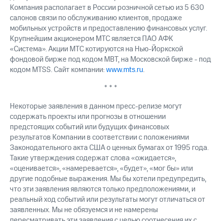
Компания располагает в России розничной сетью из 5 630
салонов связи по обслуживанию клиентов, продаже
мобильных устройств и предоставлению финансовых услуг.
Крупнейшим акционером МТС является ПАО АФК
«Система». Акции МТС котируются на Нью-Йоркской
фондовой бирже под кодом MBT, на Московской бирже - под
кодом MTSS. Сайт компании:
www.mts.ru
.
* * *
Некоторые заявления в данном пресс-релизе могут
содержать проекты или прогнозы в отношении
предстоящих событий или будущих финансовых
результатов Компании в соответствии с положениями
Законодательного акта США о ценных бумагах от 1995 года.
Такие утверждения содержат слова «ожидается»,
«оценивается», «намеревается», «будет», «мог бы» или
другие подобные выражения. Мы бы хотели предупредить,
что эти заявления являются только предположениями, и
реальный ход событий или результаты могут отличаться от
заявленных. Мы не обязуемся и не намерены
пересматривать эти заявления с целью соотнесения их с