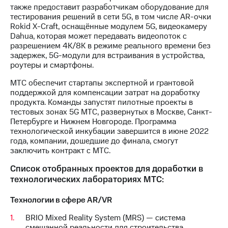
информации
также предоставит разработчикам оборудование для
Информация
тестирования решений в сети 5G, в том числе AR-очки
акционерам
Rokid X-Craft, оснащённые модулем 5G, видеокамеру
Документы
Dahua, которая может передавать видеопоток с
ПАО
разрешением 4K/8K в режиме реального времени без
"МТС"
задержек, 5G-модули для встраивания в устройства,
Собрания
роутеры и смартфоны.
акционеров
Личный
МТС обеспечит стартапы экспертной и грантовой
кабинет
поддержкой для компенсации затрат на доработку
акционера
продукта. Команды запустят пилотные проекты в
Акционерный
тестовых зонах 5G МТС, развернутых в Москве, Санкт-
капитал
Петербурге и Нижнем Новгороде. Программа
Контроль
технологической инкубации завершится в июне 2022
и
года, компании, дошедшие до финала, смогут
аудит
заключить контракт с МТС.
Рынок
акций
Список отобранных проектов для доработки в
технологических лабораториях МТС:
Описание
Программа
Технологии в сфере AR/VR
приобретения
Порядок
BRIO Mixed Reality System (MRS) — система
выкупа
смешанной реальности для строительства