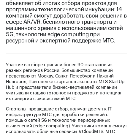
объявляет об итогах отбора проектов для
программы технологической инкубации: 14
МТС
компаний смогут доработать свои решения в
о технологиях
сфере AR/VR, беспилотного транспорта и
Достижения
машинного зрения с использованием сетей
5G, технологии edge computing при
Интервью
ресурсной и экспертной поддержке МТС.
Финансовая
отчетность
Участие в отборе приняли более 90 стартапов из
Контакты
разных регионов России. Большинство компаний
представляют Москву, Санкт-Петербург и Нижний
Пригласить
Новгород. При оценке стартапов эксперты MTS StartUp
спикера
Hub и представители бизнес-вертикалей компании
учитывали стадию готовности продуктов и потенциал
м и акционерам
их синергии с экосистемой МТС.
Корпоративное
управление
Стартапы, прошедшие отбор, получат доступ к IT-
инфраструктуре МТС для доработки решений с
Корпоративный
помощью сетей 5G и технологии периферийных
секретарь
вычислений (edge computing). Участники команд смогут
Раскрытие
использовать облачные сервисы #CloudMTS. МТС