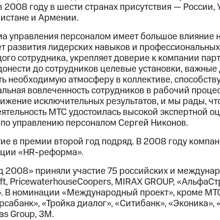
2008 году в шести странах присутствия — России, 
нистане и Армении.
а управления персоналом имеет большое влияние не
чет развития лидерских навыков и профессиональны
ого сотрудника, укрепляет доверие к компании парт
донести до сотрудников целевые установки, важные
ать необходимую атмосферу в коллективе, способс
альная вовлеченность сотрудников в рабочий процес
тижение исключительных результатов, и мы рады, ч
еятельность МТС удостоилась высокой экспертной оц
по управлению персоналом Сергей Никонов.
ие в премии второй год подряд. В 2008 году компан
ации «HR-реформа».
д 2008» приняли участие 75 российских и междуна
soft, PricewaterhouseCoopers, MIRAX GROUP, «АльфаС
. В номинации «Международный проект», кроме МТС
сабанк», «Тройка диалог», «Ситибанк», «Эконика», «Е
as Group, 3M.