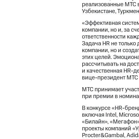
реализованные МТС в 
Узбекистане, Туркме
«Эффективная систем
компании, но и, за с
ответственности кажд
Задача HR не только 
компании, но и созд
этих целей. Эмоцион
рассчитывать на дос
и качественная HR-д
вице-президент МТС 
МТС принимает участ
при премии в номин
В конкурсе «HR-брен
включая Intel, Micro
«Билайн», «Мегафон»
проекты компаний «Ур
Procter&Gambal, Adid