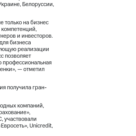
Украине, Белоруссии,
 только на бизнес
х компетенций,
неров и инвесторов.
 для бизнеса
твующую реализации
с позволяет
то профессиональная
енки», — отметил
ия получила гран-
родных компаний,
трахование»,
, участвовали
вросеть», Unicredit,