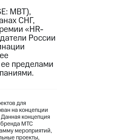
E: MBT),
анах СНГ,
премии «HR-
одатели России
инации
ее
 ее пределами
паниями.
ектов для
ован на концепции
 Данная концепция
 бренда МТС
рамму мероприятий,
ьные проекты,