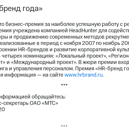
бренд года»
то бизнес-премия за наиболее успешную работу с 
ремия учреждена компанией HeadHunter для содейс
уры и продвижению современных методов рекрутмен
еализованные в период с ноября 2007 по ноябрь 20
троении HR-брендов и развитие корпоративной куль
в четырех номинациях: «Локальный проект», «Регион
» и «Международный проект». В жюри премии вход
нга и управления персоналом. Премия «HR-бренд г
ая информация — на сайте
www.hrbrand.ru
.
***
информацией обращайтесь:
с-секретарь ОАО «МТС»
20
***