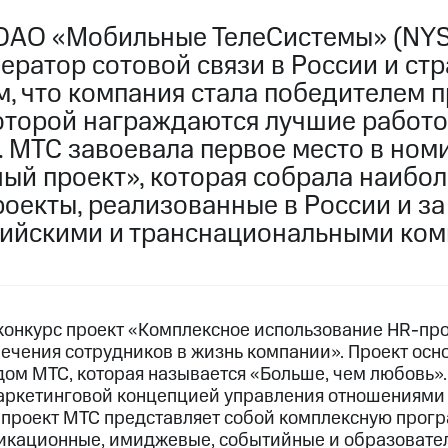
ОАО «Мобильные ТелеСистемы» (NYS
ратор сотовой связи в России и стр
м, что компания стала победителем 
которой награждаются лучшие работ
. МТС завоевала первое место в ном
й проект», которая собрала наибол
оекты, реализованные в России и за
ийскими и транснациональными ком
конкурс проект «Комплексное использование HR-про
ечения сотрудников в жизнь компании». Проект осн
ом МТС, которая называется «Больше, чем любовь».
аркетинговой концепцией управления отношениями
-проект МТС представляет собой комплексную прог
кационные, имиджевые, событийные и образовател