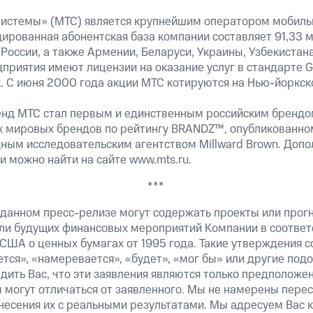
стемы» (МТС) является крупнейшим оператором мобильн
дированная абонентская база компании составляет 91,33 
России, а также Армении, Беларуси, Украины, Узбекистана
приятия имеют лицензии на оказание услуг в стандарте G
. С июня 2000 года акции МТС котируются на Нью-йоркс
енд МТС стал первым и единственным российским брендо
х мировых брендов по рейтингу BRANDZ™, опубликованному
ым исследовательским агентством Millward Brown. Доп
 можно найти на сайте www.mts.ru.
***
 данном пресс-релизе могут содержать проекты или прог
ли будущих финансовых мероприятий Компании в соответ
США о ценных бумагах от 1995 года. Такие утверждения 
тся», «намеревается», «будет», «мог бы» или другие по
ить Вас, что эти заявления являются только предположе
 могут отличаться от заявленного. Мы не намерены пере
несения их с реальными результатами. Мы адресуем Вас 