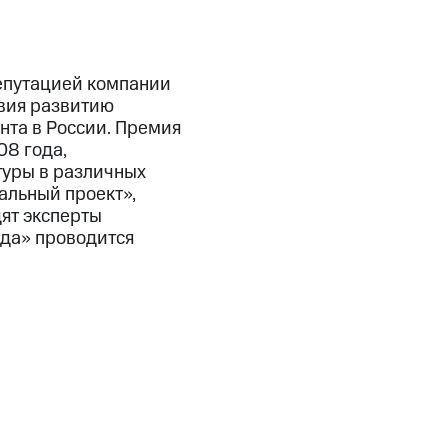
репутацией компании
твия развитию
та в России. Премия
08 года,
туры в различных
альный проект»,
ят эксперты
ода» проводится