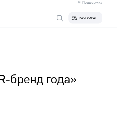
Поддержка
О МТС
я информация
Контакты
КАТАЛОГ
Медиа-центр
кты
Пригласить спикера
Инвесторам и акционерам
ция акционерам
Документы
роль и аудит
Рынок акций
й
Описание
р
Реквизиты
Контакты
Устойчивое развитие
Комплаенс и деловая этика
На главную
R-бренд года»