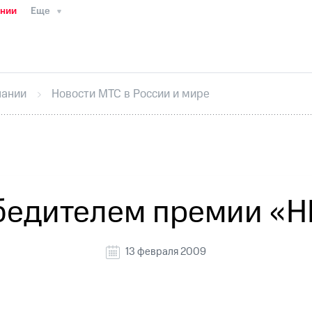
ании
Еще
ТС
Пресс-релизы
МТС о технологиях
ТС
История компании
Руководство региона
Правова
стижения
Интервью
Финансовая отчетность
Конта
пании
Новости МТС в России и мире
тивный секретарь
Раскрытие информации
Информа
ный кабинет акционера
Акционерный капитал
Конт
Порядок выкупа акций
Дивиденды
Рынок облигаци
 погашении именных облигаций
Другое
Регистрато
бедителем премии «H
13 февраля 2009