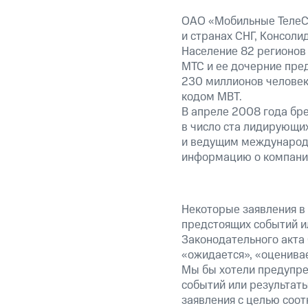
ОАО «Мобильные ТелеСи
и странах СНГ, Консоли
Население 82 регионов 
МТС и ее дочерние пред
230 миллионов человек
кодом MBT.
В апреле 2008 года бр
в число ста лидирующи
и ведущим международн
информацию о компании
Некоторые заявления в
предстоящих событий и
Законодательного акта 
«ожидается», «оценивае
Мы бы хотели предупред
событий или результаты
заявления с целью соот