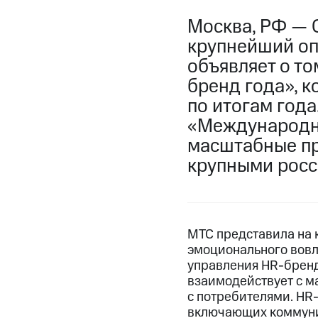
Москва, РФ — 
крупнейший опе
объявляет о то
бренд года», 
по итогам года
«Международны
масштабные пр
крупными росс
МТС представила на 
эмоционального вовл
управления HR-бренд
взаимодействует с м
с потребителями. HR
включающих коммуни