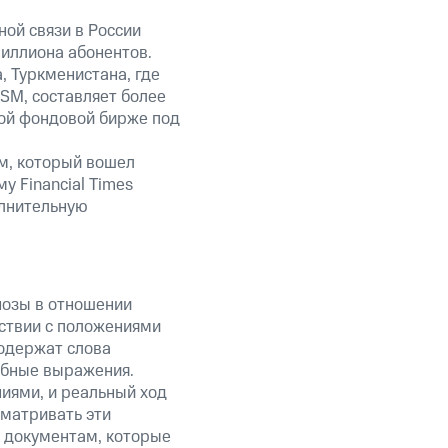
ой связи в России
миллиона абонентов.
, Туркменистана, где
SM, составляет более
кой фондовой бирже под
м, который вошел
 Financial Times
олнительную
нозы в отношении
ствии с положениями
содержат слова
добные выражения.
ниями, и реальный ход
сматривать эти
к документам, которые