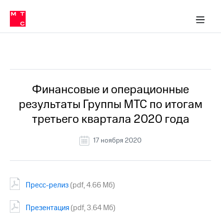
О
сторам и акционерам
Комплаенс и деловая этика
Устойчивое развитие
Медиа-центр
О МТС
О МТС
На главную
компании
О
компании
Стратегия
Стратегия
Все Новости
Карьера
в МТС
Карьера
в МТС
Пресс-
Финансовые и операционные
релизы
История
результаты Группы МТС по итогам
компании
МТС
третьего квартала 2020 года
о технологиях
Руководство
региона
17 ноября 2020
Правовая
информация
Контакты
Пресс-релиз
(pdf, 4.66 Mб)
Медиа-центр
Презентация
(pdf, 3.64 Мб)
Пресс-
релизы