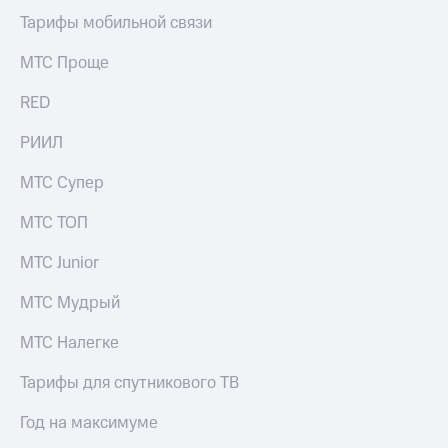
информации
Тарифы мобильной связи
Информация
акционерам
Документы
МТС Проще
ПАО
"МТС"
RED
Собрания
акционеров
РИИЛ
Личный
кабинет
МТС Супер
акционера
Акционерный
МТС ТОП
капитал
Контроль
МТС Junior
и
аудит
МТС Мудрый
Рынок
акций
МТС Налегке
Описание
Тарифы для спутникового ТВ
Программа
приобретения
Порядок
Год на максимуме
выкупа