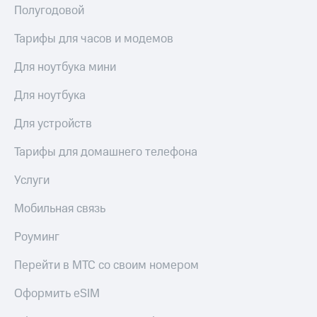
акций
Полугодовой
Дивиденды
Рынок
Тарифы для часов и модемов
облигаций
Для ноутбука мини
Описание
Еврооблигации-2023
Для ноутбука
Уведомление
о
Для устройств
погашении
именных
Тарифы для домашнего телефона
облигаций
Другое
Услуги
Регистратор
Мобильная связь
Реквизиты
Контакты
Роуминг
йчивое развитие
и деловая этика
Перейти в МТС со своим номером
На главную
Оформить eSIM