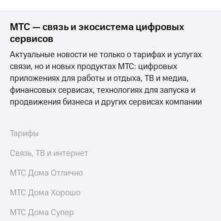
МТС
о технологиях
МТС — связь и экосистема цифровых
сервисов
Достижения
Актуальные новости не только о тарифах и услугах
Интервью
связи, но и новых продуктах МТС: цифровых
приложениях для работы и отдыха, ТВ и медиа,
Финансовая
финансовых сервисах, технологиях для запуска и
отчетность
продвижения бизнеса и других сервисах компании
Контакты
Пригласить
Тарифы
спикера
Связь, ТВ и интернет
м и акционерам
Корпоративное
МТС Дома Отлично
управление
МТС Дома Хорошо
Корпоративный
секретарь
МТС Дома Супер
Раскрытие