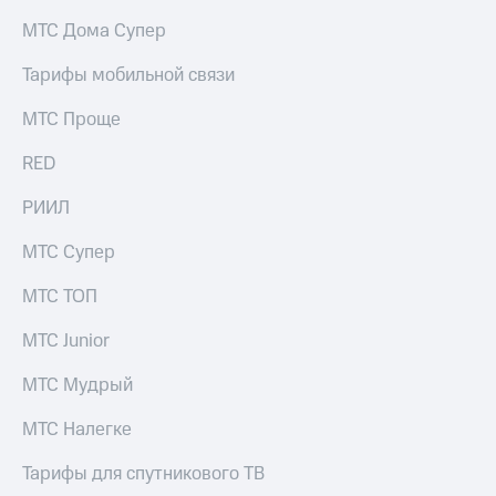
на связь
МТС Дома Супер
Роуминг
Тарифы
Тарифы мобильной связи
RED,
Семейная
РИИЛ
МТС Проще
группа
и МТС
Супер
RED
Заказать
дешевле
SIM-
при
карту
РИИЛ
оплате
с карты
Оформить
МТС
МТС Супер
eSIM
Деньги
МТС ТОП
SIM-
Выберите
карта
и подключите
МТС Junior
для
ТВ
иностранцев
с выгодным
МТС Мудрый
тарифом
Оформить
МТС Налегке
чистый
Тарифы
номер
Тарифы для спутникового ТВ
Интернет,