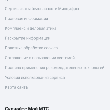
Live
и не
только
Сертификаты безопасности Минцифры
Гудок
Безопасность
Правовая информация
Мой
МТС
Финансы
Комплаенс и деловая этика
Все
Детям
Раскрытие информации
приложения
и родителям
Политика обработки cookies
Инвестиции
Здоровье
и фитнес
Получайте
Соглашение о пользовании системой
доход
Приложения
онлайн
Правила применения рекомендательных технологий
от МТС
Страхование
Акции
Условия использования сервиса
Покупка
полисов
Приложения
Карта сайта
онлайн
КИОН
Скидка 30%
на связь
КИОН
Музыка
Скачайте Мой МТС
С картой