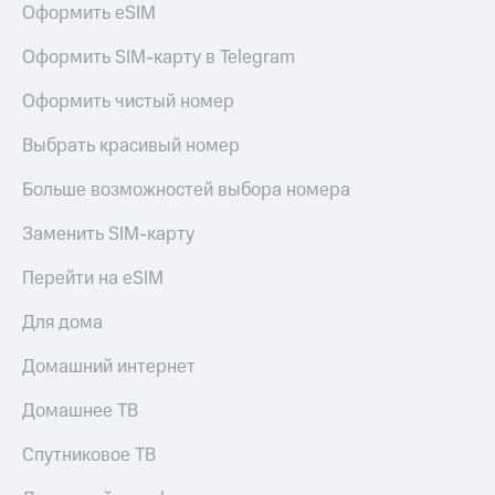
Оформить eSIM
Услуги
290 ₽/
мес
Акции
Оформить SIM-карту в Telegram
МТС
Домашний
Оформить чистый номер
Premium
интернет
Выбрать красивый номер
Подписка
Домашнее
на гигабайты
ТВ
интернета,
Больше возможностей выбора номера
фильмы,
Спутниковое
музыка
Заменить SIM-карту
ТВ
и многое
другое
Перейти на eSIM
Домашний
Семейная
телефон
группа
Для дома
Перейти
Скидка
Домашний интернет
в МТС
на тарифы,
со своим
общие
Домашнее ТВ
номером
подписки
и услуги,
Спутниковое ТВ
Поддержка
доступ
к геолокации