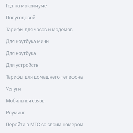
Выбрать
ТВ и телефон
Год на максимуме
красивый
для дома
номер
Полугодовой
Услуги
Заменить
SIM-
Тарифы для часов и модемов
Личный
карту
кабинет
интернета
Для ноутбука мини
Перейти
и
на
ТВ
Для ноутбука
eSIM
Личный
кабинет
Для устройств
Для дома
спутникового
Выберите
ТВ
Тарифы для домашнего телефона
и подключите
Скачать
ТВ
приложение
Услуги
с выгодным
Мой
тарифом
МТС
Мобильная связь
Акции
Тарифы
Роуминг
Интернет,
ТВ и телефон
Видеонаблюдение
Перейти в МТС со своим номером
для дома
для дома