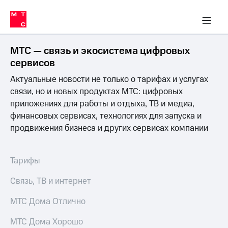
Перенести
ка 30% на связь
обильная связь
Сервисы и подписки
Интернет-магазин
Для дома
Скидка 30% на связь
Личные кабинеты
Финансы
Приложения
номер
ичные кабинеты
в МТС
Мобильная
связь
МТС — связь и экосистема цифровых
Тарифы
Интернет
сервисов
и
Актуальные новости не только о тарифах и услугах
ТВ
Услуги
связи, но и новых продуктах МТС: цифровых
Спутниковое
приложениях для работы и отдыха, ТВ и медиа,
ТВ
финансовых сервисах, технологиях для запуска и
Роуминг
продвижения бизнеса и других сервисах компании
МТС
Деньги
Личный
кабинет
Мобильная связь
Тарифы
Скачать
Перенести
приложение
номер
Связь, ТВ и интернет
Мой
в МТС
МТС
МТС Дома Отлично
Акции
Тарифы
МТС Дома Хорошо
Скидка 30%
Услуги