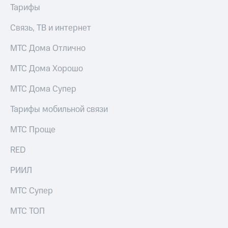
МТС
Тарифы
КИОН
Деньги
Строки
МТС
Связь, ТВ и интернет
Накопления
Live
МТС Дома Отлично
Откладывайте
Гудок
деньги
МТС Дома Хорошо
и получайте
Мой
доход 15%
МТС
МТС Дома Супер
Акции
Условия
Все
Тарифы мобильной связи
пополнения
приложения
Финансы
МТС Проще
Скидка
Инвестиции
30%
RED
на связь
Получайте
доход
РИИЛ
онлайн
Тарифы
Страхование
RED,
МТС Супер
РИИЛ
Покупка
и МТС Супер
МТС ТОП
полисов
дешевле
онлайн
при оплате