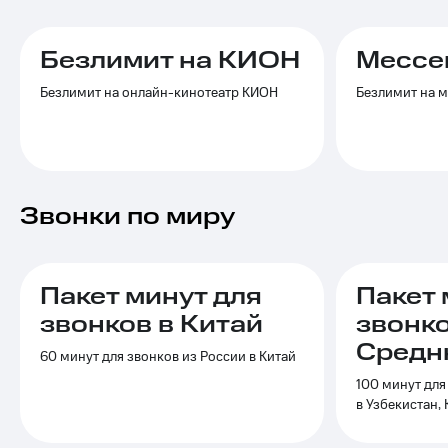
Услуги
290 ₽/
мес
Акции
Безлимит на КИОН
Мессе
МТС
Домашний
Безлимит на онлайн-кинотеатр КИОН
Безлимит на 
Premium
интернет
Подписка
Домашнее
на гигабайты
ТВ
интернета,
фильмы,
Спутниковое
музыка
Звонки по миру
ТВ
и многое
другое
Домашний
Семейная
телефон
группа
Пакет минут для
Пакет 
Перейти
звонков в Китай
звонко
Скидка
в МТС
на тарифы,
Средн
со своим
60 минут для звонков из России в Китай
общие
номером
подписки
100 минут для
и услуги,
в Узбекистан,
Поддержка
доступ
к геолокации