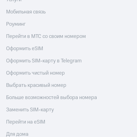
Пополнить
номер
Мобильная связь
другого
оператора
Роуминг
Оплата
Перейти в МТС со своим номером
интернета
и
Оформить eSIM
ТВ
Оформить SIM-карту в Telegram
Переводы
с
Оформить чистый номер
телефона
на карту
Выбрать красивый номер
МТС Pay
Больше возможностей выбора номера
Оплата
Заменить SIM-карту
по QR-
коду
за границей
Перейти на eSIM
тернет-магазин
Для дома