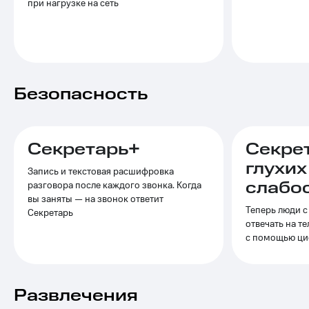
Выбрать
при нагрузке на сеть
ТВ и телефон
красивый
для дома
номер
Услуги
Заменить
SIM-
Личный
карту
кабинет
Безопасность
интернета
Перейти
и
на
ТВ
eSIM
Личный
Секретарь+
Секре
кабинет
Для дома
спутникового
глухих
Запись и текстовая расшифровка
Выберите
ТВ
слабо
разговора после каждого звонка. Когда
и подключите
Скачать
вы заняты — на звонок ответит
ТВ
приложение
Теперь люди с
с выгодным
Секретарь
Мой
отвечать на т
тарифом
МТС
с помощью ци
Акции
Тарифы
Интернет,
ТВ и телефон
Видеонаблюдение
Развлечения
для дома
для дома