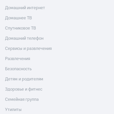
Смартфоны
Домашний интернет
Наушники
и
Домашнее ТВ
колонки
Спутниковое ТВ
Умные
часы
Домашний телефон
и
трекеры
Сервисы и развлечения
Умный
Развлечения
дом
Безопасность
Планшеты
Детям и родителям
Акции
и
скидки
Здоровье и фитнес
Все
Семейная группа
товары
Утилиты