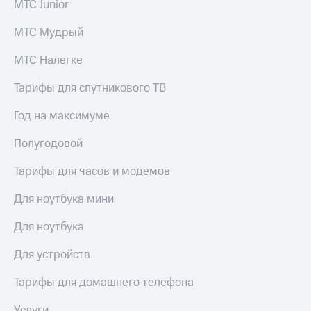
МТС Junior
Скидка 30%
с карты
на связь
МТС Деньги
МТС Мудрый
С картой
Обзоры
МТС
товаров
МТС Налегке
Деньги
МТС
Скидки
Тарифы для спутникового ТВ
Накопления
до 40%
на смартфоны
Год на максимуме
Откладывайте
деньги
Полугодовой
при
и получайте
покупке
доход 15%
со связью
Тарифы для часов и модемов
Платежи
МТС
и
Для ноутбука мини
переводы
Для ноутбука
Пополнить
номер
Для устройств
МТС
Тарифы для домашнего телефона
Настройки
автоплатежа
Услуги