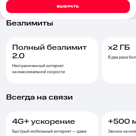
на связь
ВЫБРАТЬ
Роуминг
Тарифы
Безлимиты
RED,
Семейная
РИИЛ
группа
и МТС
Супер
Заказать
дешевле
Полный безлимит
х2 ГБ
SIM-
при
2.0
карту
оплате
В два раза бо
с карты
Неограниченный интернет
Оформить
МТС
на максимальной скорости
eSIM
Деньги
SIM-
Выберите
карта
и подключите
Всегда на связи
для
ТВ
иностранцев
с выгодным
тарифом
Оформить
4G+ ускорение
чистый
+500 м
Тарифы
номер
Быстрый мобильный интернет — даже
Звонки на но
Интернет,