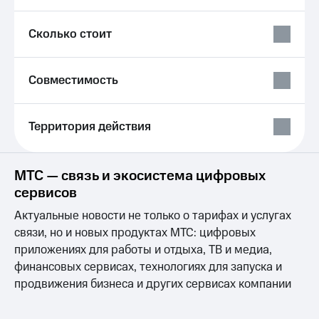
Live
и не
только
Гудок
Сколько стоит
Безопасность
Мой
МТС
Финансы
Совместимость
Все
Детям
приложения
и родителям
Территория действия
Инвестиции
Здоровье
и фитнес
Получайте
МТС — связь и экосистема цифровых
доход
Приложения
сервисов
онлайн
от МТС
Страхование
Актуальные новости не только о тарифах и услугах
Акции
связи, но и новых продуктах МТС: цифровых
Покупка
полисов
приложениях для работы и отдыха, ТВ и медиа,
Приложения
онлайн
КИОН
финансовых сервисах, технологиях для запуска и
Скидка 30%
продвижения бизнеса и других сервисах компании
на связь
КИОН
Музыка
С картой