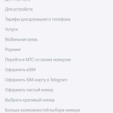
доступ
висы и подписки
Для устройств
к геолокации
МТС
Сертификаты
Premium
Тарифы для домашнего телефона
безопасности
Подписка
Услуги
Всё
на гигабайты
интернета,
под
Мобильная связь
фильмы,
рукой
музыка
в Мой МТС
Роуминг
и многое
другое
Посмотрите,
Перейти в МТС со своим номером
что
Семейная
полезного
Оформить eSIM
группа
есть
в нашем
Оформить SIM-карту в Telegram
Скидка
приложении
на тарифы,
общие
Оформить чистый номер
КИОН
подписки
и услуги,
Выбрать красивый номер
КИОН
доступ
Музыка
к геолокации
Больше возможностей выбора номера