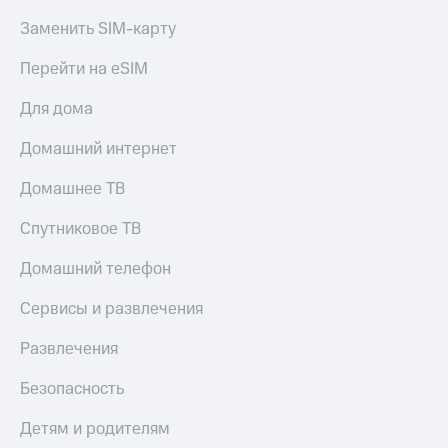
КИОН
Кино,
Заменить SIM-карту
Строки
музыка,
книги
Перейти на eSIM
Live
и не
только
Гудок
Для дома
Безопасность
Мой
Домашний интернет
МТС
Финансы
Домашнее ТВ
Все
Детям
приложения
и родителям
Спутниковое ТВ
Инвестиции
Здоровье
Домашний телефон
и фитнес
Получайте
Сервисы и развлечения
доход
Приложения
онлайн
от МТС
Развлечения
Страхование
Акции
Безопасность
Покупка
Приложения
полисов
Детям и родителям
КИОН
онлайн