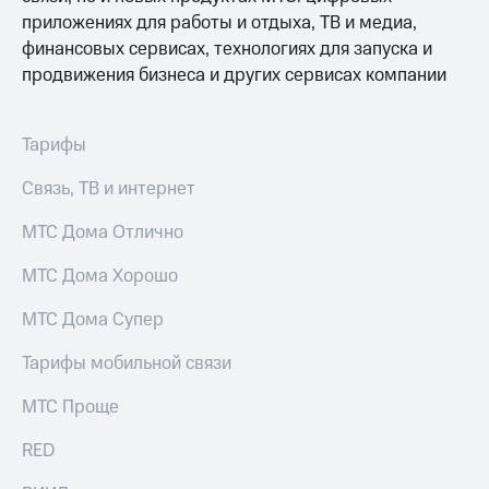
Интернет,
Выбрать
приложениях для работы и отдыха, ТВ и медиа,
ТВ и телефон
красивый
для дома
номер
финансовых сервисах, технологиях для запуска и
продвижения бизнеса и других сервисах компании
Заменить
Услуги
SIM-
карту
Тарифы
Личный
кабинет
Перейти
интернета
Связь, ТВ и интернет
на
и
eSIM
ТВ
МТС Дома Отлично
Личный
Для дома
кабинет
Выберите
МТС Дома Хорошо
спутникового
и подключите
ТВ
ТВ
МТС Дома Супер
Скачать
с выгодным
приложение
тарифом
Тарифы мобильной связи
Мой
МТС
МТС Проще
Акции
Тарифы
Интернет,
RED
ТВ и телефон
Видеонаблюдение
для дома