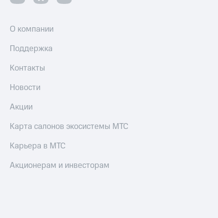
Пополнить
номер
МТС
О компании
Настройки
Поддержка
автоплатежа
Контакты
Пополнить
номер
Новости
другого
оператора
Акции
Оплата
Карта салонов экосистемы МТС
интернета
и
ТВ
Карьера в МТС
Переводы
Акционерам и инвесторам
с
телефона
на карту
МТС Pay