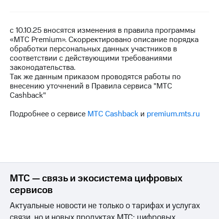
на связь
Роуминг
Тарифы
с 10.10.25 вносятся изменения в правила программы
RED,
«МТС Premium». Скорректировано описание порядка
Семейная
РИИЛ
обработки персональных данных участников в
группа
и МТС
соответствии с действующими требованиями
Супер
законодательства.
Заказать
дешевле
Так же данным приказом проводятся работы по
SIM-
при
внесению уточнений в Правила сервиса "МТС
карту
оплате
Cashback"
с карты
Оформить
МТС
Подробнее о сервисе
МТС Cashback
и
premium.mts.ru
eSIM
Деньги
SIM-
Выберите
карта
и подключите
для
ТВ
иностранцев
с выгодным
тарифом
МТС — связь и экосистема цифровых
Оформить
сервисов
чистый
Тарифы
номер
Актуальные новости не только о тарифах и услугах
связи, но и новых продуктах МТС: цифровых