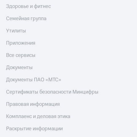
Здоровье и фитнес
КИОН
Скидка 30%
Музыка
на связь
Семейная группа
КИОН
С картой
Утилиты
Строки
МТС
Деньги
Приложения
Live
МТС
Гудок
Все сервисы
Накопления
Мой
Документы
Откладывайте
МТС
деньги
и получайте
Документы ПАО «МТС»
Все
доход 15%
приложения
Сертификаты безопасности Минцифры
Акции
Финансы
Инвестиции
Условия
Правовая информация
пополнения
Получайте
Комплаенс и деловая этика
доход
Скидка
онлайн
30%
Раскрытие информации
на связь
Страхование