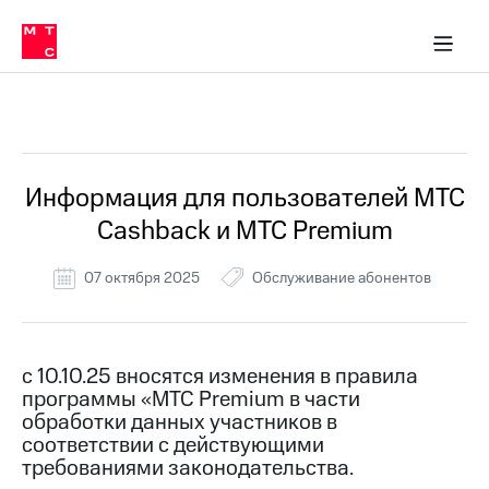
Перенести
ка 30% на связь
обильная связь
Сервисы и подписки
Интернет-магазин
Для дома
Скидка 30% на связь
Личные кабинеты
Финансы
Приложения
номер
ичные кабинеты
в МТС
Мобильная
связь
Все Новости
Тарифы
Интернет
и
ТВ
Услуги
Информация для пользователей МТС
Спутниковое
Cashback и МТС Premium
ТВ
Роуминг
МТС
07 октября 2025
Обслуживание абонентов
Деньги
Личный
кабинет
Мобильная связь
Скачать
Перенести
с 10.10.25 вносятся изменения в правила
приложение
номер
программы «МТС Premium в части
Мой
в МТС
МТС
обработки данных участников в
Акции
соответствии с действующими
Тарифы
требованиями законодательства.
Скидка 30%
Услуги