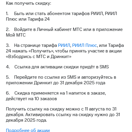
Как получить скидку:
на связь
1. Быть или стать абонентом тарифов РИИЛ, РИИЛ
Роуминг
Тарифы
Плюс или Тарифа 24
RED,
Семейная
РИИЛ
2. Войдите в Личный кабинет МТС или в приложение
группа
и МТС
Мой МТС
Супер
Заказать
дешевле
3. На странице тарифа
РИИЛ
,
РИИЛ Плюс
, или Тарифа
SIM-
при
24 нажать «Получить», чтобы принять участие в акции
карту
оплате
«Взбодрись с МТС и Дринкит»
с карты
Оформить
МТС
4. Ссылка для активации скидки придёт в SMS
eSIM
Деньги
5. Перейдите по ссылке из SMS и авторизуйтесь в
SIM-
приложении Дринкит до 31 декабря 2025 года
Выберите
карта
и подключите
6. Скидка применяется на 1 напиток в заказе,
для
ТВ
действует на 10 заказов
иностранцев
с выгодным
тарифом
Получить ссылку на скидку можно с 11 августа по 31
Оформить
декабря. Активировать ссылку на скидку нужно до 31
чистый
декабря 2025 года.
Тарифы
номер
Подробнее об акции