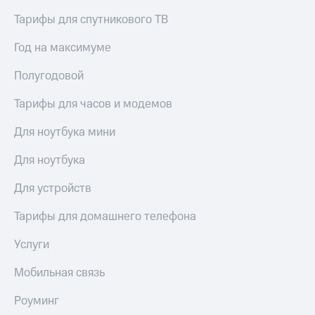
доступ
Тарифы для спутникового ТВ
висы и подписки
к геолокации
МТС
Год на максимуме
Сертификаты
Premium
безопасности
Полугодовой
Подписка
Всё
на гигабайты
Тарифы для часов и модемов
интернета,
под
фильмы,
рукой
музыка
Для ноутбука мини
в Мой МТС
и многое
другое
Для ноутбука
Посмотрите,
что
Семейная
Для устройств
полезного
группа
есть
Тарифы для домашнего телефона
в нашем
Скидка
приложении
на тарифы,
Услуги
общие
КИОН
подписки
Мобильная связь
и услуги,
КИОН
доступ
Музыка
Роуминг
к геолокации