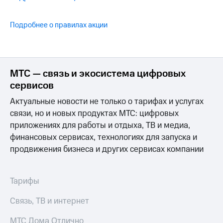
Интернет,
Выбрать
ТВ и телефон
красивый
для дома
номер
Подробнее о правилах акции
Заменить
Услуги
SIM-
карту
Личный
МТС — связь и экосистема цифровых
кабинет
Перейти
сервисов
интернета
на
и
eSIM
Актуальные новости не только о тарифах и услугах
ТВ
связи, но и новых продуктах МТС: цифровых
Личный
Для дома
кабинет
приложениях для работы и отдыха, ТВ и медиа,
Выберите
спутникового
и подключите
финансовых сервисах, технологиях для запуска и
ТВ
ТВ
продвижения бизнеса и других сервисах компании
Скачать
с выгодным
приложение
тарифом
Мой
МТС
Тарифы
Акции
Тарифы
Интернет,
Связь, ТВ и интернет
ТВ и телефон
Видеонаблюдение
для дома
МТС Дома Отлично