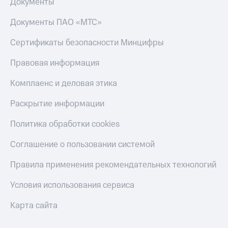
Документы
Тарифы
Покупка
RED,
Документы ПАО «МТС»
полисов
РИИЛ
онлайн
и МТС Супер
Сертификаты безопасности Минцифры
дешевле
Скидка 30%
при оплате
Правовая информация
на связь
с карты
МТС Деньги
С картой
Комплаенс и деловая этика
МТС
Обзоры
Деньги
Раскрытие информации
товаров
МТС
Политика обработки cookies
Скидки
Накопления
до 40%
Соглашение о пользовании системой
Откладывайте
на смартфоны
деньги
Правила применения рекомендательных технологий
и получайте
при
доход 15%
покупке
Условия использования сервиса
со связью
Платежи
МТС
Карта сайта
и
переводы