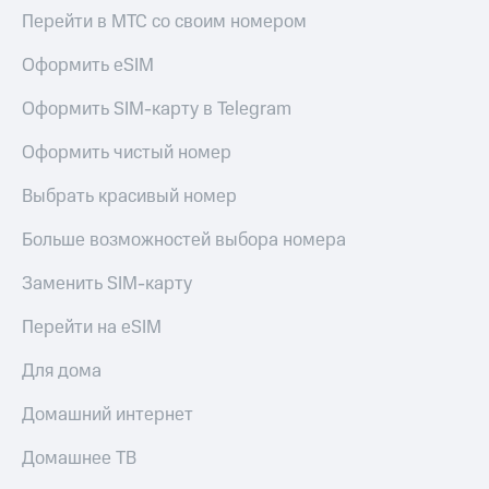
КИОН
Кино,
Перейти в МТС со своим номером
Строки
музыка,
книги
Оформить eSIM
Live
и не
только
Оформить SIM-карту в Telegram
Гудок
Безопасность
Оформить чистый номер
Мой
МТС
Финансы
Выбрать красивый номер
Все
Детям
Больше возможностей выбора номера
приложения
и родителям
Заменить SIM-карту
Инвестиции
Здоровье
и фитнес
Получайте
Перейти на eSIM
доход
Приложения
онлайн
Для дома
от МТС
Страхование
Акции
Домашний интернет
Покупка
Приложения
Домашнее ТВ
полисов
КИОН
онлайн