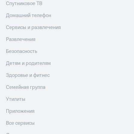
Спутниковое ТВ
КИОН
Скидка 30%
Музыка
Домашний телефон
на связь
КИОН
С картой
Сервисы и развлечения
Строки
МТС
Деньги
Развлечения
Live
МТС
Безопасность
Гудок
Накопления
Детям и родителям
Мой
Откладывайте
МТС
деньги
Здоровье и фитнес
и получайте
Все
доход 15%
Семейная группа
приложения
Акции
Финансы
Утилиты
Инвестиции
Условия
пополнения
Получайте
Приложения
доход
Скидка
онлайн
30%
Все сервисы
на связь
Страхование