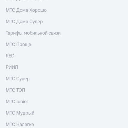
для дома
МТС Дома Хорошо
Услуги
290 ₽/
мес
МТС Дома Супер
Акции
МТС
Тарифы мобильной связи
Домашний
Premium
интернет
МТС Проще
Подписка
Домашнее
на гигабайты
RED
ТВ
интернета,
фильмы,
Спутниковое
РИИЛ
музыка
ТВ
и многое
МТС Супер
другое
Домашний
телефон
Семейная
МТС ТОП
группа
Перейти
МТС Junior
в МТС
Скидка
со своим
на тарифы,
МТС Мудрый
номером
общие
подписки
МТС Налегке
Поддержка
и услуги,