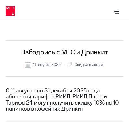
Перенести
ка 30% на связь
обильная связь
Сервисы и подписки
Интернет-магазин
Для дома
Скидка 30% на связь
Личные кабинеты
Финансы
Приложения
номер
ичные кабинеты
в МТС
Мобильная
связь
Все Новости
Тарифы
Интернет
и
ТВ
Услуги
Взбодрись с МТС и Дринкит
Спутниковое
ТВ
11 августа 2025
Скидки и акции
Роуминг
МТС
Деньги
Личный
кабинет
Мобильная связь
С 11 августа по 31 декабря 2025 года
Скачать
Перенести
абоненты тарифов РИИЛ, РИИЛ Плюс и
приложение
номер
Тарифа 24 могут получить скидку 10% на 10
Мой
в МТС
напитков в кофейнях Дринкит
МТС
Акции
Тарифы
Скидка 30%
Услуги