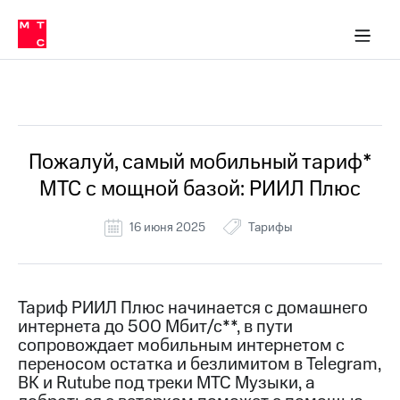
Перенести
ка 30% на связь
обильная связь
Сервисы и подписки
Интернет-магазин
Для дома
Скидка 30% на связь
Личные кабинеты
Финансы
Приложения
номер
ичные кабинеты
в МТС
Мобильная
связь
Все Новости
Тарифы
Интернет
и
ТВ
Услуги
Пожалуй, самый мобильный тариф*
Спутниковое
МТС с мощной базой: РИИЛ Плюс
ТВ
Роуминг
МТС
16 июня 2025
Тарифы
Деньги
Личный
кабинет
Мобильная связь
Скачать
Перенести
Тариф РИИЛ Плюс начинается с домашнего
приложение
номер
интернета до 500 Мбит/с**, в пути
Мой
в МТС
МТС
сопровождает мобильным интернетом с
Акции
переносом остатка и безлимитом в Telegram,
Тарифы
ВК и Rutube под треки МТС Музыки, а
Скидка 30%
Услуги