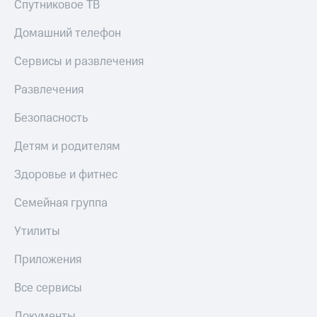
Спутниковое ТВ
КИОН
Скидка 30%
Музыка
Домашний телефон
на связь
КИОН
Сервисы и развлечения
С картой
Строки
МТС
Развлечения
Деньги
Live
МТС
Безопасность
Гудок
Накопления
Детям и родителям
Мой
Откладывайте
МТС
деньги
Здоровье и фитнес
и получайте
Все
доход 15%
Семейная группа
приложения
Акции
Финансы
Утилиты
Инвестиции
Условия
пополнения
Приложения
Получайте
доход
Скидка
Все сервисы
онлайн
30%
на связь
Страхование
Документы