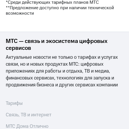
Интернет,
Выбрать
*Среди действующих тарифных планов МТС
ТВ и телефон
красивый
**Предложение доступно при наличии технической
для дома
номер
возможности
Заменить
Услуги
SIM-
карту
Личный
МТС — связь и экосистема цифровых
кабинет
Перейти
сервисов
интернета
на
и
eSIM
Актуальные новости не только о тарифах и услугах
ТВ
связи, но и новых продуктах МТС: цифровых
Личный
Для дома
приложениях для работы и отдыха, ТВ и медиа,
кабинет
Выберите
спутникового
финансовых сервисах, технологиях для запуска и
и подключите
ТВ
ТВ
продвижения бизнеса и других сервисах компании
Скачать
с выгодным
приложение
тарифом
Мой
Тарифы
МТС
Акции
Тарифы
Связь, ТВ и интернет
Интернет,
ТВ и телефон
Видеонаблюдение
МТС Дома Отлично
для дома