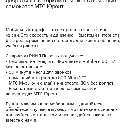
добраться с ветерком поможет с помощью
на связь
самокатов МТС Юрент
Роуминг
Тарифы
RED,
Семейная
РИИЛ
Мобильный тариф – это не просто связь, а стиль
группа
и МТС
жизни. Это скорость и динамика – быстрый интернет и
Супер
быстрое перемещение по городу для живого общения,
Заказать
дешевле
учебы и работы.
SIM-
при
карту
оплате
С тарифом РИИЛ Плюс вы получаете:
с карты
- Безлимит на Telegram, ВКонтакте и Rutube и 50 ГБ/
Оформить
МТС
мес на остальное
eSIM
Деньги
- 50 минут в месяц для звонков
- домашний интернет до 500 Мбит/с**
SIM-
Выберите
- МТС Музыку и онлайн-кинотеатр KION без доплат
карта
и подключите
- Бесплатный старт поездок на самокатах и
для
ТВ
велосипедах МТС Юрент
иностранцев
с выгодным
тарифом
Будьте максимально мобильным – двигайтесь,
Оформить
общайтесь, слушайте музыку, смотрите кино, сериалы,
чистый
пользуйтесь интернетом и наслаждайтесь жизнью
Тарифы
номер
вместе с нами!