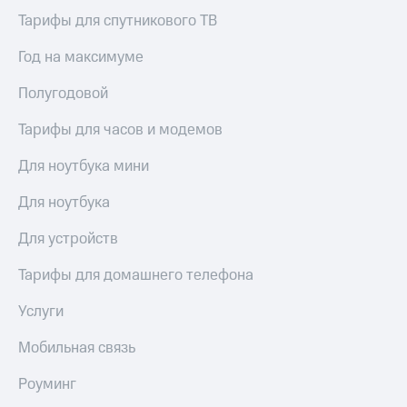
доступ
Тарифы для спутникового ТВ
висы и подписки
к геолокации
МТС
Год на максимуме
Сертификаты
Premium
безопасности
Полугодовой
Подписка
Всё
на гигабайты
Тарифы для часов и модемов
интернета,
под
фильмы,
рукой
Для ноутбука мини
музыка
в Мой МТС
и многое
Для ноутбука
другое
Посмотрите,
что
Семейная
Для устройств
полезного
группа
есть
Тарифы для домашнего телефона
в нашем
Скидка
приложении
на тарифы,
Услуги
общие
КИОН
подписки
Мобильная связь
и услуги,
КИОН
доступ
Роуминг
Музыка
к геолокации