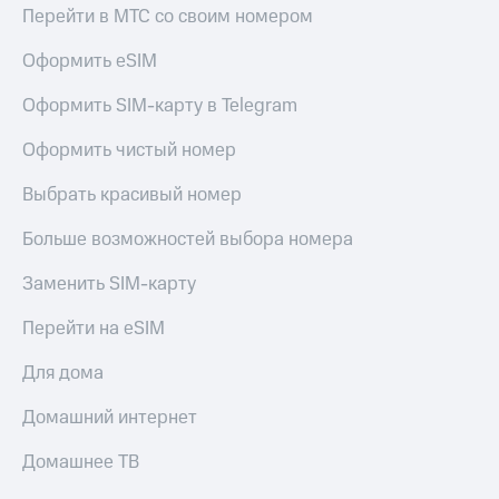
КИОН
Перейти в МТС со своим номером
Кино,
Строки
музыка,
Оформить eSIM
книги
Live
и не
только
Оформить SIM-карту в Telegram
Гудок
Безопасность
Оформить чистый номер
Мой
МТС
Финансы
Выбрать красивый номер
Все
Детям
Больше возможностей выбора номера
приложения
и родителям
Заменить SIM-карту
Инвестиции
Здоровье
и фитнес
Перейти на eSIM
Получайте
доход
Приложения
Для дома
онлайн
от МТС
Страхование
Домашний интернет
Акции
Покупка
Домашнее ТВ
Приложения
полисов
КИОН
онлайн