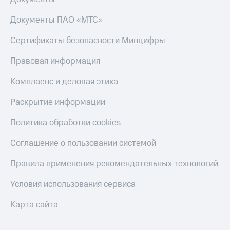
Тарифы
Покупка
Документы ПАО «МТС»
RED,
полисов
РИИЛ
онлайн
Сертификаты безопасности Минцифры
и МТС Супер
дешевле
Скидка 30%
Правовая информация
при оплате
на связь
с карты
МТС Деньги
Комплаенс и деловая этика
С картой
МТС
Обзоры
Раскрытие информации
Деньги
товаров
МТС
Политика обработки cookies
Скидки
Накопления
до 40%
Соглашение о пользовании системой
Откладывайте
на смартфоны
деньги
Правила применения рекомендательных технологий
и получайте
при
доход 15%
покупке
Условия использования сервиса
со связью
Платежи
МТС
Карта сайта
и
переводы