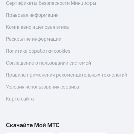
Сертификаты безопасности Минцифры
Пополнить
номер
Правовая информация
МТС
Настройки
Комплаенс и деловая этика
автоплатежа
Раскрытие информации
Пополнить
номер
Политика обработки cookies
другого
оператора
Соглашение о пользовании системой
Оплата
Правила применения рекомендательных технологий
интернета
и
Условия использования сервиса
ТВ
Карта сайта
Переводы
с
телефона
на карту
Скачайте Мой МТС
МТС Pay