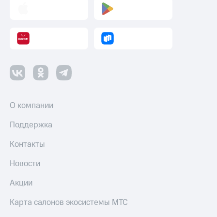
Оплата
по QR-
коду
за границей
тернет-магазин
Смартфоны
Наушники
и
колонки
О компании
Умные
Поддержка
часы
и
Контакты
трекеры
Новости
Умный
дом
Акции
Планшеты
Карта салонов экосистемы МТС
Акции