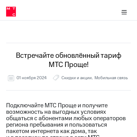
Перенести
ка 30% на связь
обильная связь
Сервисы и подписки
Интернет-магазин
Для дома
Скидка 30% на связь
Личные кабинеты
Финансы
Приложения
номер
ичные кабинеты
в МТС
Мобильная
связь
Все Новости
Тарифы
Интернет
и
ТВ
Услуги
Встречайте обновлённый тариф
Спутниковое
МТС Проще!
ТВ
Роуминг
МТС
01 ноября 2024
Скидки и акции
Мобильная связь
Деньги
Личный
кабинет
Мобильная связь
Скачать
Перенести
Подключайте МТС Проще и получите
приложение
номер
возможность на выгодных условиях
Мой
в МТС
МТС
общаться с абонентами любых операторов
Акции
региона пребывания и пользоваться
Тарифы
пакетом интернета как дома, так
Скидка 30%
Услуги