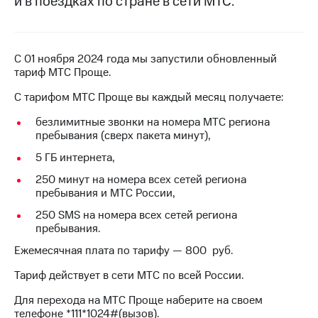
и в поездках по стране в сети МТС.
на связь
Роуминг
Тарифы
RED,
С 01 ноября 2024 года мы запустили обновленный
Семейная
РИИЛ
тариф МТС Проще.
группа
и МТС
Супер
С тарифом МТС Проще вы каждый месяц получаете:
Заказать
дешевле
SIM-
при
безлимитные звонки на номера МТС региона
карту
оплате
пребывания (сверх пакета минут),
с карты
5 ГБ интернета,
Оформить
МТС
eSIM
Деньги
250 минут на номера всех сетей региона
пребывания и МТС России,
SIM-
Выберите
карта
и подключите
250 SMS на номера всех сетей региона
для
ТВ
пребывания.
иностранцев
с выгодным
Ежемесячная плата по тарифу — 800 руб.
тарифом
Оформить
Тариф действует в сети МТС по всей России.
чистый
Тарифы
номер
Для перехода на МТС Проще наберите на своем
телефоне *111*1024#(вызов).