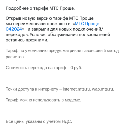
Интернет,
Выбрать
ТВ и телефон
красивый
Подробнее о тарифе МТС Проще.
для дома
номер
Открыв новую версию тарифа МТС Проще,
Заменить
мы переименовали прежнюю в «
МТС Проще
Услуги
SIM-
042024
» и закрыли для новых подключений/
карту
переходов. Условия обслуживания пользователей
Личный
остались прежними.
кабинет
Перейти
интернета
на
Тариф по умолчанию предусматривает авансовый метод
и
eSIM
расчетов.
ТВ
Личный
Для дома
Стоимость перехода на тариф – 0 руб.
кабинет
Выберите
спутникового
и подключите
ТВ
ТВ
Скачать
с выгодным
Точки доступа к интернету – internet.mts.ru, wap.mts.ru.
приложение
тарифом
Мой
Тариф можно использовать в модеме.
МТС
Акции
Тарифы
Интернет,
ТВ и телефон
Все цены указаны с учетом НДС.
Видеонаблюдение
для дома