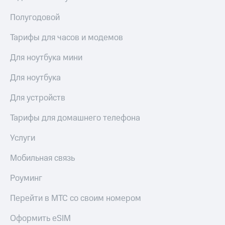
КИОН
Кино,
Строки
Полугодовой
музыка,
книги
Live
Тарифы для часов и модемов
и не
только
Гудок
Для ноутбука мини
Безопасность
Мой
Для ноутбука
МТС
Финансы
Для устройств
Все
Детям
приложения
и родителям
Тарифы для домашнего телефона
Инвестиции
Здоровье
Услуги
и фитнес
Получайте
Мобильная связь
доход
Приложения
онлайн
от МТС
Роуминг
Страхование
Акции
Перейти в МТС со своим номером
Покупка
Приложения
полисов
Оформить eSIM
КИОН
онлайн