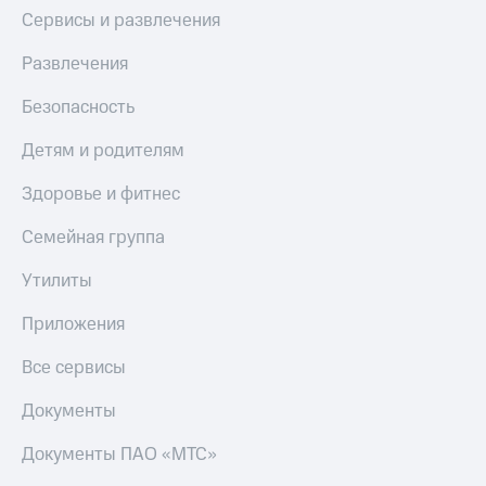
Сервисы и развлечения
Тарифы
Покупка
RED,
полисов
Развлечения
РИИЛ
онлайн
и МТС Супер
Безопасность
дешевле
Скидка 30%
при оплате
на связь
с карты
Детям и родителям
МТС Деньги
С картой
Здоровье и фитнес
МТС
Обзоры
Деньги
товаров
Семейная группа
МТС
Скидки
Накопления
Утилиты
до 40%
Откладывайте
на смартфоны
Приложения
деньги
и получайте
при
Все сервисы
доход 15%
покупке
со связью
Документы
Платежи
МТС
и
Документы ПАО «МТС»
переводы