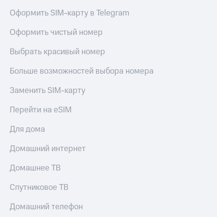
Оформить SIM-карту в Telegram
КИОН
Скидка 30%
Музыка
на связь
Оформить чистый номер
КИОН
С картой
Строки
Выбрать красивый номер
МТС
Деньги
Live
Больше возможностей выбора номера
МТС
Гудок
Накопления
Заменить SIM-карту
Мой
Откладывайте
Перейти на eSIM
МТС
деньги
и получайте
Для дома
Все
доход 15%
приложения
Домашний интернет
Акции
Финансы
Инвестиции
Условия
Домашнее ТВ
пополнения
Получайте
Спутниковое ТВ
доход
Скидка
онлайн
30%
Домашний телефон
на связь
Страхование