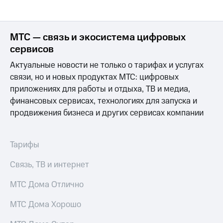
для дома
Услуги
290 ₽/
мес
МТС — связь и экосистема цифровых
Акции
сервисов
МТС
Домашний
Premium
Актуальные новости не только о тарифах и услугах
интернет
связи, но и новых продуктах МТС: цифровых
Подписка
Домашнее
приложениях для работы и отдыха, ТВ и медиа,
на гигабайты
ТВ
финансовых сервисах, технологиях для запуска и
интернета,
фильмы,
продвижения бизнеса и других сервисах компании
Спутниковое
музыка
ТВ
и многое
другое
Тарифы
Домашний
телефон
Семейная
Связь, ТВ и интернет
группа
Перейти
в МТС
МТС Дома Отлично
Скидка
со своим
на тарифы,
номером
общие
МТС Дома Хорошо
подписки
Поддержка
и услуги,