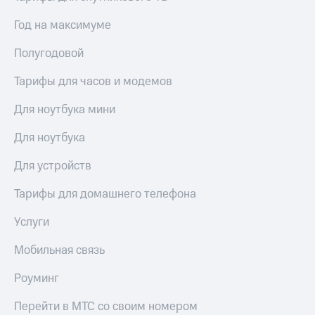
доступ
Год на максимуме
висы и подписки
к геолокации
МТС
Сертификаты
Premium
Полугодовой
безопасности
Подписка
Тарифы для часов и модемов
Всё
на гигабайты
интернета,
под
Для ноутбука мини
фильмы,
рукой
музыка
в Мой МТС
Для ноутбука
и многое
другое
Посмотрите,
Для устройств
что
Семейная
полезного
Тарифы для домашнего телефона
группа
есть
в нашем
Услуги
Скидка
приложении
на тарифы,
общие
Мобильная связь
КИОН
подписки
и услуги,
Роуминг
КИОН
доступ
Музыка
к геолокации
Перейти в МТС со своим номером