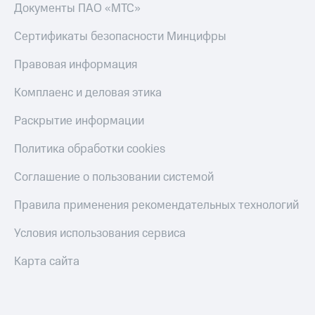
Документы ПАО «МТС»
Тарифы
Покупка
RED,
Сертификаты безопасности Минцифры
полисов
РИИЛ
онлайн
и МТС Супер
Правовая информация
дешевле
Скидка 30%
при оплате
на связь
Комплаенс и деловая этика
с карты
МТС Деньги
С картой
Раскрытие информации
МТС
Обзоры
Деньги
Политика обработки cookies
товаров
МТС
Соглашение о пользовании системой
Скидки
Накопления
до 40%
Правила применения рекомендательных технологий
Откладывайте
на смартфоны
деньги
и получайте
Условия использования сервиса
при
доход 15%
покупке
Карта сайта
со связью
Платежи
МТС
и
переводы