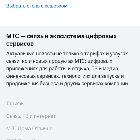
Интернет,
Выбрать
Выбрать отель с кешбэком
ТВ и телефон
красивый
для дома
номер
Заменить
Услуги
SIM-
МТС — связь и экосистема цифровых
карту
Личный
сервисов
кабинет
Перейти
интернета
Актуальные новости не только о тарифах и услугах
на
и
eSIM
связи, но и новых продуктах МТС: цифровых
ТВ
приложениях для работы и отдыха, ТВ и медиа,
Личный
Для дома
финансовых сервисах, технологиях для запуска и
кабинет
Выберите
спутникового
продвижения бизнеса и других сервисах компании
и подключите
ТВ
ТВ
Скачать
с выгодным
приложение
тарифом
Тарифы
Мой
МТС
Связь, ТВ и интернет
Акции
Тарифы
Интернет,
МТС Дома Отлично
ТВ и телефон
Видеонаблюдение
для дома