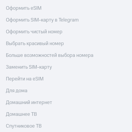
КИОН
Кино,
Оформить eSIM
Строки
музыка,
книги
Оформить SIM-карту в Telegram
Live
и не
только
Оформить чистый номер
Гудок
Безопасность
Мой
Выбрать красивый номер
МТС
Финансы
Больше возможностей выбора номера
Все
Детям
приложения
и родителям
Заменить SIM-карту
Инвестиции
Здоровье
Перейти на eSIM
и фитнес
Получайте
Для дома
доход
Приложения
онлайн
от МТС
Домашний интернет
Страхование
Акции
Домашнее ТВ
Покупка
Приложения
Спутниковое ТВ
полисов
КИОН
онлайн