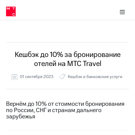
Перенести
ка 30% на связь
обильная связь
Сервисы и подписки
Интернет-магазин
Для дома
Скидка 30% на связь
Личные кабинеты
Финансы
Приложения
номер
ичные кабинеты
в МТС
Мобильная
связь
Все Новости
Тарифы
Интернет
и
ТВ
Услуги
Кешбэк до 10% за бронирование
Спутниковое
отелей на МТС Travel
ТВ
Роуминг
МТС
01 сентября 2023
Кешбэк и банковские услуги
Деньги
Личный
кабинет
Мобильная связь
Скачать
Перенести
Вернём до 10% от стоимости бронирования
приложение
номер
по России, СНГ и странам дальнего
Мой
в МТС
МТС
зарубежья
Акции
Тарифы
Скидка 30%
Услуги