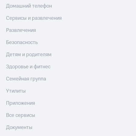
Домашний телефон
КИОН
Скидка 30%
Музыка
на связь
Сервисы и развлечения
КИОН
С картой
Развлечения
Строки
МТС
Деньги
Безопасность
Live
МТС
Гудок
Детям и родителям
Накопления
Мой
Здоровье и фитнес
Откладывайте
МТС
деньги
и получайте
Семейная группа
Все
доход 15%
приложения
Утилиты
Акции
Финансы
Инвестиции
Условия
Приложения
пополнения
Получайте
Все сервисы
доход
Скидка
онлайн
30%
Документы
на связь
Страхование