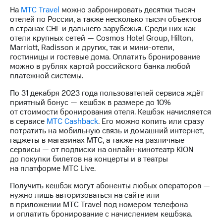
на связь
На
МТС Travel
можно забронировать десятки тысяч
отелей по России, а также несколько тысяч объектов
Роуминг
Тарифы
в странах СНГ и дальнего зарубежья. Среди них как
RED,
отели крупных сетей — Cosmos Hotel Group, Hilton,
Семейная
РИИЛ
Marriott, Radisson и других, так и мини-отели,
группа
и МТС
гостиницы и гостевые дома. Оплатить бронирование
Супер
можно в рублях картой российского банка любой
Заказать
дешевле
платежной системы.
SIM-
при
карту
оплате
По 31 декабря 2023 года пользователей сервиса ждёт
с карты
приятный бонус — кешбэк в размере до 10%
Оформить
МТС
от стоимости бронирования отеля. Кешбэк начисляется
eSIM
Деньги
в сервисе
МТС Cashback
. Его можно копить или сразу
потратить на мобильную связь и домашний интернет,
SIM-
Выберите
гаджеты в магазинах МТС, а также на различные
карта
и подключите
сервисы — от подписки на онлайн-кинотеатр KION
для
ТВ
до покупки билетов на концерты и в театры
иностранцев
с выгодным
на платформе МТС Live.
тарифом
Получить кешбэк могут абоненты любых операторов —
Оформить
нужно лишь авторизоваться на сайте или
чистый
Тарифы
в приложении МТС Travel под номером телефона
номер
и оплатить бронирование с начислением кешбэка.