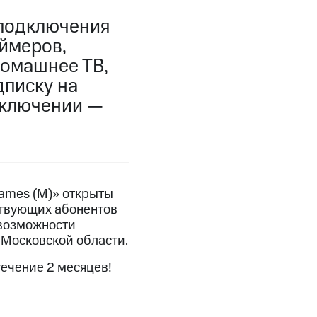
 подключения
фитнес
Приложения от МТС
ймеров,
домашнее ТВ,
Приложения
дписку на
Финансы
дключении —
ames (М)» открыты
йствующих абонентов
 возможности
 Московской области.
ечение 2 месяцев!
угого оператора
Оплата
Интернет-магазин