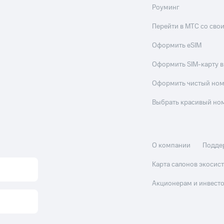
Роуминг
Перейти в МТС со св
Оформить eSIM
Оформить SIM-карту в
Оформить чистый но
Выбрать красивый но
О компании
Подде
Карта салонов экоси
Акционерам и инвест