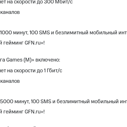
ые часы и трекеры
Умный дом
Планшеты
Акции и 
т на скорости до 300 Мбит/с
ход 15%
 каналов
 1000 минут, 100 SMS и безлимитный мобильный ин
 гейминг GFN.ru»!
ле при оплате с карты МТС Деньги
га Games (М)» включено:
т на скорости до 1 Гбит/с
 каналов
 5000 минут, 100 SMS и безлимитный мобильный ин
 гейминг GFN.ru»!