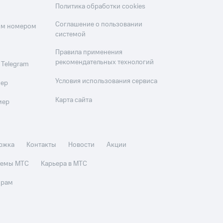
Политика обработки cookies
Соглашение о пользовании
оим номером
системой
Правила применения
рекомендательных технологий
 Telegram
Условия использования сервиса
мер
Карта сайта
мер
ржка
Контакты
Новости
Акции
стемы МТС
Карьера в МТС
орам