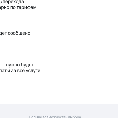
я/перехода
арно по тарифам
удет сообщено
 — нужно будет
аты за все услуги
Больше возможностей выбора