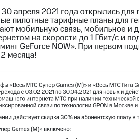
услуги, доступ к геолокации
 30 апреля 2021 года открылись для
пасность
Финансы
Детям и родителям
Здоровье и 
ильмы, музыка и многое другое
вые пилотные тарифные планы для ге
ают мобильную связь, мобильное и 
услуги, доступ к геолокации
ive
Гудок
Мой МТС
Все приложения
нетом на скорости до 1 Гбит/с и по
минг GeForce NOW». При первом по
2 месяца!
 в нашем приложении
фы «Весь МТС Супер Games (М)» и «Весь МТС Гига G
ive
Гудок
Мой МТС
Все приложения
Инвестиции
рехода с 03.02.2021 по 30.04.2021 для новых и де
омашнего интернета МТС при наличии технической
иксированной связи по технологии GPON в Москве и
ход 15%
нии действует скидка 30% на абонентскую плату в т
ер МТС
Настройки автоплатежа
Пополнить номер др
 на карту
МТС Pay
Оплата по QR-коду за границей
упер Games (М)» включено: