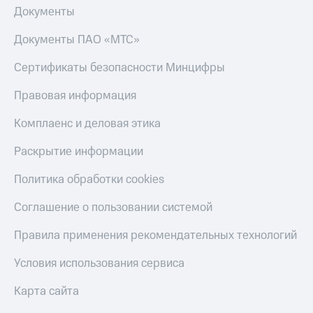
Документы
КИОН
Скидка 30%
Музыка
на связь
Документы ПАО «МТС»
КИОН
С картой
Сертификаты безопасности Минцифры
Строки
МТС
Деньги
Правовая информация
Live
МТС
Комплаенс и деловая этика
Гудок
Накопления
Раскрытие информации
Мой
Откладывайте
МТС
деньги
Политика обработки cookies
и получайте
Все
доход 15%
приложения
Соглашение о пользовании системой
Акции
Финансы
Инвестиции
Условия
Правила применения рекомендательных технологий
пополнения
Получайте
Условия использования сервиса
доход
Скидка
онлайн
30%
Карта сайта
на связь
Страхование