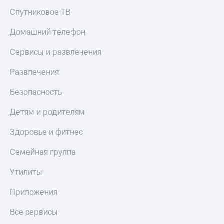
КИОН
Кино,
Спутниковое ТВ
Строки
музыка,
книги
Домашний телефон
Live
и не
только
Сервисы и развлечения
Гудок
Безопасность
Развлечения
Мой
МТС
Финансы
Безопасность
Все
Детям
приложения
Детям и родителям
и родителям
Инвестиции
Здоровье и фитнес
Здоровье
и фитнес
Получайте
Семейная группа
доход
Приложения
онлайн
от МТС
Утилиты
Страхование
Акции
Приложения
Покупка
Приложения
Все сервисы
полисов
КИОН
онлайн