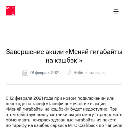
Перенести
ка 30% на связь
обильная связь
Сервисы и подписки
Интернет-магазин
Для дома
Скидка 30% на связь
Личные кабинеты
Финансы
Приложения
номер
ичные кабинеты
в МТС
Мобильная
связь
Все Новости
Тарифы
Интернет
и
ТВ
Услуги
Завершение акции «Меняй гигабайты
Спутниковое
на кэшбэк!»
ТВ
Роуминг
МТС
01 февраля 2021
Мобильная связь
Деньги
Личный
кабинет
Мобильная связь
Скачать
Перенести
С 12 февраля 2021 года при новом подключении или
приложение
номер
переходе на тариф «Тарифище» участие в акции
Мой
в МТС
«Меняй гигабайты на кэшбэк!» будет недоступно. При
МТС
этом действующие участники акции смогут продолжать
Акции
Тарифы
обменивать неизрасходованные гигабайты из пакета
по тарифу на кэшбэк сервиса МТС Cashback до 1 апреля
Скидка 30%
Услуги