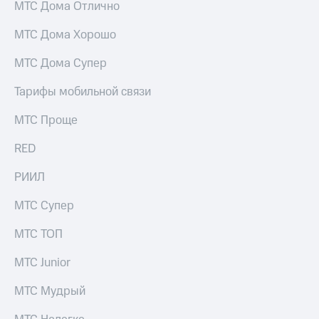
Интернет,
Выбрать
МТС Дома Отлично
ТВ и телефон
красивый
для дома
номер
МТС Дома Хорошо
Заменить
МТС Дома Супер
Услуги
SIM-
карту
Тарифы мобильной связи
Личный
кабинет
Перейти
МТС Проще
интернета
на
и
eSIM
RED
ТВ
Личный
Для дома
кабинет
РИИЛ
Выберите
спутникового
и подключите
ТВ
МТС Супер
ТВ
Скачать
с выгодным
приложение
тарифом
МТС ТОП
Мой
МТС
МТС Junior
Акции
Тарифы
Интернет,
МТС Мудрый
ТВ и телефон
Видеонаблюдение
для дома