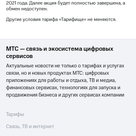
2021 года. Далее акция будет полностью завершена, а
на связь
обмен недоступен.
Роуминг
Тарифы
Другие условия тарифа «Тарифище» не меняются.
RED,
Семейная
РИИЛ
группа
и МТС
Супер
Заказать
дешевле
МТС — связь и экосистема цифровых
SIM-
при
сервисов
карту
оплате
с карты
Актуальные новости не только о тарифах и услугах
Оформить
МТС
связи, но и новых продуктах МТС: цифровых
eSIM
Деньги
приложениях для работы и отдыха, ТВ и медиа,
SIM-
Выберите
финансовых сервисах, технологиях для запуска и
карта
и подключите
продвижения бизнеса и других сервисах компании
для
ТВ
иностранцев
с выгодным
тарифом
Оформить
Тарифы
чистый
Тарифы
номер
Связь, ТВ и интернет