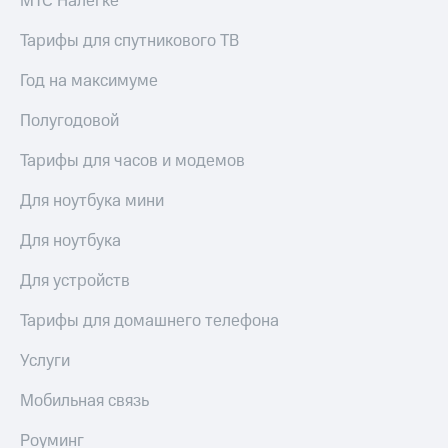
МТС Налегке
для дома
Тарифы для спутникового ТВ
Услуги
290 ₽/
мес
Год на максимуме
Акции
МТС
Полугодовой
Домашний
Premium
интернет
Тарифы для часов и модемов
Подписка
Домашнее
на гигабайты
ТВ
Для ноутбука мини
интернета,
фильмы,
Спутниковое
Для ноутбука
музыка
ТВ
и многое
другое
Для устройств
Домашний
телефон
Семейная
Тарифы для домашнего телефона
группа
Перейти
Услуги
в МТС
Скидка
со своим
на тарифы,
Мобильная связь
номером
общие
подписки
Роуминг
Поддержка
и услуги,