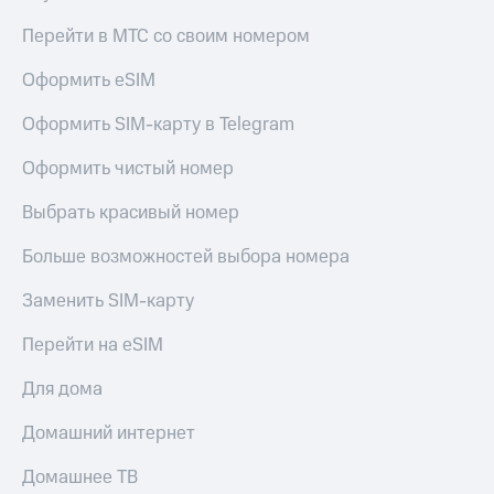
доступ
Перейти в МТС со своим номером
висы и подписки
к геолокации
МТС
Сертификаты
Оформить eSIM
Premium
безопасности
Подписка
Оформить SIM-карту в Telegram
Всё
на гигабайты
интернета,
под
Оформить чистый номер
фильмы,
рукой
музыка
в Мой МТС
Выбрать красивый номер
и многое
другое
Больше возможностей выбора номера
Посмотрите,
что
Семейная
полезного
Заменить SIM-карту
группа
есть
в нашем
Перейти на eSIM
Скидка
приложении
на тарифы,
Для дома
общие
КИОН
подписки
Домашний интернет
и услуги,
КИОН
доступ
Музыка
к геолокации
Домашнее ТВ