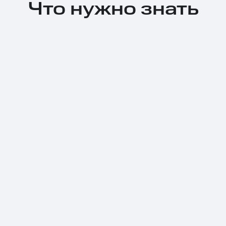
Что нужно знать
Тарифы RED, РИИЛ и МТС Супер дешев
Обзоры товаров
Скидки до 40%
на смартфоны
при покупке со связью МТС