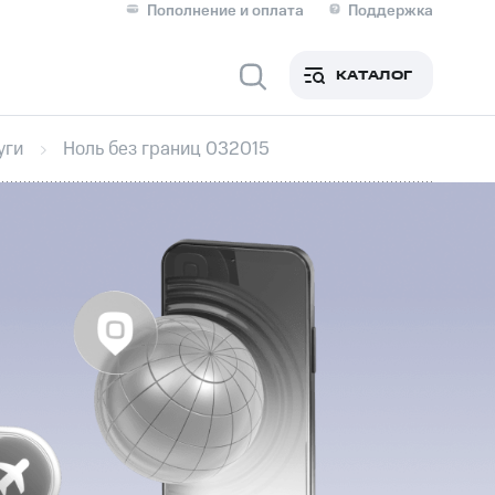
Пополнение и оплата
Поддержка
Скидка 30% на связь
Личные кабинеты
КАТАЛОГ
Мобильная связь
уги
Ноль без границ 032015
IM-карта для иностранцев
M
Для дома
ерейти в МТС со своим
ой МТС
Сервисы и подписки
фитнес
Приложения от МТС